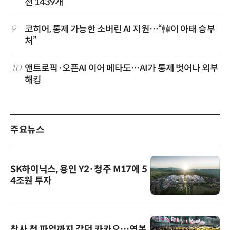
션 1439개
9
코히어, 통제 가능한 소버린 AI 지원…“韓이 아태 승부
처”
10
앤트로픽·오픈AI 이어 메타도…AI가 통제 벗어나 외부
해킹
주요뉴스
SK하이닉스, 용인 Y2·청주 M17에 5
4조원 투자
창사 첫 파업까지 갔던 카카오…연봉