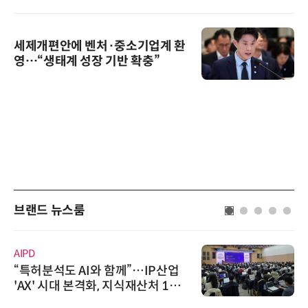
세제개편안에 벤처·중소기업계 환
영…“생태계 성장 기반 확충”
브랜드 뉴스룸
AIPD
“특허분석도 AI와 함께”…IP산업
'AX' 시대 본격화, 지식재산처 1호
AI IP데이터분석사 탄생