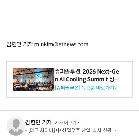
김현민 기자 minkim@etnews.com
슈퍼솔루션, 2026 Next-Ge
n AI Cooling Summit 성황
리 성료
[슈퍼솔루션] 뉴스룸 바로가기>
김현민 기자
기사 더보기
[테크 차이나] 中 상업우주 산업, 발사 성공 잇따라…저궤도 위성 생태계 확대 속 투자도 가속