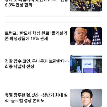
6.3% 인상 합의
트럼프, '반도체 핵심 원료' 폴리실리
콘 파생상품에 15% 관세
경찰 압수 코인, 두나무가 보관한다…
최종 낙찰자 선정
휴젤 장두현 號 1년…상반기 최대 실
적·글로벌 성장 본궤도