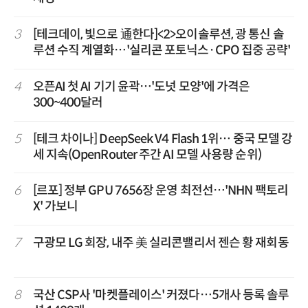
3
[테크데이, 빛으로 通한다]<2>오이솔루션, 광 통신 솔
루션 수직 계열화…'실리콘 포토닉스·CPO 집중 공략'
4
오픈AI 첫 AI 기기 윤곽…'도넛 모양'에 가격은
300~400달러
5
[테크 차이나] DeepSeek V4 Flash 1위… 중국 모델 강
세 지속(OpenRouter 주간 AI 모델 사용량 순위)
6
[르포] 정부 GPU 7656장 운영 최전선…'NHN 팩토리
X' 가보니
7
구광모 LG 회장, 내주 美 실리콘밸리서 젠슨 황 재회동
8
국산 CSP사 '마켓플레이스' 커졌다…5개사 등록 솔루