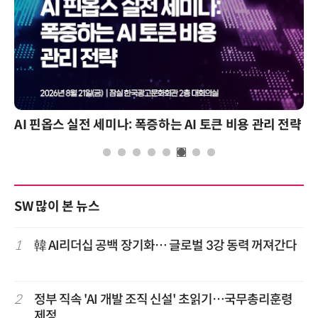
AI 핀옵스 실전 세미나: 폭증하는 AI 토큰 비용 관리 전략
SW 많이 본 뉴스
1
韓 AI리더십 공백 장기화… 글로벌 3강 동력 꺼져간다
2
정부 직속 'AI 개발 조직 신설' 초읽기…국무총리훈령
제정