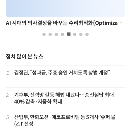
AI 시대의 의사결정을 바꾸는 수리최적화(Optimization): 실제 산업 적용 사례와 활용 전략
정치 많이 본 뉴스
1
김정관, “성과급, 주총 승인 거치도록 상법 개정”
2
기후부, 전력망 갈등 해법 내놨다…송전철탑 최대
40% 감축·지중화 확대
3
산업부, 한화오션·에코프로비엠 등 5개사 '슈퍼 을
(乙)' 선정