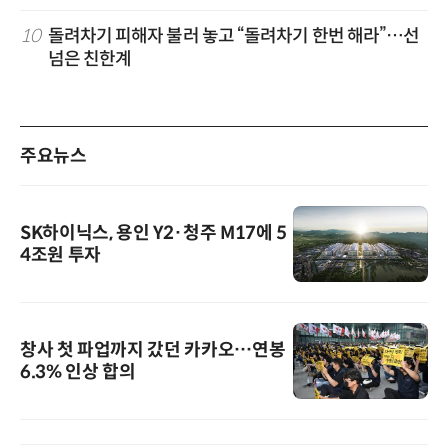
10
돌려차기 피해자 불러 놓고 “돌려차기 한번 해라”…선
넘은 친한계
주요뉴스
SK하이닉스, 용인 Y2·청주 M17에 5
4조원 투자
창사 첫 파업까지 갔던 카카오…연봉
6.3% 인상 합의