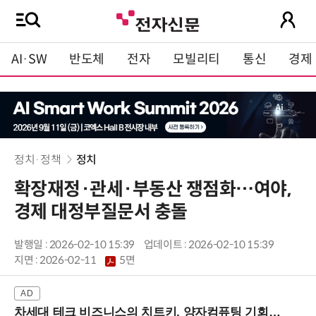
AI·SW
반도체
전자
모빌리티
통신
경제
정치·정책
정치
확장재정·관세·부동산 쟁점화…여야,
경제 대정부질문서 충돌
발행일 : 2026-02-10 15:39
업데이트 : 2026-02-10 15:39
지면 :
2026-02-11
5면
차세대 테크 비즈니스의 치트키, 양자컴퓨팅 기회를 선점하라! (8/28 강남역)