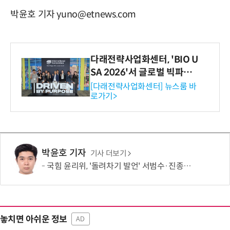
박윤호 기자 yuno@etnews.com
다래전략사업화센터, 'BIO U
SA 2026'서 글로벌 빅파마
와의 비즈니스 미팅 지원…K
[다래전략사업화센터] 뉴스룸 바
로가기>
-바이오 해외 진출 교두보 확
보
박윤호 기자
기사 더보기
국힘 윤리위, '돌려차기 발언' 서범수·진종오 징계 절차 개시
놓치면 아쉬운 정보
AD