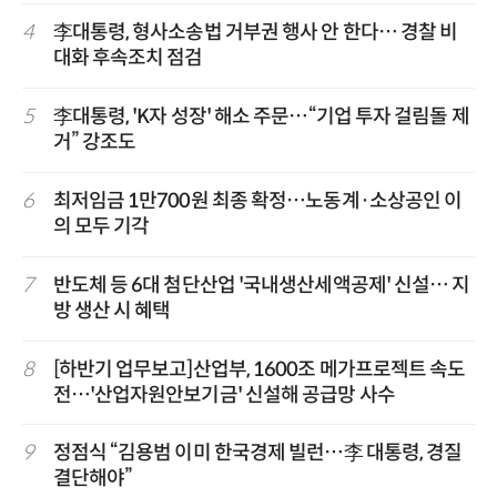
4
李대통령, 형사소송법 거부권 행사 안 한다… 경찰 비
대화 후속조치 점검
5
李대통령, 'K자 성장' 해소 주문…“기업 투자 걸림돌 제
거” 강조도
6
최저임금 1만700원 최종 확정…노동계·소상공인 이
의 모두 기각
7
반도체 등 6대 첨단산업 '국내생산세액공제' 신설… 지
방 생산 시 혜택
8
[하반기 업무보고]산업부, 1600조 메가프로젝트 속도
전…'산업자원안보기금' 신설해 공급망 사수
9
정점식 “김용범 이미 한국경제 빌런…李 대통령, 경질
결단해야”