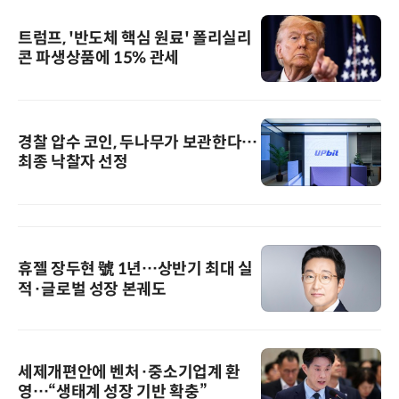
트럼프, '반도체 핵심 원료' 폴리실리
콘 파생상품에 15% 관세
경찰 압수 코인, 두나무가 보관한다…
최종 낙찰자 선정
휴젤 장두현 號 1년…상반기 최대 실
적·글로벌 성장 본궤도
세제개편안에 벤처·중소기업계 환
영…“생태계 성장 기반 확충”