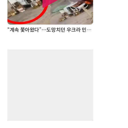
“계속 쫓아왔다”…도망치던 우크라 민간인 공격한 러 자폭 드론