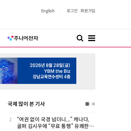
English
로그인
회원가입
국제 많이 본 기사
1
“여권 없이 국경 넘더니...” 캐나다,
6
폐기된 스
골퍼 김시우에 “무료 통행” 유쾌한
8700k