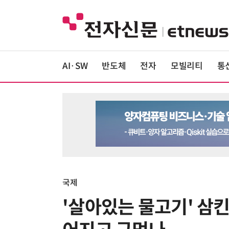
AI·SW
반도체
전자
모빌리티
통
국제
'살아있는 물고기' 삼