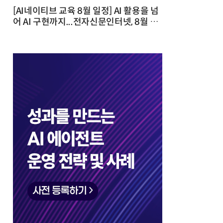
[AI네이티브 교육 8월 일정] AI 활용을 넘
어 AI 구현까지...전자신문인터넷, 8월 실
전 교육·워크숍 개최 발행일 : 2026-07-
23 10:46