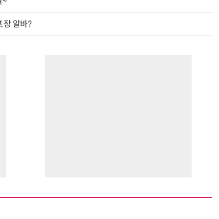
여~
프장 알바?