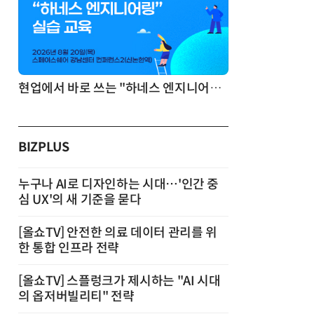
기반 정리·리서치·보고 자동화
현업에서 바로 쓰는 "하네스 엔지니어링" 실습 교육
BIZPLUS
누구나 AI로 디자인하는 시대…'인간 중
심 UX'의 새 기준을 묻다
[올쇼TV] 안전한 의료 데이터 관리를 위
한 통합 인프라 전략
[올쇼TV] 스플렁크가 제시하는 "AI 시대
의 옵저버빌리티" 전략