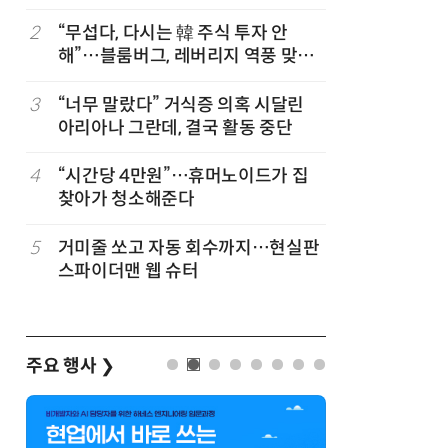
초대
2
“무섭다, 다시는 韓 주식 투자 안
7
“韓, 향
해”…블룸버그, 레버리지 역풍 맞은
엔비디아,
코스피 조명
3
“너무 말랐다” 거식증 의혹 시달린
8
“냄새 못
아리아나 그란데, 결국 활동 중단
영 중 방귀
4
“시간당 4만원”…휴머노이드가 집
9
日서 벤틀
찾아가 청소해준다
인 인플루
후 도망가
5
거미줄 쏘고 자동 회수까지…현실판
10
폭염에 다
스파이더맨 웹 슈터
치 침몰선
바꾼다
주요 행사
❯