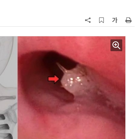
7
“韓, 향후 5년 메모리 최강국 유지…
엔비디아, HBM 독주 흔들”
8
“냄새 못 버티겠다”…스파이더맨 상
영 중 방귀 '수백명 코 막고 대피'
9
日서 벤틀리 몰다 사고낸 유명 한국
인 인플루언서 체포… 7대 연쇄추돌
후 도망가
10
폭염에 다뉴브 강바닥서 드러난 '나
치 침몰선'… 암반 폭파해 물길까지
바꾼다