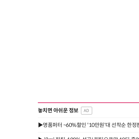
놓치면 아쉬운 정보
AD
▶명품퍼터 ~60%할인 '10만원'대 선착순 한정