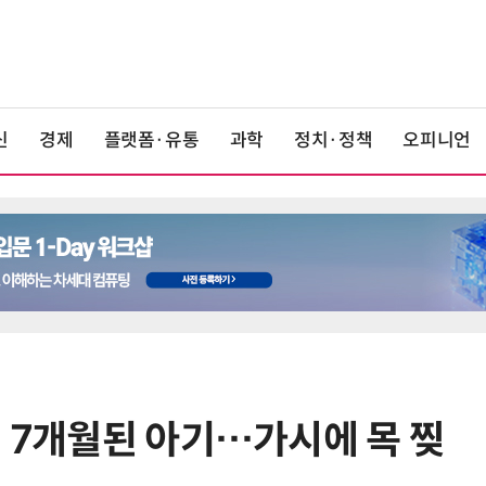
신
경제
플랫폼·유통
과학
정치·정책
오피니언
킨 7개월된 아기…가시에 목 찢
6
폐기된 스페이스X 로켓 잔해, 시속
8700km로 달에 충돌한다