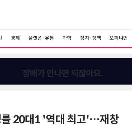
신
경제
플랫폼·유통
과학
정치·정책
오피니언
 20대1 '역대 최고'…재창
6
단독
보험 소비자 개인정보 유출 막
는다…'보험·GA 정보보호 협의체'