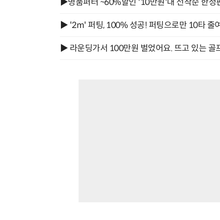
▶명품퍼터 ~60%할인 '10만원'대 선착순 한정
▶ '2m' 퍼팅, 100% 성공! 퍼팅으로만 10타 줄
▶ 라운딩가서 100만원 벌었어요. 뜨고 있는 골