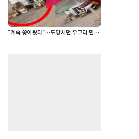
“계속 쫓아왔다”…도망치던 우크라 민간인 공격한 러 자폭 드론