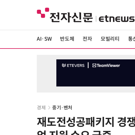
AI·SW
반도체
전자
모빌리티
통
경제
중기·벤처
재도전성공패키지 경쟁률