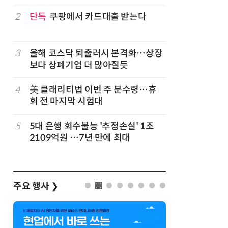
구성
럽
2
단독
쿠팡에서 카드대출 받는다
7
'게이밍위
서 TV·모
3
올해 코스닥 퇴출러시 본격화…상장
8
500조 
보다 상폐기업 더 많아질듯
테크…AI
4
美 클래리티법 이번 주 분수령…휴
9
LG 엑사
회 전 마지막 시험대
대기업과 
5
5대 은행 회수불능 '추정손실' 1조
10
코스피 급
2109억원 …7년 만에 최대
주요 행사
❯