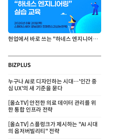
기반 정리·리서치·보고 자동화
현업에서 바로 쓰는 "하네스 엔지니어링" 실습 교육
BIZPLUS
누구나 AI로 디자인하는 시대…'인간 중
심 UX'의 새 기준을 묻다
[올쇼TV] 안전한 의료 데이터 관리를 위
한 통합 인프라 전략
[올쇼TV] 스플렁크가 제시하는 "AI 시대
의 옵저버빌리티" 전략