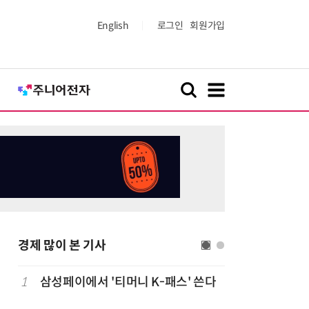
English
로그인
회원가입
경제 많이 본 기사
1
삼성페이에서 '티머니 K-패스' 쓴다
6
단독
보험
는다…'보