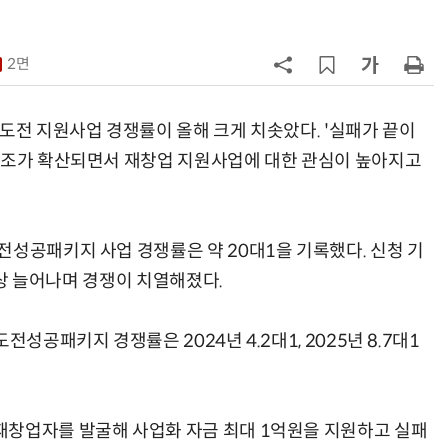
구성
7
'게이밍위크' 삼성전자-LG전자 유
서 TV·모니터 '大戰'
2면
8
500조 퇴직연금 시장 노리는 RA 핀
테크…AI 연금운용 경쟁 본격화
도전 지원사업 경쟁률이 올해 크게 치솟았다. '실패가 끝이
 기조가 확산되면서 재창업 지원사업에 대한 관심이 높아지고
9
LG 엑사원, 中企 제조현장 '전파'…
대기업과 협력사 AI 상생 시동
10
코스피 급등에 매수 사이드카 발동
전성공패키지 사업 경쟁률은 약 20대1을 기록했다. 신청 기
 이상 늘어나며 경쟁이 치열해졌다.
성공패키지 경쟁률은 2024년 4.2대1, 2025년 8.7대1
재창업자를 발굴해 사업화 자금 최대 1억원을 지원하고 실패