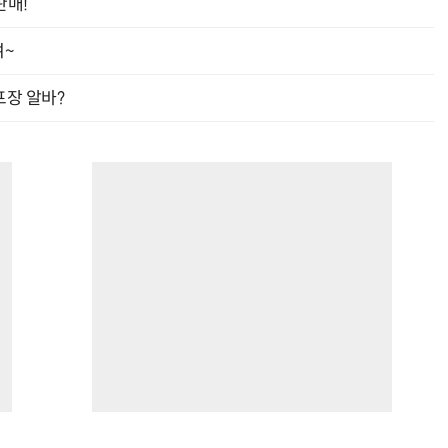
판매!
여~
프장 알바?