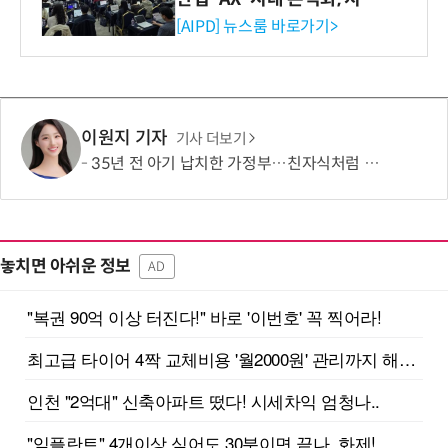
재산처 1호 AI IP데이터분석
[AIPD] 뉴스룸 바로가기>
사 탄생
이원지 기자
기사 더보기
35년 전 아기 납치한 가정부…친자식처럼 키워서? '징역 3년' 논란
놓치면 아쉬운 정보
AD