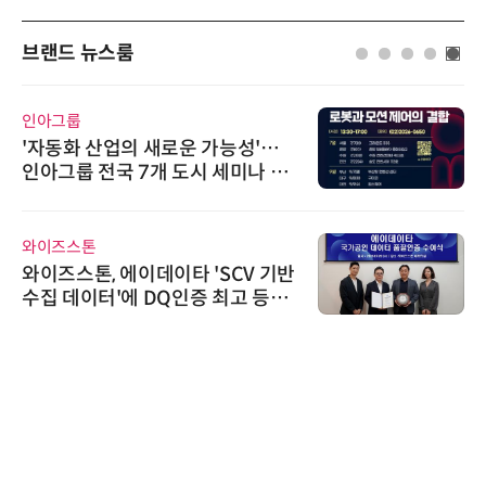
브랜드 뉴스룸
다래전략사업화센터
…
다래전략사업화센터, 'BIO USA 2
페
026'서 글로벌 빅파마와의 비즈니
스 미팅 지원…K-바이오 해외 진출
교두보 확보
AIPD
기반
“특허분석도 AI와 함께”…IP산업
급
'AX' 시대 본격화, 지식재산처 1호
AI IP데이터분석사 탄생
씨앤에프시스템
씨앤에프시스템, 오웬스그룹과 공
공 ERP·DX 사업 협력