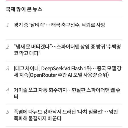
국제 많이 본 뉴스
1
경기 중 '날벼락'… 태국 축구선수, 낙뢰로 사망
2
“냄새 못 버티겠다”…스파이더맨 상영 중 방귀 '수백명
코 막고 대피'
3
[테크 차이나] DeepSeek V4 Flash 1위… 중국 모델 강
세 지속(OpenRouter 주간 AI 모델 사용량 순위)
4
거미줄 쏘고 자동 회수까지…현실판 스파이더맨 웹 슈
터
5
폭염에 다뉴브 강바닥서 드러난 '나치 침몰선'… 암반
폭파해 물길까지 바꾼다