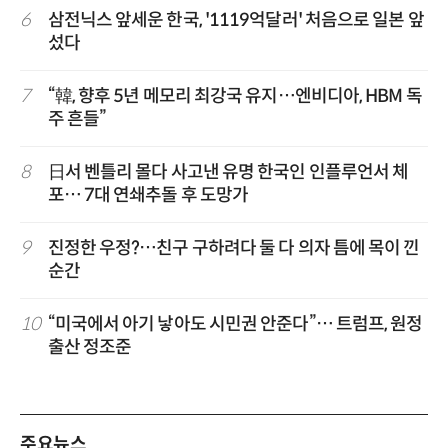
6
삼전닉스 앞세운 한국, '1119억달러' 처음으로 일본 앞
섰다
7
“韓, 향후 5년 메모리 최강국 유지…엔비디아, HBM 독
주 흔들”
8
日서 벤틀리 몰다 사고낸 유명 한국인 인플루언서 체
포… 7대 연쇄추돌 후 도망가
9
진정한 우정?…친구 구하려다 둘 다 의자 틈에 목이 낀
순간
10
“미국에서 아기 낳아도 시민권 안준다”… 트럼프, 원정
출산 정조준
주요뉴스