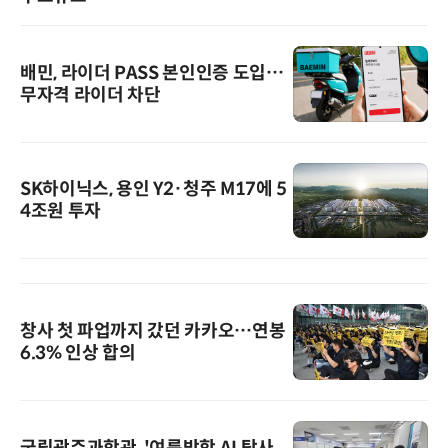
배민, 라이더 PASS 본인인증 도입…
무자격 라이더 차단
SK하이닉스, 용인 Y2·청주 M17에 5
4조원 투자
창사 첫 파업까지 갔던 카카오…연봉
6.3% 인상 합의
국립광주과학관, '여름방학 AI 탐사