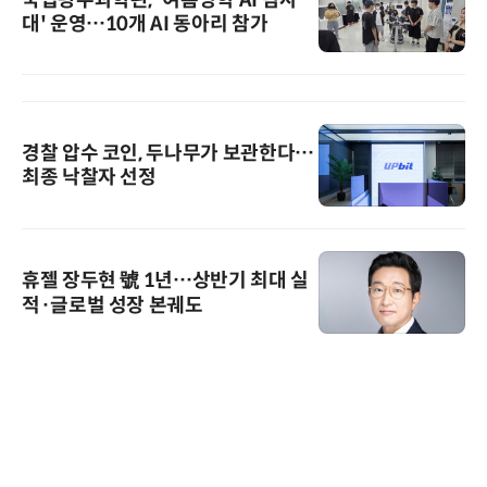
대' 운영…10개 AI 동아리 참가
경찰 압수 코인, 두나무가 보관한다…
최종 낙찰자 선정
휴젤 장두현 號 1년…상반기 최대 실
적·글로벌 성장 본궤도