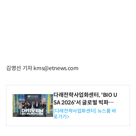
김명선 기자 kms@etnews.com
다래전략사업화센터, 'BIO U
SA 2026'서 글로벌 빅파마
와의 비즈니스 미팅 지원…K
[다래전략사업화센터] 뉴스룸 바
로가기>
-바이오 해외 진출 교두보 확
보