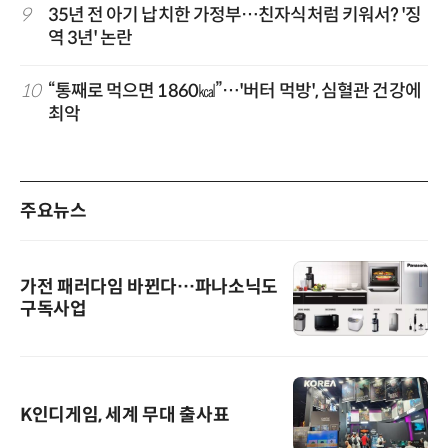
9
35년 전 아기 납치한 가정부…친자식처럼 키워서? '징
역 3년' 논란
10
“통째로 먹으면 1860㎉”…'버터 먹방', 심혈관 건강에
최악
주요뉴스
가전 패러다임 바뀐다…파나소닉도
구독사업
K인디게임, 세계 무대 출사표