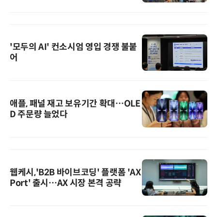
'모두의 AI' 컨소시엄 영입 경쟁 불붙
어
애플, 패널 재고 보유기간 확대…OLE
D 주문량 늘었다
웹케시,'B2B 바이브코딩' 플랫폼 'AX
Port' 출시…AX 시장 본격 공략