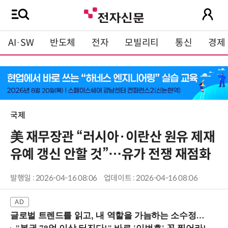
AI·SW
반도체
전자
모빌리티
통신
경제
국제
美 재무장관 “러시아·이란산 원유 제재
유예 갱신 안할 것”…유가 전쟁 재점화
발행일 : 2026-04-16 08:06
업데이트 : 2026-04-16 08:06
글로벌 트렌드를 읽고, 내 역할을 가늠하는 소수정예 실습 워크숍 (8/28 신논현역)