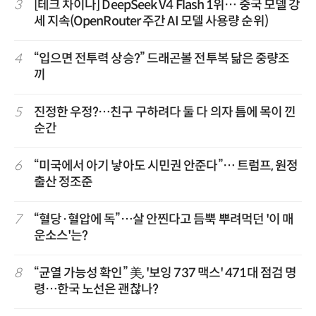
3
[테크 차이나] DeepSeek V4 Flash 1위… 중국 모델 강
세 지속(OpenRouter 주간 AI 모델 사용량 순위)
4
“입으면 전투력 상승?” 드래곤볼 전투복 닮은 중량조
끼
5
진정한 우정?…친구 구하려다 둘 다 의자 틈에 목이 낀
순간
6
“미국에서 아기 낳아도 시민권 안준다”… 트럼프, 원정
출산 정조준
7
“혈당·혈압에 독”…살 안찐다고 듬뿍 뿌려먹던 '이 매
운소스'는?
8
“균열 가능성 확인” 美, '보잉 737 맥스' 471대 점검 명
령…한국 노선은 괜찮나?