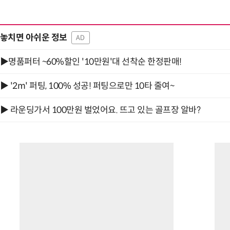
놓치면 아쉬운 정보
AD
▶명품퍼터 ~60%할인 '10만원'대 선착순 한정판매!
▶ '2m' 퍼팅, 100% 성공! 퍼팅으로만 10타 줄여~
▶ 라운딩가서 100만원 벌었어요. 뜨고 있는 골프장 알바?