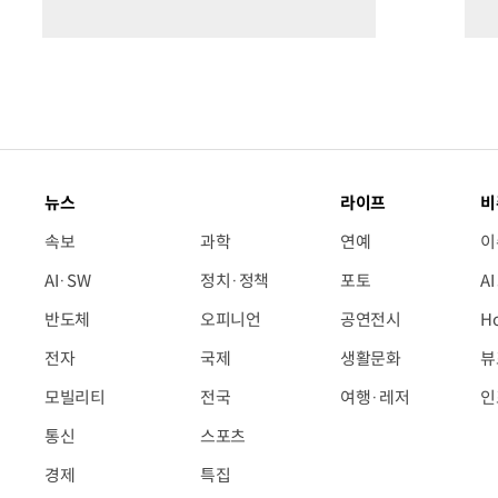
뉴스
라이프
비
속보
과학
연예
이
AI·SW
정치·정책
포토
A
반도체
오피니언
공연전시
H
전자
국제
생활문화
뷰
모빌리티
전국
여행·레저
인
통신
스포츠
경제
특집