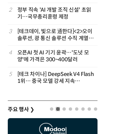
2
정부 직속 'AI 개발 조직 신설' 초읽
7
[르포] 정
기…국무총리훈령 제정
선…'NH
3
[테크데이, 빛으로 通한다]<2>오이
8
국산 CS
솔루션, 광 통신 솔루션 수직 계열
다…5개사
화…'실리콘 포토닉스·CPO 집중 공
략'
4
오픈AI 첫 AI 기기 윤곽…'도넛 모
9
코히어, 
양'에 가격은 300~400달러
원…“韓이
5
[테크 차이나] DeepSeek V4 Flash
10
앤트로픽·
1위… 중국 모델 강세 지속
가 통제 
(OpenRouter 주간 AI 모델 사용량
순위)
주요 행사
❯