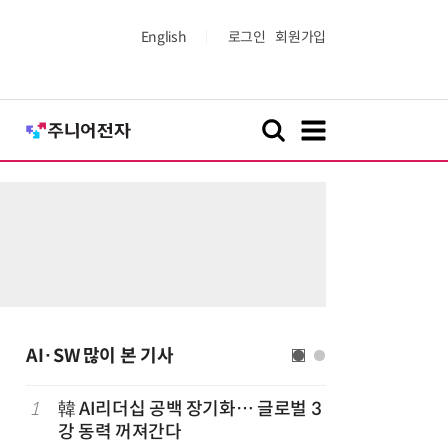
English
로그인
회원가입
AI·SW 많이 본 기사
1
韓 AI리더십 공백 장기화… 글로벌 3
6
구광모 L
강 동력 꺼져간다
서 젠슨 