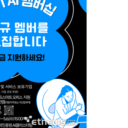
AI Native Enterprise를 지원하는 AI Ready Data 플랫폼 활용 전략
AI 시대의 옵저버빌리티: GPU·LLM 모니터링부터 AI 기반 장애 대응까지