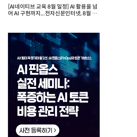
[AI네이티브 교육 8월 일정] AI 활용을 넘
어 AI 구현까지...전자신문인터넷, 8월 실
전 교육·워크숍 개최 발행일 : 2026-07-
23 10:46