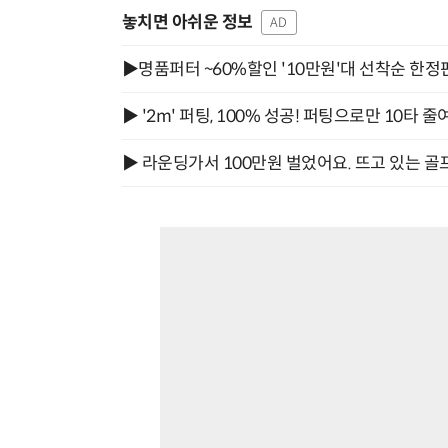
놓치면 아쉬운 정보
AD
▶명품퍼터 ~60%할인 '10만원'대 선착순 한정
▶ '2m' 퍼팅, 100% 성공! 퍼팅으로만 10타 줄
▶ 라운딩가서 100만원 벌었어요. 뜨고 있는 골