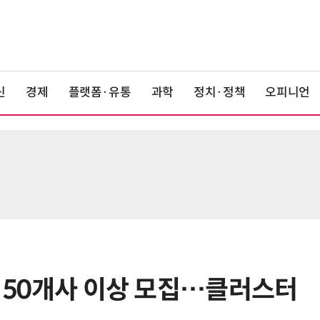
신
경제
플랫폼·유통
과학
정치·정책
오피니언
업 50개사 이상 모집…클러스터
6
구광모 LG 회장, 내주 美 실리콘밸리
서 젠슨 황 재회동