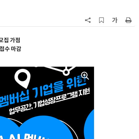
7
[르포] 정부 GPU 7656장 운영 최전
선…'NHN 팩토리X' 가보니
8
국산 CSP사 '마켓플레이스' 커졌
다…5개사 등록 솔루션 1439개
모집 가점
 접수 마감
9
코히어, 통제 가능한 소버린 AI 지
원…“韓이 아태 승부처”
10
앤트로픽·오픈AI 이어 메타도…AI
가 통제 벗어나 외부 해킹