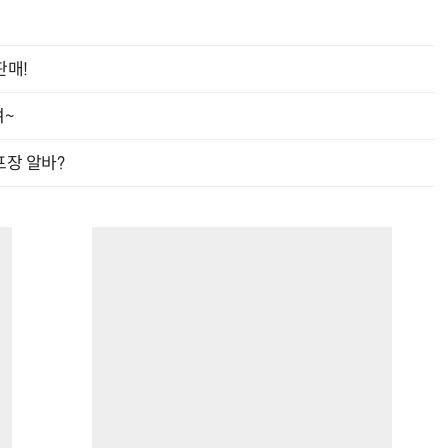
판매!
여~
프장 알바?