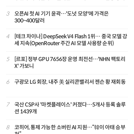
3
오픈AI 첫 AI 기기 윤곽…'도넛 모양'에 가격은
300~400달러
4
[테크 차이나] DeepSeek V4 Flash 1위… 중국 모델 강
세 지속(OpenRouter 주간 AI 모델 사용량 순위)
5
[르포] 정부 GPU 7656장 운영 최전선…'NHN 팩토리
X' 가보니
6
구광모 LG 회장, 내주 美 실리콘밸리서 젠슨 황 재회동
7
국산 CSP사 '마켓플레이스' 커졌다…5개사 등록 솔루
션 1439개
8
코히어, 통제 가능한 소버린 AI 지원…“韓이 아태 승부