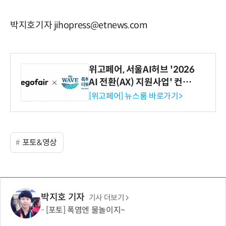
박지호기자 jihopress@etnews.com
위고페어, 서울AI허브 '2026
AI 전환(AX) 지원사업' 컨소
시엄 선정
[위고페어] 뉴스룸 바로가기>
포토&영상
박지호 기자
기사 더보기
[포토] 폭염엔 물놀이지~