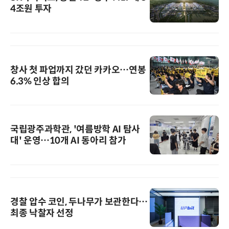
4조원 투자
창사 첫 파업까지 갔던 카카오…연봉
6.3% 인상 합의
국립광주과학관, '여름방학 AI 탐사
대' 운영…10개 AI 동아리 참가
경찰 압수 코인, 두나무가 보관한다…
최종 낙찰자 선정