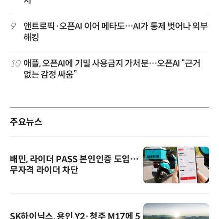
처”
9
앤트로픽·오픈AI 이어 메타도…AI가 통제 벗어나 외부
해킹
10
애플, 오픈AI에 기밀 사용금지 가처분…오픈AI “근거
없는 감정 싸움”
주요뉴스
배민, 라이더 PASS 본인인증 도입…
무자격 라이더 차단
SK하이닉스, 용인 Y2·청주 M17에 5