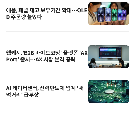
애플, 패널 재고 보유기간 확대…OLE
D 주문량 늘었다
웹케시,'B2B 바이브코딩' 플랫폼 'AX
Port' 출시…AX 시장 본격 공략
AI 데이터센터, 전력반도체 업계 '새
먹거리' 급부상