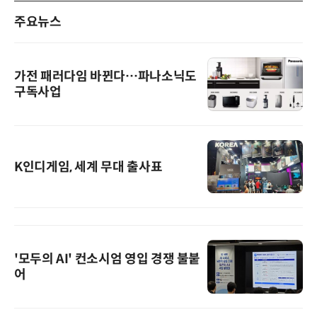
주요뉴스
가전 패러다임 바뀐다…파나소닉도
구독사업
K인디게임, 세계 무대 출사표
'모두의 AI' 컨소시엄 영입 경쟁 불붙
어