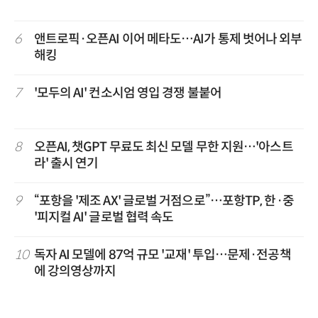
6
앤트로픽·오픈AI 이어 메타도…AI가 통제 벗어나 외부
해킹
7
'모두의 AI' 컨소시엄 영입 경쟁 불붙어
8
오픈AI, 챗GPT 무료도 최신 모델 무한 지원…'아스트
라' 출시 연기
9
“포항을 '제조 AX' 글로벌 거점으로”…포항TP, 한·중
'피지컬 AI' 글로벌 협력 속도
10
독자 AI 모델에 87억 규모 '교재' 투입…문제·전공책
에 강의영상까지