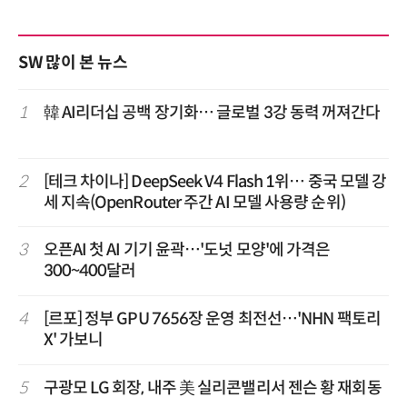
SW 많이 본 뉴스
1
韓 AI리더십 공백 장기화… 글로벌 3강 동력 꺼져간다
2
[테크 차이나] DeepSeek V4 Flash 1위… 중국 모델 강
세 지속(OpenRouter 주간 AI 모델 사용량 순위)
3
오픈AI 첫 AI 기기 윤곽…'도넛 모양'에 가격은
300~400달러
4
[르포] 정부 GPU 7656장 운영 최전선…'NHN 팩토리
X' 가보니
5
구광모 LG 회장, 내주 美 실리콘밸리서 젠슨 황 재회동