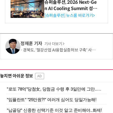
슈퍼솔루션, 2026 Next-Ge
n AI Cooling Summit 성황
리 성료
[슈퍼솔루션] 뉴스룸 바로가기>
정재훈 기자
기사 더보기
경북도, '철강산업 AI융합실증허브 구축' 사업 선정
놓치면 아쉬운 정보
AD