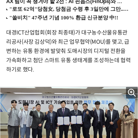
AX 팀이 꼭 챙겨야 할 2선 : AI 핀옵스(FinOps)와 토큰 거버넌스 (8/21 잠실역)
대경ICT산업헙회(회장 최종태)가 대구농수산물유통관
리공사(사장 김상덕)와 최근 업무협약(MOU)를 맺고, 급
변하는 유통 환경에 발맞춰 도매시장의 디지털 전환을
가속화하고 첨단 스마트 유통 생태계를 조성하는데 협력
하기로 했다.