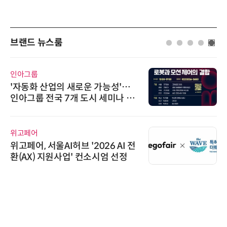
브랜드 뉴스룸
인아그룹
'자동화 산업의 새로운 가능성'…
인아그룹 전국 7개 도시 세미나 페
어 개최
위고페어
위고페어, 서울AI허브 '2026 AI 전
환(AX) 지원사업' 컨소시엄 선정