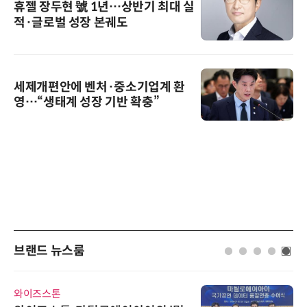
휴젤 장두현 號 1년…상반기 최대 실
적·글로벌 성장 본궤도
세제개편안에 벤처·중소기업계 환
영…“생태계 성장 기반 확충”
브랜드 뉴스룸
인아그룹