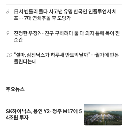
8
日서 벤틀리 몰다 사고낸 유명 한국인 인플루언서 체
포… 7대 연쇄추돌 후 도망가
9
진정한 우정?…친구 구하려다 둘 다 의자 틈에 목이 낀
순간
10
“설마, 삼전닉스가 하루새 반토막날까”…월가에 판돈
몰린다는데
주요뉴스
SK하이닉스, 용인 Y2·청주 M17에 5
4조원 투자