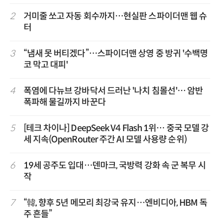
2
거미줄 쏘고 자동 회수까지…현실판 스파이더맨 웹 슈
터
3
“냄새 못 버티겠다”…스파이더맨 상영 중 방귀 '수백명
코 막고 대피'
4
폭염에 다뉴브 강바닥서 드러난 '나치 침몰선'… 암반
폭파해 물길까지 바꾼다
5
[테크 차이나] DeepSeek V4 Flash 1위… 중국 모델 강
세 지속(OpenRouter 주간 AI 모델 사용량 순위)
6
19세 공주도 입대…덴마크, 국방력 강화 속 군 복무 시
작
7
“韓, 향후 5년 메모리 최강국 유지…엔비디아, HBM 독
주 흔들”