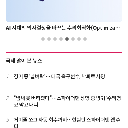
AI 시대의 의사결정을 바꾸는 수리최적화(Optimization): 실제 산업 적용 사례와 활용 전략
국제 많이 본 뉴스
1
경기 중 '날벼락'… 태국 축구선수, 낙뢰로 사망
2
“냄새 못 버티겠다”…스파이더맨 상영 중 방귀 '수백명
코 막고 대피'
3
거미줄 쏘고 자동 회수까지…현실판 스파이더맨 웹 슈
터