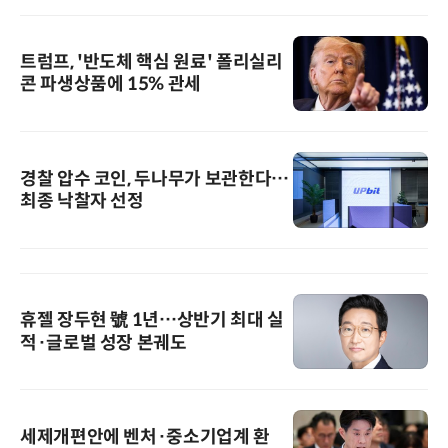
트럼프, '반도체 핵심 원료' 폴리실리
콘 파생상품에 15% 관세
경찰 압수 코인, 두나무가 보관한다…
최종 낙찰자 선정
휴젤 장두현 號 1년…상반기 최대 실
적·글로벌 성장 본궤도
세제개편안에 벤처·중소기업계 환