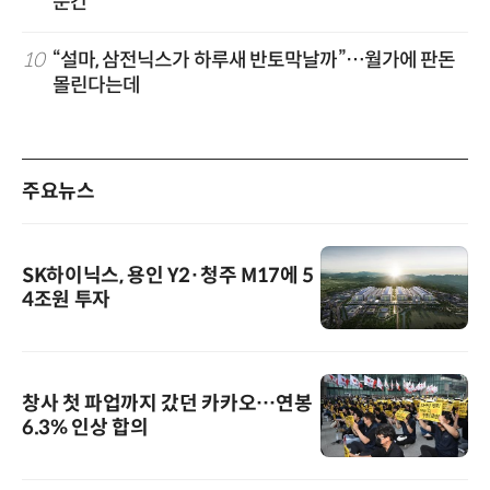
순간
10
“설마, 삼전닉스가 하루새 반토막날까”…월가에 판돈
몰린다는데
주요뉴스
SK하이닉스, 용인 Y2·청주 M17에 5
4조원 투자
창사 첫 파업까지 갔던 카카오…연봉
6.3% 인상 합의