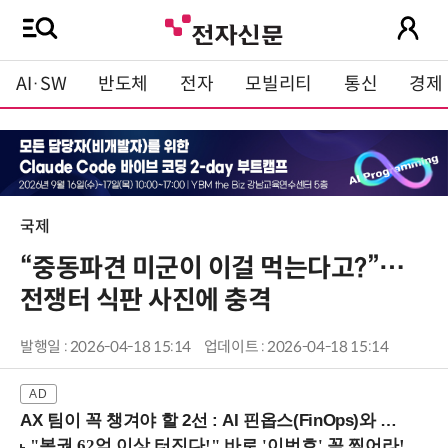
AI·SW
반도체
전자
모빌리티
통신
경제
국제
“중동파견 미군이 이걸 먹는다고?”…
전쟁터 식판 사진에 충격
발행일 : 2026-04-18 15:14
업데이트 : 2026-04-18 15:14
AX 팀이 꼭 챙겨야 할 2선 : AI 핀옵스(FinOps)와 토큰 거버넌스 (8/21 잠실역)