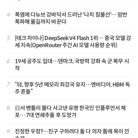
4
폭염에 다뉴브 강바닥서 드러난 '나치 침몰선'… 암반
폭파해 물길까지 바꾼다
5
[테크 차이나] DeepSeek V4 Flash 1위… 중국 모델 강
세 지속(OpenRouter 주간 AI 모델 사용량 순위)
6
19세 공주도 입대…덴마크, 국방력 강화 속 군 복무 시
작
7
“韓, 향후 5년 메모리 최강국 유지…엔비디아, HBM 독
주 흔들”
8
日서 벤틀리 몰다 사고낸 유명 한국인 인플루언서 체
포… 7대 연쇄추돌 후 도망가
9
진정한 우정?…친구 구하려다 둘 다 의자 틈에 목이 낀