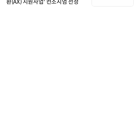
환(AX) 지원사업' 컨소시엄 선정