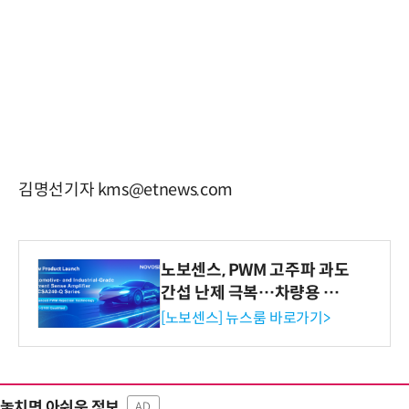
김명선기자 kms@etnews.com
노보센스, PWM 고주파 과도
간섭 난제 극복…차량용 전
류 감지 증폭기
[노보센스] 뉴스룸 바로가기>
놓치면 아쉬운 정보
AD