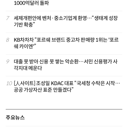
1000억달러 돌파
7
세제개편안에 벤처·중소기업계 환영…“생태계 성장
기반 확충”
8
KB차차차 “포르쉐 브랜드 중고차 판매량 1위는 '포르
쉐 카이엔'”
9
대출 못 받아 신용 못 쌓는 악순환…서민 신용평가 사
각지대 메운다
10
[人사이트] 조성일 KDAC 대표 “국세청 수탁은 시작…
공공 가상자산 표준 만들겠다”
주요뉴스