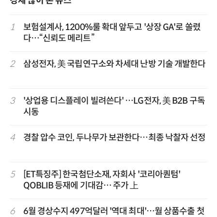
경제 많이 본 뉴스
1
보험설계사, 1200%룰 확대 앞두고 '상장 GA'로 쏠렸
다…“신뢰도 메리트”
2
삼성전자, 美 국립연구소와 차세대 난방 기술 개발한다
3
'상업용 디스플레이 빌려쓴다' …LG전자, 美 B2B 구독
시동
4
경찰 압수 코인, 두나무가 보관한다…최종 낙찰자 선정
5
[ET특징주] 한국첨단소재, 자회사 '코리아퀀텀'
QOBLIB 등재에 기대감… 주가 上
6
6월 경상수지 497억달러 '역대 최대'…월 상품수출 첫