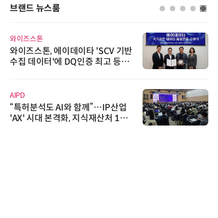
브랜드 뉴스룸
와이즈스톤
와이즈스톤, 에이데이타 'SCV 기반
수집 데이터'에 DQ인증 최고 등급
수여
AIPD
“특허분석도 AI와 함께”…IP산업
'AX' 시대 본격화, 지식재산처 1호
AI IP데이터분석사 탄생