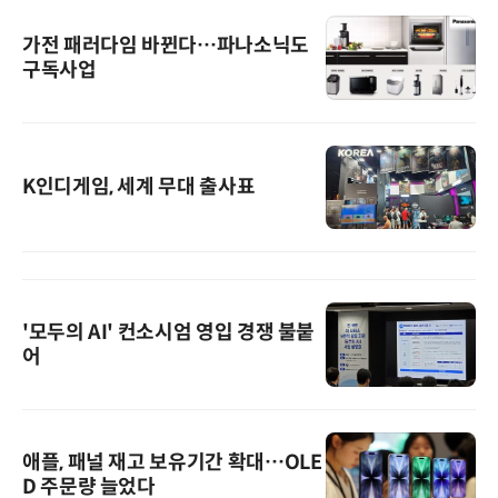
가전 패러다임 바뀐다…파나소닉도
구독사업
K인디게임, 세계 무대 출사표
'모두의 AI' 컨소시엄 영입 경쟁 불붙
어
애플, 패널 재고 보유기간 확대…OLE
D 주문량 늘었다