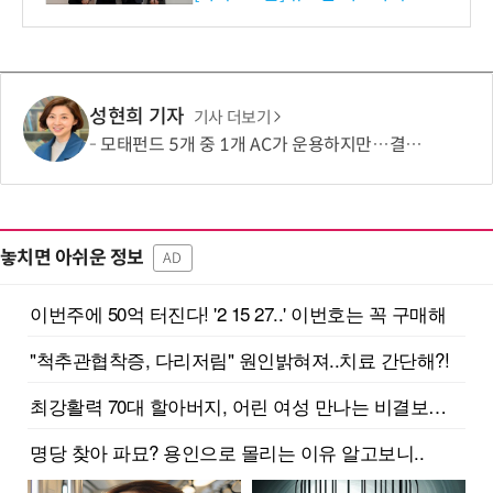
성현희 기자
기사 더보기
모태펀드 5개 중 1개 AC가 운용하지만…결성액 비중은 5.6%
놓치면 아쉬운 정보
AD