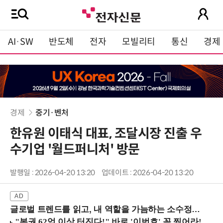
AI·SW
반도체
전자
모빌리티
통신
경제
경제
중기·벤처
한유원 이태식 대표, 조달시장 진출 우
수기업 '월드퍼니처' 방문
발행일 : 2026-04-20 13:20
업데이트 : 2026-04-20 13:20
글로벌 트렌드를 읽고, 내 역할을 가늠하는 소수정예 실습 워크숍 (8/28 신논현역)