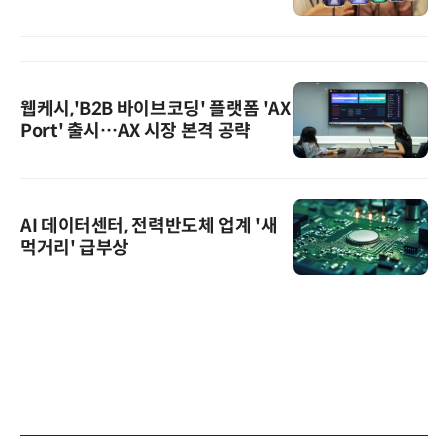
웹케시,'B2B 바이브코딩' 플랫폼 'AX
Port' 출시…AX 시장 본격 공략
AI 데이터센터, 전력반도체 업계 '새
먹거리' 급부상