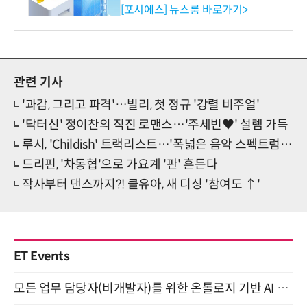
환원 강화” 계획 공시
[포시에스] 뉴스룸 바로가기>
관련 기사
'과감, 그리고 파격'…빌리, 첫 정규 '강렬 비주얼'
'닥터신' 정이찬의 직진 로맨스…'주세빈♥' 설렘 가득
루시, 'Childish' 트랙리스트…'폭넓은 음악 스펙트럼' 주목
드리핀, '차동협'으로 가요계 '판' 흔든다
작사부터 댄스까지?! 클유아, 새 디싱 '참여도 ↑'
ET Events
모든 업무 담당자(비개발자)를 위한 온톨로지 기반 AI 지식체계 설계 1-day 워크숍 8월 20일 개최