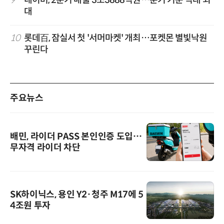
9
네이버, 2분기 매출 3조3888억원…분기 기준 역대 최
대
10
롯데百, 잠실서 첫 '서머마켓' 개최…포켓몬 별빛낙원
꾸린다
주요뉴스
배민, 라이더 PASS 본인인증 도입…
무자격 라이더 차단
SK하이닉스, 용인 Y2·청주 M17에 5
4조원 투자