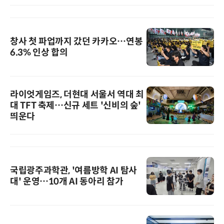
창사 첫 파업까지 갔던 카카오…연봉
6.3% 인상 합의
라이엇게임즈, 더현대 서울서 역대 최
대 TFT 축제…신규 세트 '신비의 숲'
띄운다
국립광주과학관, '여름방학 AI 탐사
대' 운영…10개 AI 동아리 참가