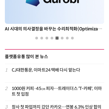
AI 시대의 의사결정을 바꾸는 수리최적화(Optimization): 실제 산업 적용 사례와 활용 전략
플랫폼유통 많이 본 뉴스
1
CJ대한통운, 이마트24 택배 다시 맡는다
2
1000원 커피·45㎝ 피자…트레이더스 'T-카페', 이마
트 첫 입점
3
창사 첫 파업까지 갔던 카카오…연봉 6.3% 인상 합의