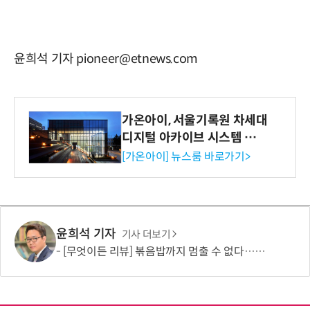
윤희석 기자 pioneer@etnews.com
가온아이, 서울기록원 차세대
디지털 아카이브 시스템 구축
수행
[가온아이] 뉴스룸 바로가기>
윤희석 기자
기사 더보기
[무엇이든 리뷰] 볶음밥까지 멈출 수 없다…하림 '별미요리 닭갈비' 한 끼 실험