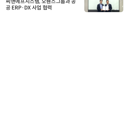
씨앤에프시스템, 오웬스그룹과 공
공 ERP·DX 사업 협력