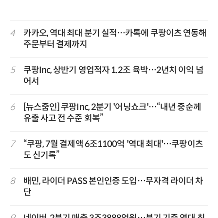
4
카카오, 역대 최대 분기 실적…카톡에 쿠팡이츠 연동해
주문부터 결제까지
5
쿠팡Inc, 상반기 영업적자 1.2조 육박…2년치 이익 넘
어서
6
[뉴스줌인] 쿠팡Inc, 2분기 '어닝쇼크'…“내년 중순께
유출 사고 전 수준 회복”
7
“쿠팡, 7월 결제액 6조1100억 '역대 최대'…쿠팡이츠
도 신기록”
8
배민, 라이더 PASS 본인인증 도입…무자격 라이더 차
단