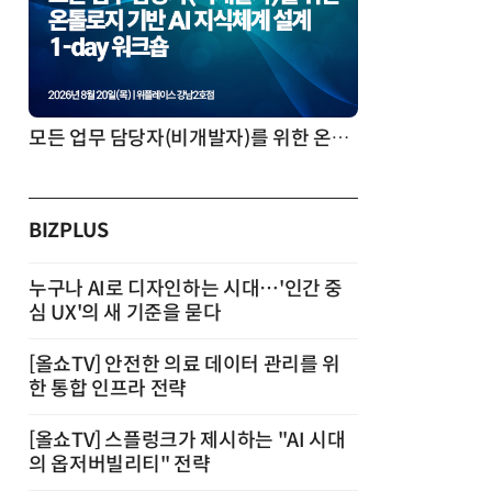
모든 업무 담당자(비개발자)를 위한 온톨로지 기반 AI 지식체계 설계 1-day 워크숍
BIZPLUS
누구나 AI로 디자인하는 시대…'인간 중
심 UX'의 새 기준을 묻다
[올쇼TV] 안전한 의료 데이터 관리를 위
한 통합 인프라 전략
[올쇼TV] 스플렁크가 제시하는 "AI 시대
의 옵저버빌리티" 전략