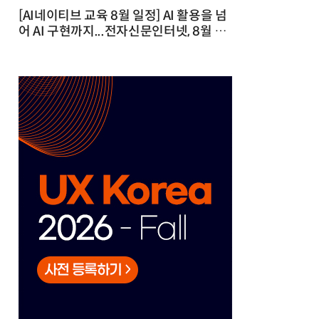
[AI네이티브 교육 8월 일정] AI 활용을 넘
어 AI 구현까지...전자신문인터넷, 8월 실
전 교육·워크숍 개최 발행일 : 2026-07-
23 10:46