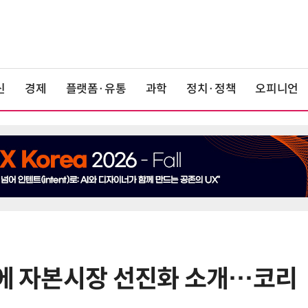
신
경제
플랫폼·유통
과학
정치·정책
오피니언
국에 자본시장 선진화 소개…코리
6
산업부, 한화오션·에코프로비엠 등
5개사 '슈퍼 을(乙)' 선정