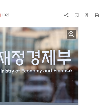
7
[2026 세제 개편안] 기업 '국내생
산'에 감세…세제로 산업·자금 지방
10면
행 유도
8
최저임금 1만700원 최종 확정…노
동계·소상공인 이의 모두 기각
9
[하반기 업무보고]산업부, 1600조
메가프로젝트 속도전…'산업자원안
보기금' 신설해 공급망 사수
10
李대통령, '1390조 협력' 안고 지구
한 바퀴…귀국 직후 부동산·증시 점
검