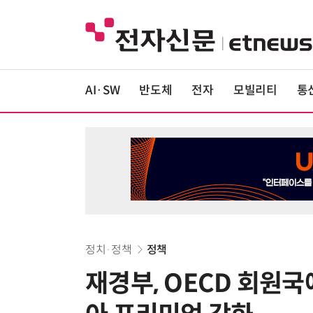
AI·SW
반도체
전자
모빌리티
통
정치·정책
정책
재경부, OECD 회원