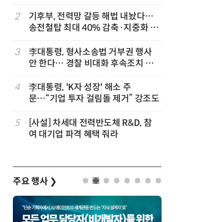
2
기후부, 전력망 갈등 해법 내놨다…
7
[2026 
송전철탑 최대 40% 감축·지중화 확
산'에 감
대
행 유도
3
李대통령, 형사소송법 거부권 행사
8
최저임금 
안 한다… 경찰 비대화 후속조치 점
동계·소상
검
4
李대통령, 'K자 성장' 해소 주
9
[하반기 
문…“기업 투자 걸림돌 제거” 강조도
메가프로
보기금' 
5
[사설] 차세대 전력반도체 R&D, 참
10
李대통령, 
여 대기업 파격 혜택 줘라
한 바퀴…
검
주요 행사
❯