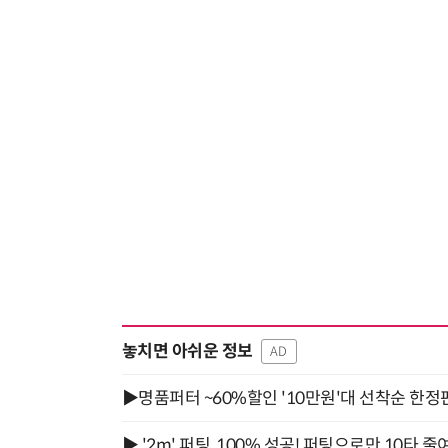
놓치면 아쉬운 정보
AD
▶명품퍼터 ~60%할인 '10만원'대 선착순 한정
▶ '2m' 퍼팅, 100% 성공! 퍼팅으로만 10타 줄