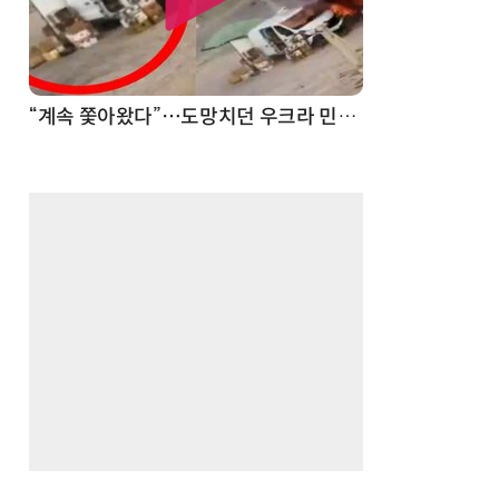
“계속 쫓아왔다”…도망치던 우크라 민간인 공격한 러 자폭 드론