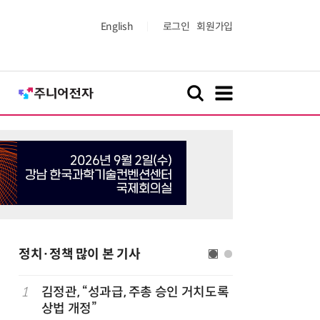
English
로그인
회원가입
정치·정책 많이 본 기사
1
김정관, “성과급, 주총 승인 거치도록
6
산업부,
상법 개정”
5개사 '슈