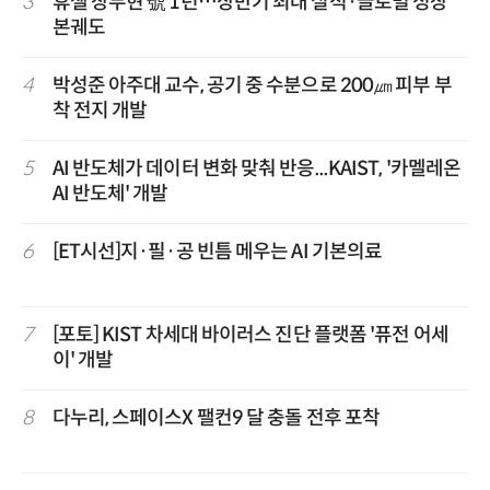
3
휴젤 장두현 號 1년…상반기 최대 실적·글로벌 성장
본궤도
4
박성준 아주대 교수, 공기 중 수분으로 200㎛ 피부 부
착 전지 개발
5
AI 반도체가 데이터 변화 맞춰 반응...KAIST, '카멜레온
AI 반도체' 개발
6
[ET시선]지·필·공 빈틈 메우는 AI 기본의료
7
[포토] KIST 차세대 바이러스 진단 플랫폼 '퓨전 어세
이' 개발
8
다누리, 스페이스X 팰컨9 달 충돌 전후 포착