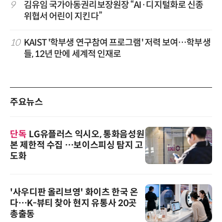
9
김유임 국가아동권리보장원장 “AI·디지털화로 신종
위협서 어린이 지킨다”
10
KAIST '학부생 연구참여 프로그램' 저력 보여…학부생
들, 12년 만에 세계적 인재로
주요뉴스
단독
LG유플러스 익시오, 통화음성원
본 제한적 수집 …보이스피싱 탐지 고
도화
'사우디판 올리브영' 화이츠 한국 온
다…K-뷰티 찾아 현지 유통사 20곳
총출동