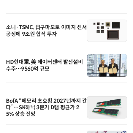
소니·TSMC, 日구마모토 이미지 센서
공정에 9조원 합작 투자
HD현대重, 美 데이터센터 발전설비
수주…9560억 규모
BofA “메모리 초호황 2027년까지 간
다”…SK하닉 3분기 D램 평균가 2
5% 상승 전망