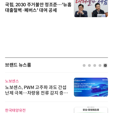
국힘, 2030 주거불안 정조준…'뉴홈
대출절벽·폐버스' 대여 공세
브랜드 뉴스룸
노보센스
노보센스, PWM 고주파 과도 간섭
난제 극복…차량용 전류 감지 증폭
기
한국태양유전