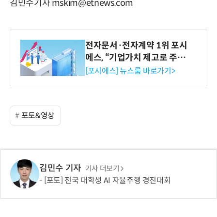
김민수기자 mskim@etnews.com
전자문서·전자계약 1위 포시
에스, “기업가치 제고로 주주
환원 강화” 계획 공시
[포시에스] 뉴스룸 바로가기>
포토&영상
김민수 기자
기사 더보기
[포토] 전국 대학생 AI 자율주행 경진대회