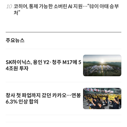
10
코히어, 통제 가능한 소버린 AI 지원…“韓이 아태 승부
처”
주요뉴스
SK하이닉스, 용인 Y2·청주 M17에 5
4조원 투자
창사 첫 파업까지 갔던 카카오…연봉
6.3% 인상 합의