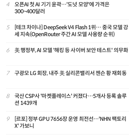
4
오픈AI 첫 AI 기기 윤곽…'도넛 모양'에 가격은
300~400달러
5
[테크 차이나] DeepSeek V4 Flash 1위… 중국 모델 강
세 지속(OpenRouter 주간 AI 모델 사용량 순위)
6
美 행정부, AI 모델 '해킹 등 사이버 보안 테스트' 의무화
7
구광모 LG 회장, 내주 美 실리콘밸리서 젠슨 황 재회동
8
국산 CSP사 '마켓플레이스' 커졌다…5개사 등록 솔루
션 1439개
9
[르포] 정부 GPU 7656장 운영 최전선…'NHN 팩토리
X' 가보니