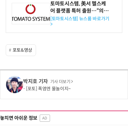
토마토시스템, 美서 헬스케
어 플랫폼 특허 출원…“의료
기관·보험사 공략”
[토마토시스템] 뉴스룸 바로가기
>
포토&영상
박지호 기자
기사 더보기
[포토] 폭염엔 물놀이지~
놓치면 아쉬운 정보
AD