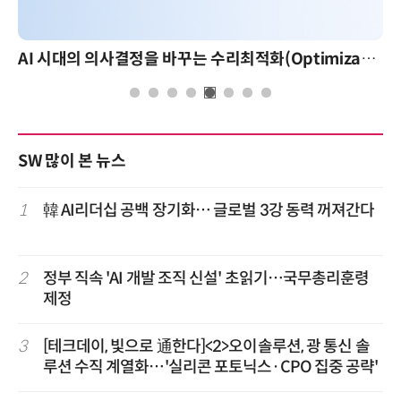
AI 시대의 의사결정을 바꾸는 수리최적화(Optimization): 실제 산업 적용 사례와 활용 전략
SW 많이 본 뉴스
1
韓 AI리더십 공백 장기화… 글로벌 3강 동력 꺼져간다
2
정부 직속 'AI 개발 조직 신설' 초읽기…국무총리훈령
제정
3
[테크데이, 빛으로 通한다]<2>오이솔루션, 광 통신 솔
루션 수직 계열화…'실리콘 포토닉스·CPO 집중 공략'