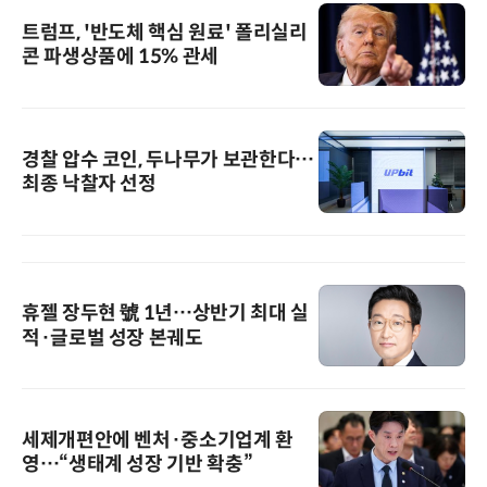
트럼프, '반도체 핵심 원료' 폴리실리
콘 파생상품에 15% 관세
경찰 압수 코인, 두나무가 보관한다…
최종 낙찰자 선정
휴젤 장두현 號 1년…상반기 최대 실
적·글로벌 성장 본궤도
세제개편안에 벤처·중소기업계 환
영…“생태계 성장 기반 확충”