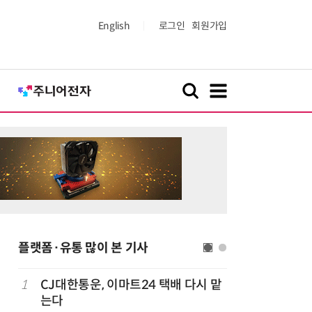
English
로그인
회원가입
플랫폼·유통 많이 본 기사
럭
1
CJ대한통운, 이마트24 택배 다시 맡
6
“네쇼라 
는다
시 Z8'