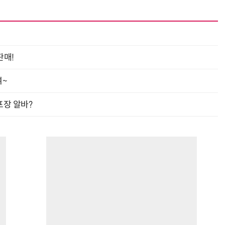
“계속 쫓아왔다”…도망치던 우크라 민간인 공격한 러 자폭 
판매!
여~
프장 알바?