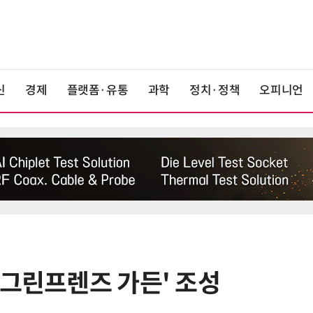
신
경제
플랫폼·유통
과학
정치·정책
오피니언
'그린프렌즈 가든' 조성
6
“네쇼라 뜨면 완판”…네이버서 '갤
시 Z8' 사전판매 흥행 돌풍