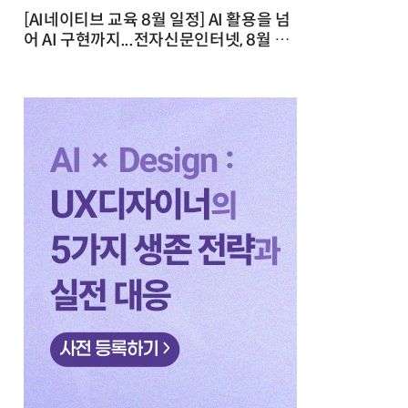
[AI네이티브 교육 8월 일정] AI 활용을 넘
어 AI 구현까지...전자신문인터넷, 8월 실
전 교육·워크숍 개최 발행일 : 2026-07-
23 10:46