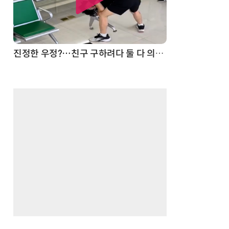
드론
진정한 우정?…친구 구하려다 둘 다 의자 틈에 목이 낀 순간