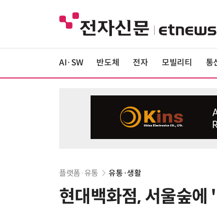
AI·SW
반도체
전자
모빌리티
통
플랫폼·유통
유통·생활
현대백화점, 서울숲에 