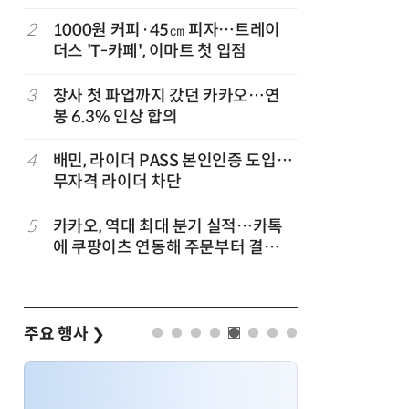
2
1000원 커피·45㎝ 피자…트레이
7
“쿠팡, 7
더스 'T-카페', 이마트 첫 입점
최대'…
…
3
창사 첫 파업까지 갔던 카카오…연
8
네이버, 
봉 6.3% 인상 합의
분기 기준
…
4
배민, 라이더 PASS 본인인증 도입…
9
롯데百, 
무자격 라이더 차단
포켓몬 
5
카카오, 역대 최대 분기 실적…카톡
10
BBQ, 8
에 쿠팡이츠 연동해 주문부터 결제까
소스 증정
지
주요 행사
❯