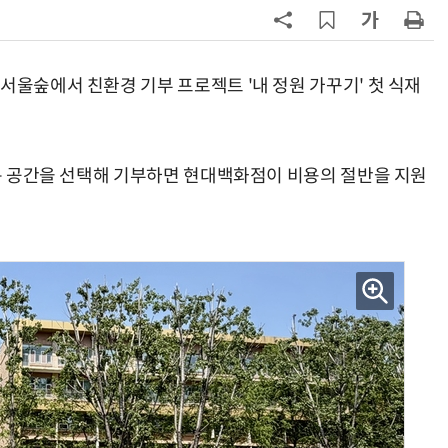
7
“쿠팡, 7월 결제액 6조1100억 '역대
최대'…쿠팡이츠도 신기록”
서울숲에서 친환경 기부 프로젝트 '내 정원 가꾸기' 첫 식재
8
네이버, 2분기 매출 3조3888억원
분기 기준 역대 최대
하는 공간을 선택해 기부하면 현대백화점이 비용의 절반을 지원
9
롯데百, 잠실서 첫 '서머마켓' 개최
포켓몬 별빛낙원 꾸린다
10
BBQ, 8월 한 달 앱 고객 대상 할인·
소스 증정 프로모션