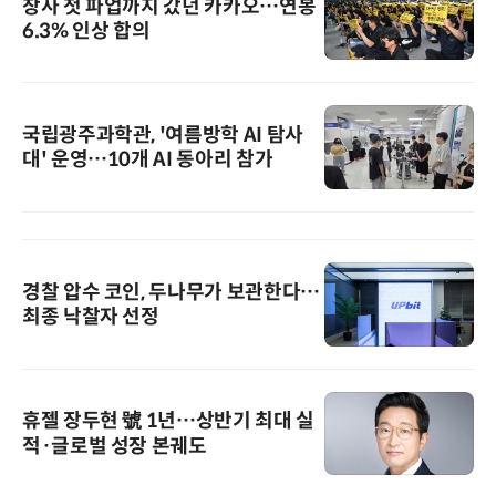
창사 첫 파업까지 갔던 카카오…연봉
6.3% 인상 합의
국립광주과학관, '여름방학 AI 탐사
대' 운영…10개 AI 동아리 참가
경찰 압수 코인, 두나무가 보관한다…
최종 낙찰자 선정
휴젤 장두현 號 1년…상반기 최대 실
적·글로벌 성장 본궤도