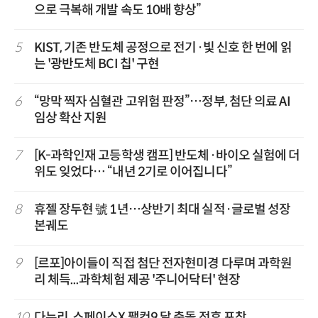
으로 극복해 개발 속도 10배 향상”
5
KIST, 기존 반도체 공정으로 전기·빛 신호 한 번에 읽
는 '광반도체 BCI 칩' 구현
6
“망막 찍자 심혈관 고위험 판정”…정부, 첨단 의료 AI
임상 확산 지원
7
[K-과학인재 고등학생 캠프] 반도체·바이오 실험에 더
위도 잊었다… “내년 2기로 이어집니다”
8
휴젤 장두현 號 1년…상반기 최대 실적·글로벌 성장
본궤도
9
[르포]아이들이 직접 첨단 전자현미경 다루며 과학원
리 체득...과학체험 제공 '주니어닥터' 현장
10
다누리, 스페이스X 팰컨9 달 충돌 전후 포착