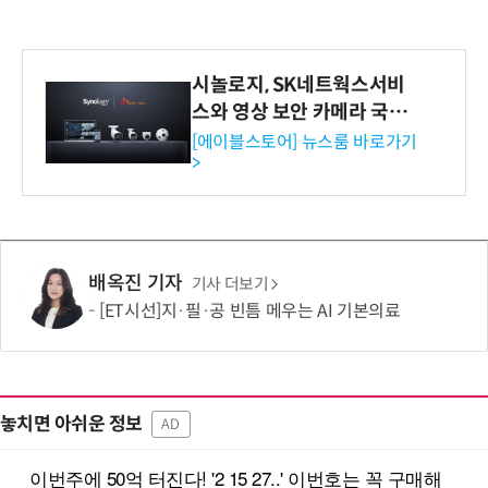
시놀로지, SK네트웍스서비
스와 영상 보안 카메라 국내
독점 판매 파트너십 체결
[에이블스토어] 뉴스룸 바로가기
>
배옥진 기자
기사 더보기
[ET시선]지·필·공 빈틈 메우는 AI 기본의료
놓치면 아쉬운 정보
AD