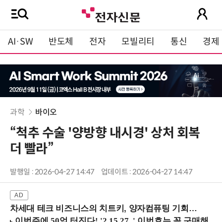
AI·SW
반도체
전자
모빌리티
통신
경제
과학
바이오
“척추 수술 '양방향 내시경' 상처 회복
더 빨라”
발행일 : 2026-04-27 14:47
업데이트 : 2026-04-27 14:47
차세대 테크 비즈니스의 치트키, 양자컴퓨팅 기회를 선점하라! (8/28 강남역)