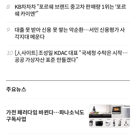
8
KB차차차 “포르쉐 브랜드 중고차 판매량 1위는 '포르
쉐 카이엔'”
9
대출 못 받아 신용 못 쌓는 악순환…서민 신용평가 사
각지대 메운다
10
[人사이트] 조성일 KDAC 대표 “국세청 수탁은 시작…
공공 가상자산 표준 만들겠다”
주요뉴스
가전 패러다임 바뀐다…파나소닉도
구독사업