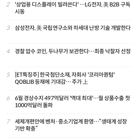
2
'상업용 디스플레이 빌려쓴다' …LG전자, 美 B2B 구독
시동
3
삼성전자, 美 국립연구소와 차세대 난방 기술 개발한다
4
경찰 압수 코인, 두나무가 보관한다…최종 낙찰자 선정
5
[ET특징주] 한국첨단소재, 자회사 '코리아퀀텀'
QOBLIB 등재에 기대감… 주가 上
6
6월 경상수지 497억달러 '역대 최대'…월 상품수출 첫
1000억달러 돌파
7
세제개편안에 벤처·중소기업계 환영…“생태계 성장
기반 확충”