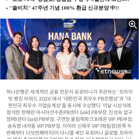
하나은행은 세계적인 금융 전문지 유로머니가 주관하는 '프라이
빗 뱅킹 어워드 2026'에서 '대한민국 최우수 PB은행상'과 '대
한민국 최우수 가업승계상'을 동시에 수상했다. 이날 시상식에
참석한 한채란 아시아선수촌PB센터 Gold PB부장, 진성숙 압구
정PB센터 Gold PB부장, 구연정 올림픽파크포레온 VIP PB부장,
송숙영 내자동 VIP PB부장, 이미라 신제주 VIP PB팀장(왼쪽 두
번째부터 다섯번째까지)이 다니엘 셰인 유로머니 글로벌 프라이