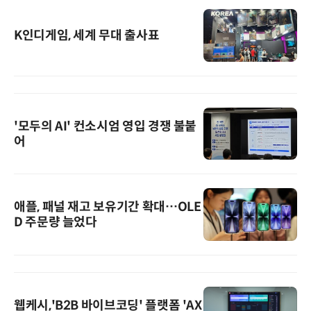
K인디게임, 세계 무대 출사표
'모두의 AI' 컨소시엄 영입 경쟁 불붙
어
애플, 패널 재고 보유기간 확대…OLE
D 주문량 늘었다
웹케시,'B2B 바이브코딩' 플랫폼 'AX