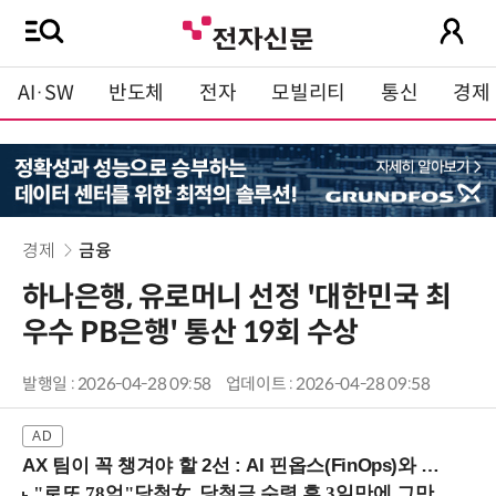
AI·SW
반도체
전자
모빌리티
통신
경제
경제
금융
하나은행, 유로머니 선정 '대한민국 최
우수 PB은행' 통산 19회 수상
발행일 : 2026-04-28 09:58
업데이트 : 2026-04-28 09:58
AX 팀이 꼭 챙겨야 할 2선 : AI 핀옵스(FinOps)와 토큰 거버넌스 (8/21 잠실역)