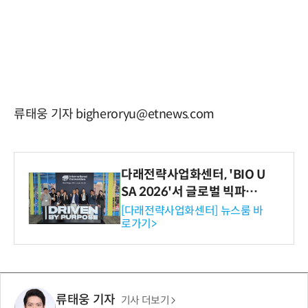
류태웅 기자 bigheroryu@etnews.com
다래전략사업화센터, 'BIO U
SA 2026'서 글로벌 빅파마
와의 비즈니스 미팅 지원…K
[다래전략사업화센터] 뉴스룸 바
로가기>
-바이오 해외 진출 교두보 확
보
류태웅 기자
기사 더보기