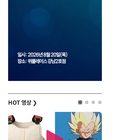
HOT 영상
❯