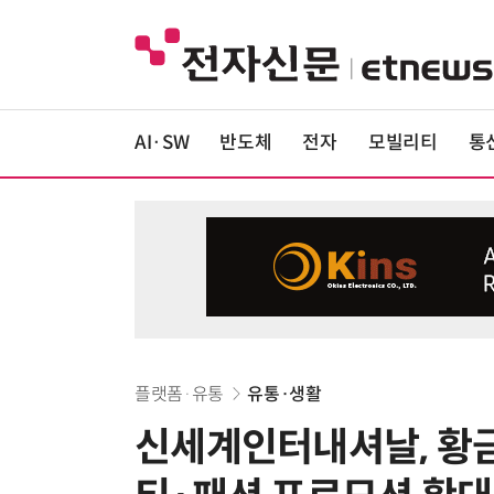
AI·SW
반도체
전자
모빌리티
통
플랫폼·유통
유통·생활
신세계인터내셔날, 황