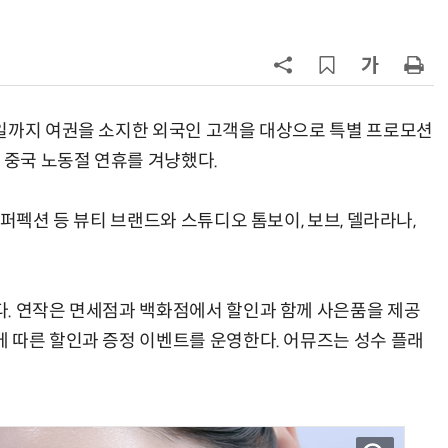
7
쿠팡Inc, 상반기 영업적자 1.2조 육
박…2년치 이익 넘어서
8
카카오, 역대 최대 분기 실적…카톡
에 쿠팡이츠 연동해 주문부터 결제
일까지 여권을 소지한 외국인 고객을 대상으로 특별 프로모션
지
 중국 노동절 연휴를 겨냥했다.
9
“쿠팡, 7월 결제액 6조1100억 '역대
최대'…쿠팡이츠도 신기록”
스퍼펙션 등 뷰티 브랜드와 스튜디오 톰보이, 보브, 델라라나,
10
[뉴스줌인] 쿠팡Inc, 2분기 '어닝쇼
크'…“내년 중순께 유출 사고 전 수
회복”
. 연작은 면세점과 백화점에서 할인과 함께 사은품을 제공
 따른 할인과 증정 이벤트를 운영한다. 어뮤즈는 성수 플래