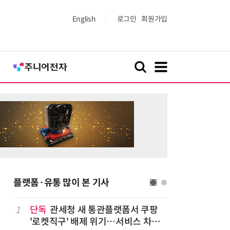
English
로그인
회원가입
플랫폼·유통 많이 본 기사
나
1
단독
관세청 새 통관플랫폼서 쿠팡
6
“찰떡같이
'로켓직구' 배제 위기…서비스 차질
나-o' 