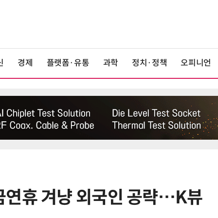
신
경제
플랫폼·유통
과학
정치·정책
오피니언
금연휴 겨냥 외국인 공략…K뷰
6
“찰떡같이 알아듣네”…카카오, '카
나-o' 음성 생성 기술 고도화