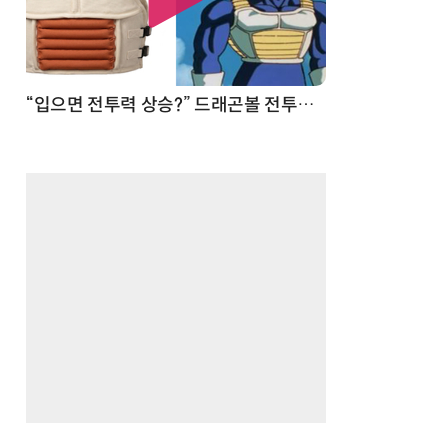
“입으면 전투력 상승?” 드래곤볼 전투복 닮은 중량조끼