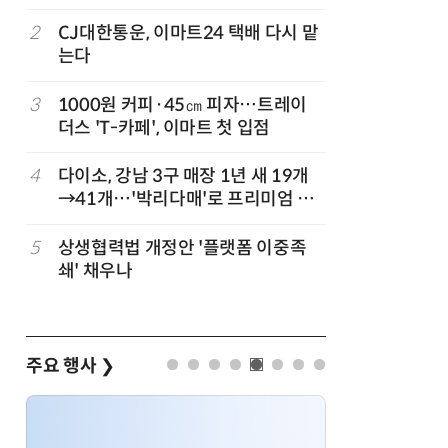
빚나
2
CJ대한통운, 이마트24 택배 다시 맡
7
쿠팡Inc,
는다
박…2년
3
1000원 커피·45㎝ 피자…트레이
8
카카오, 
까
더스 'T-카페', 이마트 첫 입점
에 쿠팡이
지
4
다이소, 강남 3구 매장 1년 새 19개
9
“쿠팡, 7
→41개…'박리다매'로 프리미엄 상
최대'…
권 정조준
5
상생협력법 개정안 '플랫폼 이중족
10
[뉴스줌인]
준
쇄' 채우나
크'…“내
회복”
주요 행사
❯