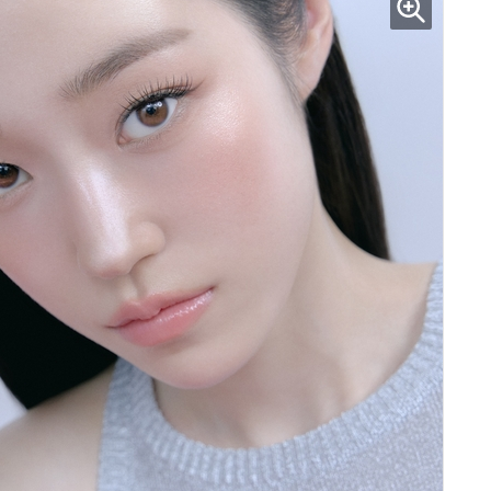
현업에서 바로 쓰는 "하네스 엔지니어링" 실습 교육
모든 업무 담당자(비개발자)를 위한 온톨로지 기반 AI 지식체계 설계 1-day 워크숍