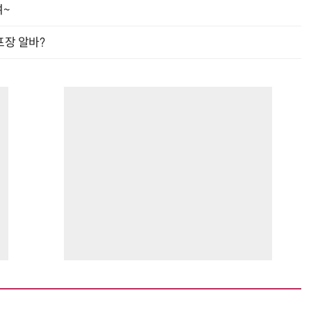
여~
프장 알바?