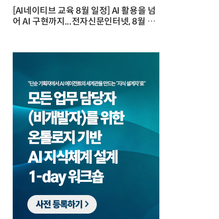
[AI네이티브 교육 8월 일정] AI 활용을 넘
어 AI 구현까지...전자신문인터넷, 8월 실
전 교육·워크숍 개최 발행일 : 2026-07-
23 10:46