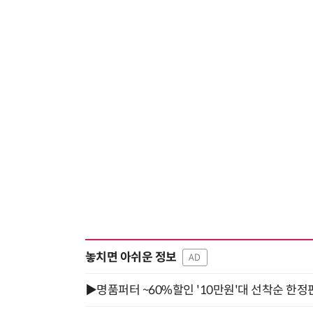
놓치면 아쉬운 정보
AD
▶명품퍼터 ~60%할인 '10만원'대 선착순 한정