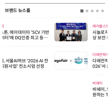
브랜드 뉴스룸
에이블스토어
시놀로지, SK네트웍스서비스와 영
상 보안 카메라 국내 독점 판매 파
트너십 체결
다래전략사업화센터
다래전략사업화센터, 'BIO USA 2
026'서 글로벌 빅파마와의 비즈니
스 미팅 지원…K-바이오 해외 진출
교두보 확보
비쉐이
비쉐이, 모든 주요 리모컨 코드 지
원하는 TSOP15300 시리즈 IR 수
신기 출시