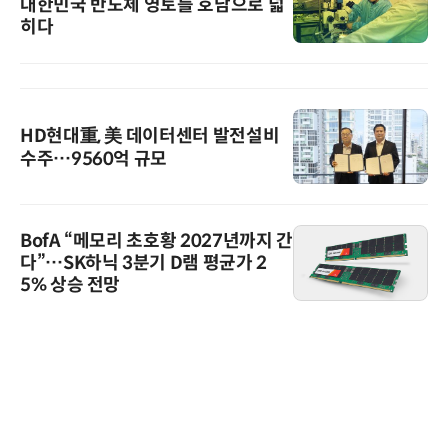
대한민국 반도체 영토를 호남으로 넓
히다
HD현대重, 美 데이터센터 발전설비
수주…9560억 규모
BofA “메모리 초호황 2027년까지 간
다”…SK하닉 3분기 D램 평균가 2
5% 상승 전망