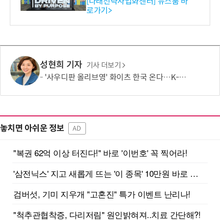
[다래전략사업화센터] 뉴스룸 바
로가기>
-바이오 해외 진출 교두보 확
보
성현희 기자
기사 더보기
'사우디판 올리브영' 화이츠 한국 온다…K-뷰티 찾아 현지 유통사 20곳 총출동
놓치면 아쉬운 정보
AD