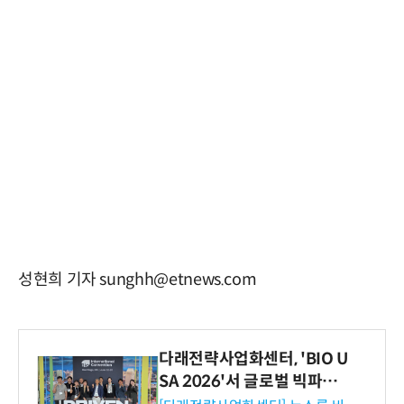
성현희 기자 sunghh@etnews.com
다래전략사업화센터, 'BIO U
SA 2026'서 글로벌 빅파마
와의 비즈니스 미팅 지원…K