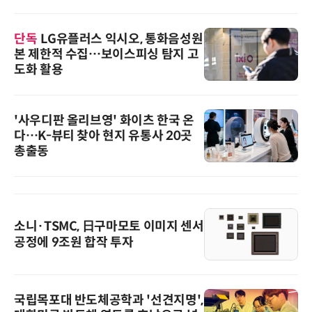
단독
LG유플러스 익시오, 통화음성원
본 제한적 수집…보이스피싱 탐지 고
도화 활용
'사우디판 올리브영' 화이츠 한국 온
다…K-뷰티 찾아 현지 유통사 20곳
총출동
소니·TSMC, 日구마모토 이미지 센서
공정에 9조원 합작 투자
국립목포대 반도체공학과 '선견지명',