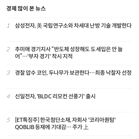
경제 많이 본 뉴스
1
삼성전자, 美 국립연구소와 차세대 난방 기술 개발한다
2
추미애 경기지사 “반도체 성장해도 도세입은 안 늘
어”…'부자 경기' 착시 지적
3
경찰 압수 코인, 두나무가 보관한다…최종 낙찰자 선정
4
신일전자, 'BLDC 리모컨 선풍기' 출시
5
[ET특징주] 한국첨단소재, 자회사 '코리아퀀텀'
QOBLIB 등재에 기대감… 주가 上