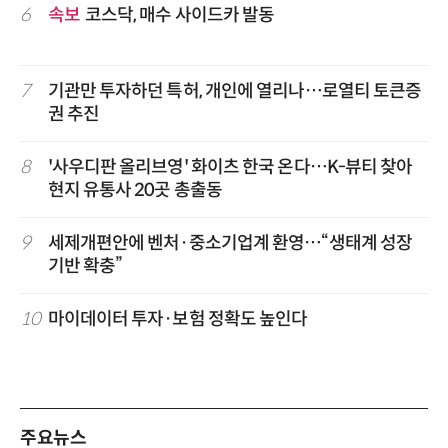
6
속보
코스닥, 매수 사이드카 발동
7
기관만 투자하던 특허, 개인에 열리나…로열티 토큰증
권 추진
8
'사우디판 올리브영' 화이츠 한국 온다…K-뷰티 찾아
현지 유통사 20곳 총출동
9
세제개편안에 벤처·중소기업계 환영…“생태계 성장
기반 확충”
10
마이데이터 투자·보험 정확도 높인다
주요뉴스