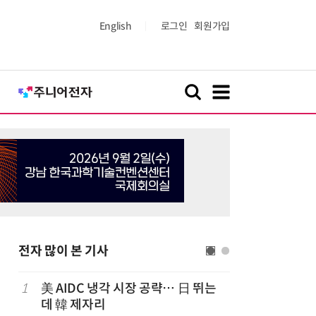
English
로그인
회원가입
전자 많이 본 기사
1
美 AIDC 냉각 시장 공략… 日 뛰는
6
구광모 L
데 韓 제자리
서 젠슨 