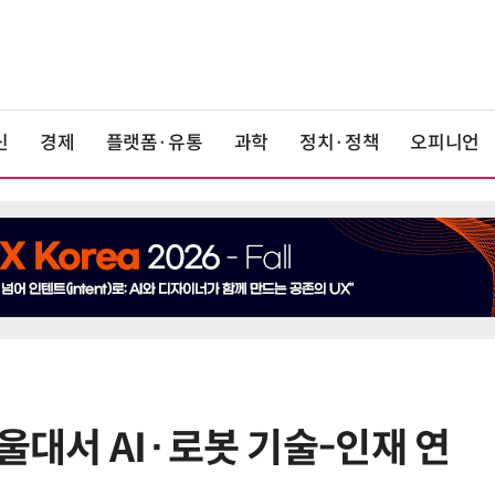
신
경제
플랫폼·유통
과학
정치·정책
오피니언
울대서 AI·로봇 기술-인재 연
6
구광모 LG 회장, 내주 美 실리콘밸리
서 젠슨 황 재회동