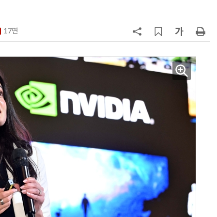
7
'상업용 디스플레이 빌려쓴다' …LG
전자, 美 B2B 구독 시동
17면
8
LG 엑사원, 中企 제조현장 '전파'…
대기업과 협력사 AI 상생 시동
9
“상장폐지 막아라”…중소 가전 기업
주가 부양 '총력전'
10
[사설] 美 AIDC 냉각 시장, 우리도 현
지 대응을