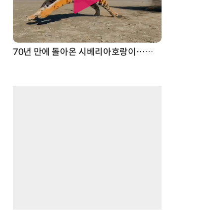
70년 만에 돌아온 시베리아호랑이…카자흐스탄 야생에 풀렸다