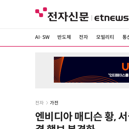
AI·SW
반도체
전자
모빌리티
통
전자
가전
엔비디아 매디슨 황, 서