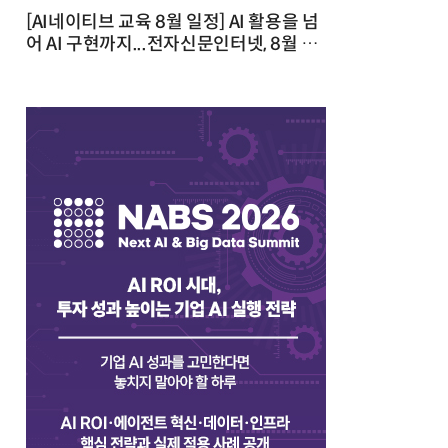
[AI네이티브 교육 8월 일정] AI 활용을 넘
어 AI 구현까지...전자신문인터넷, 8월 실
전 교육·워크숍 개최 발행일 : 2026-07-
23 10:46