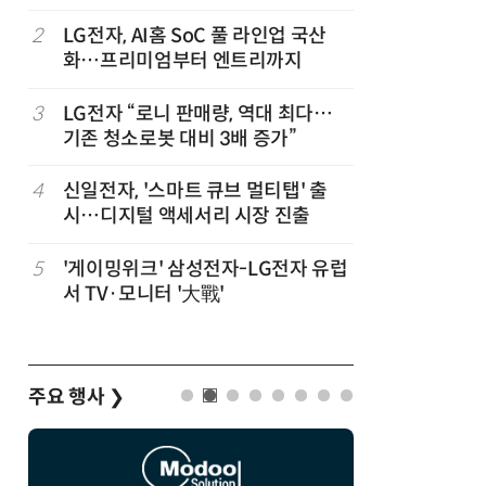
2
LG전자, AI홈 SoC 풀 라인업 국산
7
'상업용 
화…프리미엄부터 엔트리까지
전자, 美 
3
LG전자 “로니 판매량, 역대 최다…
8
LG 엑사
기존 청소로봇 대비 3배 증가”
대기업과 
,
4
신일전자, '스마트 큐브 멀티탭' 출
9
“상장폐지
시…디지털 액세서리 시장 진출
주가 부양
5
'게이밍위크' 삼성전자-LG전자 유럽
10
[사설] 美
서 TV·모니터 '大戰'
지 대응을
주요 행사
❯