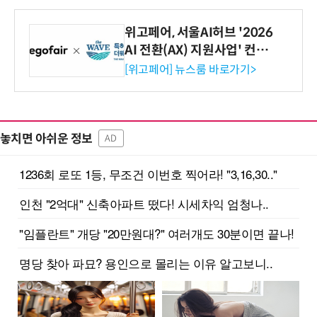
위고페어, 서울AI허브 '2026
AI 전환(AX) 지원사업' 컨소
시엄 선정
[위고페어] 뉴스룸 바로가기>
놓치면 아쉬운 정보
AD