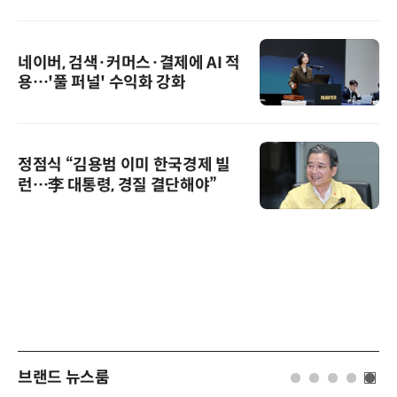
네이버, 검색·커머스·결제에 AI 적
용…'풀 퍼널' 수익화 강화
정점식 “김용범 이미 한국경제 빌
런…李 대통령, 경질 결단해야”
브랜드 뉴스룸