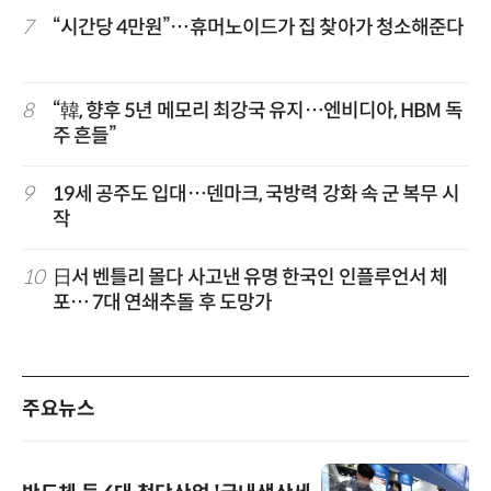
7
“시간당 4만원”…휴머노이드가 집 찾아가 청소해준다
8
“韓, 향후 5년 메모리 최강국 유지…엔비디아, HBM 독
주 흔들”
9
19세 공주도 입대…덴마크, 국방력 강화 속 군 복무 시
작
10
日서 벤틀리 몰다 사고낸 유명 한국인 인플루언서 체
포… 7대 연쇄추돌 후 도망가
주요뉴스