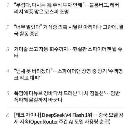
1
“무섭다, 다시는 韓 주식 투자 안해”…블룸버그, 레버
리지 역풍 맞은 코스피 조명
2
“너무 말랐다” 거식증 의혹 시달린 아리아나 그란데, 결
국 활동 중단
3
거미줄 쏘고 자동 회수까지…현실판 스파이더맨 웹 슈
터
4
“냄새 못 버티겠다”…스파이더맨 상영 중 방귀 '수백명
코 막고 대피'
5
폭염에 다뉴브 강바닥서 드러난 '나치 침몰선'… 암반
폭파해 물길까지 바꾼다
6
[테크 차이나] DeepSeek V4 Flash 1위… 중국 모델 강
세 지속(OpenRouter 주간 AI 모델 사용량 순위)