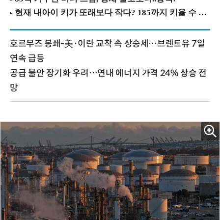
호르무즈 봉쇄-美·이란 교착 속 상승세…브렌트유 7일
연속 급등
공급 불안 장기화 우려…연내 에너지 가격 24% 상승 전
망