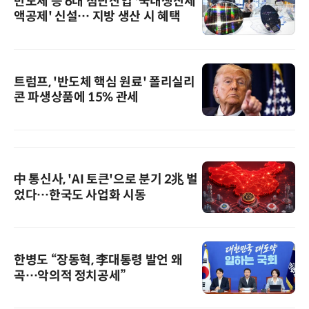
반도체 등 6대 첨단산업 '국내생산세
액공제' 신설… 지방 생산 시 혜택
트럼프, '반도체 핵심 원료' 폴리실리
콘 파생상품에 15% 관세
中 통신사, 'AI 토큰'으로 분기 2兆 벌
었다…한국도 사업화 시동
한병도 “장동혁, 李대통령 발언 왜
곡…악의적 정치공세”