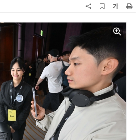
7
소프트피브이·성균관대, 실내용 3
원 구형 태양전지 IEC 국제표준 개
과제 공식 승인
8
韓 AI리더십 공백 장기화… 글로벌 
강 동력 꺼져간다
9
국산 CSP사 '마켓플레이스' 커졌
다…5개사 등록 솔루션 1439개
10
앤트로픽·오픈AI 이어 메타도…AI
가 통제 벗어나 외부 해킹