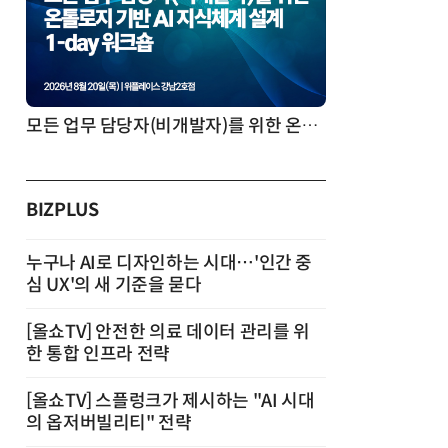
모든 업무 담당자(비개발자)를 위한 온톨로지 기반 AI 지식체계 설계 1-day 워크숍
BIZPLUS
누구나 AI로 디자인하는 시대…'인간 중
심 UX'의 새 기준을 묻다
[올쇼TV] 안전한 의료 데이터 관리를 위
한 통합 인프라 전략
[올쇼TV] 스플렁크가 제시하는 "AI 시대
의 옵저버빌리티" 전략