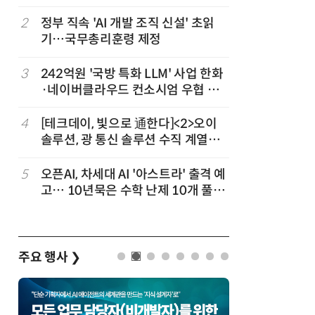
차
2
정부 직속 'AI 개발 조직 신설' 초읽
7
소프트피브
발
기…국무총리훈령 제정
원 구형 
과제 공식
3
3
242억원 '국방 특화 LLM' 사업 한화
8
韓 AI리
·네이버클라우드 컨소시엄 우협 선
강 동력 
정
4
[테크데이, 빛으로 通한다]<2>오이
9
국산 CS
솔루션, 광 통신 솔루션 수직 계열
다…5개사
화…'실리콘 포토닉스·CPO 집중 공
략'
5
오픈AI, 차세대 AI '아스트라' 출격 예
10
앤트로픽·
고… 10년묵은 수학 난제 10개 풀었
가 통제 
다
주요 행사
❯