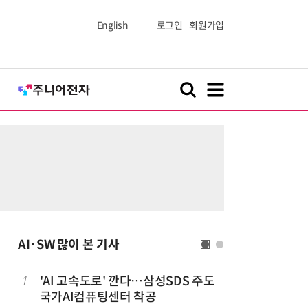
English
로그인
회원가입
AI·SW 많이 본 기사
1
'AI 고속도로' 깐다…삼성SDS 주도
6
美 행정부,
국가AI컴퓨팅센터 착공
보안 테스