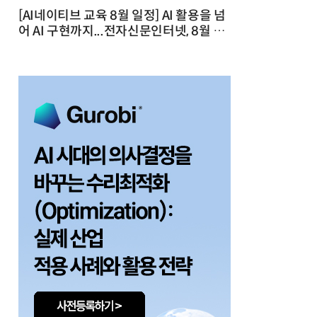
[AI네이티브 교육 8월 일정] AI 활용을 넘
어 AI 구현까지...전자신문인터넷, 8월 실
전 교육·워크숍 개최 발행일 : 2026-07-
23 10:46