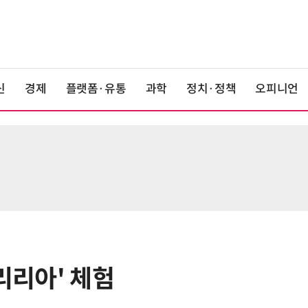
신
경제
플랫폼·유통
과학
정치·정책
오피니언
'리리아' 체험
6
美 행정부, AI 모델 '해킹 등 사이버
보안 테스트' 의무화