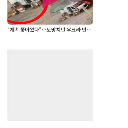
“계속 쫓아왔다”…도망치던 우크라 민간인 공격한 러 자폭 드론