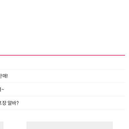
판매!
여~
프장 알바?