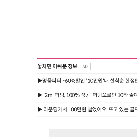
놓치면 아쉬운 정보
AD
▶명품퍼터 ~60%할인 '10만원'대 선착순 한정
▶ '2m' 퍼팅, 100% 성공! 퍼팅으로만 10타 줄
▶ 라운딩가서 100만원 벌었어요. 뜨고 있는 골