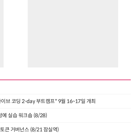
거미줄 쏘고 자동 회수까지…현실판 스파이더맨 웹 슈터
70년 만에 돌아온 시베리아호랑이…카자흐스탄 야생에 풀렸다
바이브 코딩 2-day 부트캠프" 9월 16~17일 개최
 실습 워크숍 (8/28)
와 토큰 거버넌스 (8/21 잠실역)