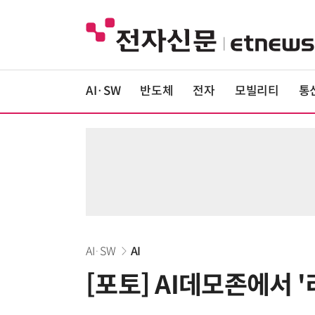
AI·SW
반도체
전자
모빌리티
통
AI·SW
AI
[포토] AI데모존에서 