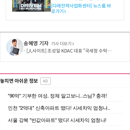
와의 비즈니스 미팅 지원…K
[다래전략사업화센터] 뉴스룸 바
로가기>
-바이오 해외 진출 교두보 확
보
송혜영 기자
기사 더보기
[人사이트] 조성일 KDAC 대표 “국세청 수탁은 시작…공공 가상자산 표준 만들겠다”
놓치면 아쉬운 정보
AD