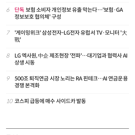
6
단독
보험 소비자 개인정보 유출 막는다…'보험·GA
정보보호 협의체' 구성
7
'게이밍위크' 삼성전자-LG전자 유럽서 TV·모니터 '大
戰'
8
LG 엑사원, 中企 제조현장 '전파'…대기업과 협력사 AI
상생 시동
9
500조 퇴직연금 시장 노리는 RA 핀테크…AI 연금운용
경쟁 본격화
10
코스피 급등에 매수 사이드카 발동