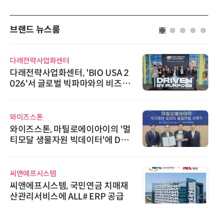
브랜드 뉴스룸
다래전략사업화센터
다래전략사업화센터, 'BIO USA 2
026'서 글로벌 빅파마와의 비즈니
스 미팅 지원…K-바이오 해외 진출
교두보 확보
와이즈스톤
와이즈스톤, 마틸로에이아이의 '멀
티모달 생물자원 빅데이터'에 DQ
인증 최고 등급 수여
씨앤에프시스템
씨앤에프시스템, 국민연금 치매재
산관리서비스에 ALL# ERP 공급