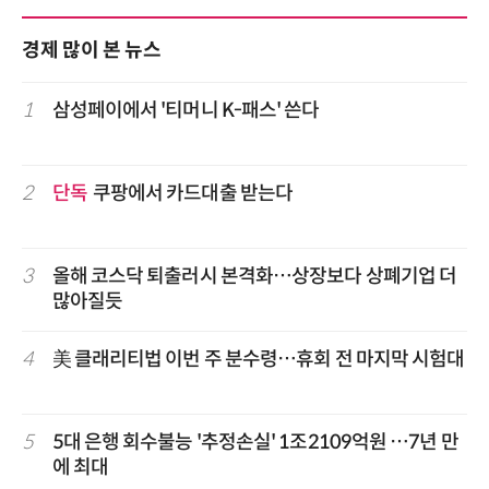
경제 많이 본 뉴스
1
삼성페이에서 '티머니 K-패스' 쓴다
2
단독
쿠팡에서 카드대출 받는다
3
올해 코스닥 퇴출러시 본격화…상장보다 상폐기업 더
많아질듯
4
美 클래리티법 이번 주 분수령…휴회 전 마지막 시험대
5
5대 은행 회수불능 '추정손실' 1조2109억원 …7년 만
에 최대