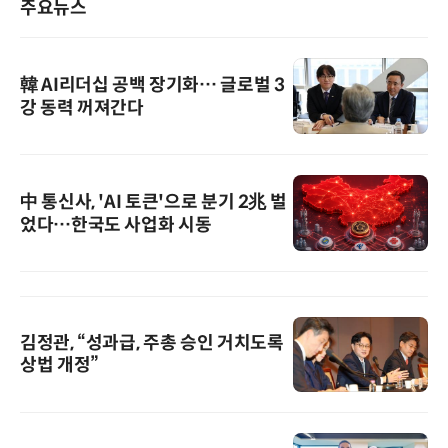
주요뉴스
韓 AI리더십 공백 장기화… 글로벌 3
강 동력 꺼져간다
中 통신사, 'AI 토큰'으로 분기 2兆 벌
었다…한국도 사업화 시동
김정관, “성과급, 주총 승인 거치도록
상법 개정”