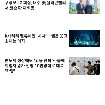
구광모 LG 회장, 내주 美 실리콘밸리
서 젠슨 황 재회동
K배터리 밸류체인 '시차'…셀은 웃고
소재는 아직
반도체 성장에도 '고용 한파'…올해
취업자 증가 전망 10만명대로 대폭
'하향'