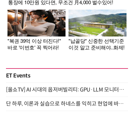
ET Events
[올쇼TV] AI 시대의 옵저버빌리티: GPU·LLM 모니터링부터 AI 기반 장애 대응까지 (8/11 생방송)
단 하루, 이론과 실습으로 하네스를 익히고 현업에 바로 쓰는 핸즈온 워크숍 (8/20)