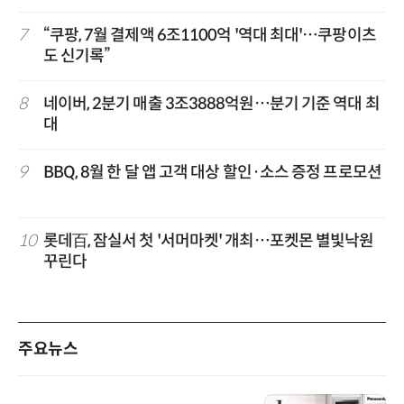
7
“쿠팡, 7월 결제액 6조1100억 '역대 최대'…쿠팡이츠
도 신기록”
8
네이버, 2분기 매출 3조3888억원…분기 기준 역대 최
대
9
BBQ, 8월 한 달 앱 고객 대상 할인·소스 증정 프로모션
10
롯데百, 잠실서 첫 '서머마켓' 개최…포켓몬 별빛낙원
꾸린다
주요뉴스