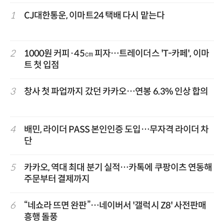
1
CJ대한통운, 이마트24 택배 다시 맡는다
2
1000원 커피·45㎝ 피자…트레이더스 'T-카페', 이마
트 첫 입점
3
창사 첫 파업까지 갔던 카카오…연봉 6.3% 인상 합의
4
배민, 라이더 PASS 본인인증 도입…무자격 라이더 차
단
5
카카오, 역대 최대 분기 실적…카톡에 쿠팡이츠 연동해
주문부터 결제까지
6
“네쇼라 뜨면 완판”…네이버서 '갤럭시 Z8' 사전판매
흥행 돌풍