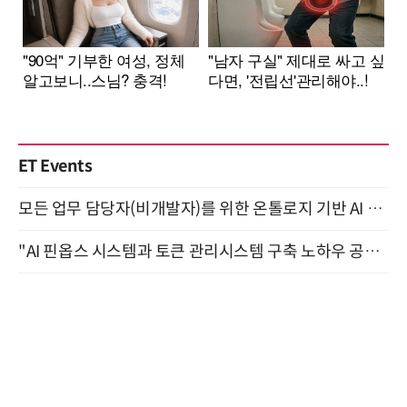
ET Events
모든 업무 담당자(비개발자)를 위한 온톨로지 기반 AI 지식체계 설계 1-day 워크숍 8월 20일 개최
"AI 핀옵스 시스템과 토큰 관리시스템 구축 노하우 공개" 잠실 한국광고문화회관 2층 대회의실 (8/21)