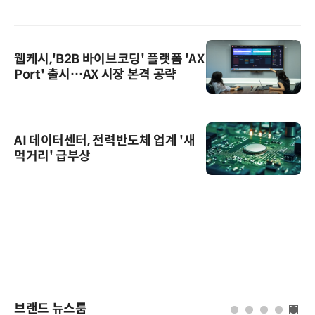
웹케시,'B2B 바이브코딩' 플랫폼 'AX
Port' 출시…AX 시장 본격 공략
AI 데이터센터, 전력반도체 업계 '새
먹거리' 급부상
브랜드 뉴스룸