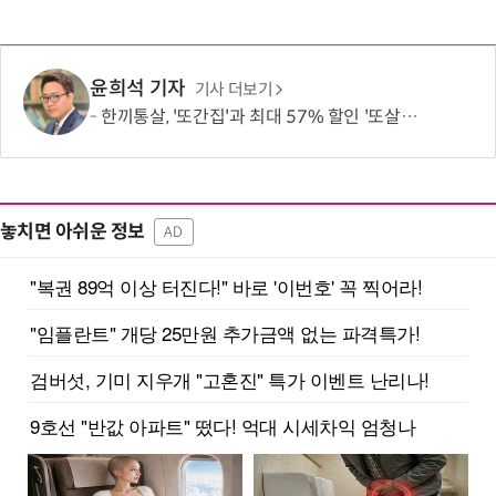
윤희석 기자
기사 더보기
한끼통살, '또간집'과 최대 57% 할인 '또살집' 프로모션
놓치면 아쉬운 정보
AD