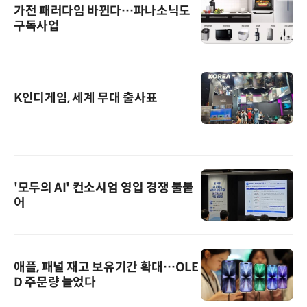
가전 패러다임 바뀐다…파나소닉도
구독사업
K인디게임, 세계 무대 출사표
'모두의 AI' 컨소시엄 영입 경쟁 불붙
어
애플, 패널 재고 보유기간 확대…OLE
D 주문량 늘었다