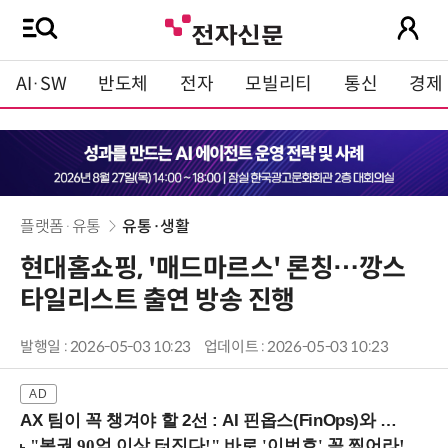
AI·SW
반도체
전자
모빌리티
통신
경제
플랫폼·유통
유통·생활
현대홈쇼핑, '매드마르스' 론칭…깡스
타일리스트 출연 방송 진행
발행일 : 2026-05-03 10:23
업데이트 : 2026-05-03 10:23
AX 팀이 꼭 챙겨야 할 2선 : AI 핀옵스(FinOps)와 토큰 거버넌스 (8/21 잠실역)