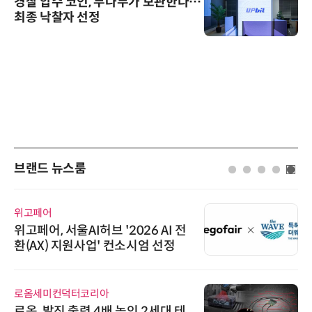
경찰 압수 코인, 두나무가 보관한다…
최종 낙찰자 선정
브랜드 뉴스룸
위고페어
위고페어, 서울AI허브 '2026 AI 전
환(AX) 지원사업' 컨소시엄 선정
로옴세미컨덕터코리아
로옴, 발진 출력 4배 높인 2세대 테