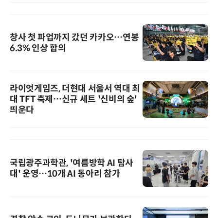
창사 첫 파업까지 갔던 카카오…연봉
6.3% 인상 합의
라이엇게임즈, 더현대 서울서 역대 최
대 TFT 축제…신규 세트 '신비의 숲'
띄운다
국립광주과학관, '여름방학 AI 탐사
대' 운영…10개 AI 동아리 참가