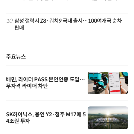
10
삼성 갤럭시 Z8·워치9 국내 출시…100여개국 순차
판매
주요뉴스
배민, 라이더 PASS 본인인증 도입…
무자격 라이더 차단
SK하이닉스, 용인 Y2·청주 M17에 5
4조원 투자