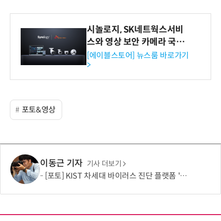
시놀로지, SK네트웍스서비
스와 영상 보안 카메라 국내
독점 판매 파트너십 체결
[에이블스토어] 뉴스룸 바로가기
>
포토&영상
이동근 기자
기사 더보기
[포토] KIST 차세대 바이러스 진단 플랫폼 '퓨전 어세이' 개발