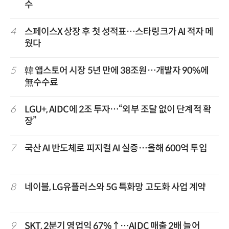
수
4
스페이스X 상장 후 첫 성적표…스타링크가 AI 적자 메
웠다
5
韓 앱스토어 시장 5년 만에 38조원…개발자 90%에
無수수료
6
LGU+, AIDC에 2조 투자…“외부 조달 없이 단계적 확
장”
7
국산 AI 반도체로 피지컬 AI 실증…올해 600억 투입
8
네이블, LG유플러스와 5G 특화망 고도화 사업 계약
9
SKT, 2분기 영업익 67%↑…AIDC 매출 2배 늘어