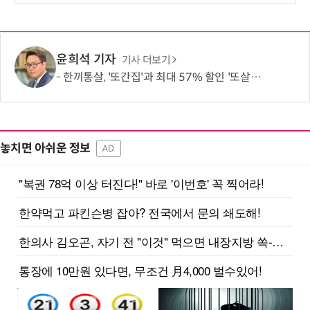
윤희석 기자
기사 더보기
한끼통살, '또간집'과 최대 57% 할인 '또살집' 프로모션
놓치면 아쉬운 정보
AD