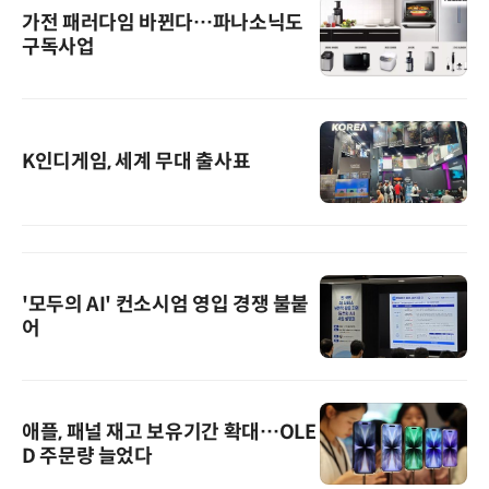
가전 패러다임 바뀐다…파나소닉도
구독사업
K인디게임, 세계 무대 출사표
'모두의 AI' 컨소시엄 영입 경쟁 불붙
어
애플, 패널 재고 보유기간 확대…OLE
D 주문량 늘었다