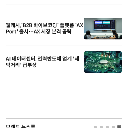
웹케시,'B2B 바이브코딩' 플랫폼 'AX
Port' 출시…AX 시장 본격 공략
AI 데이터센터, 전력반도체 업계 '새
먹거리' 급부상
브랜드 뉴스룸