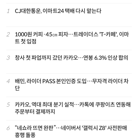
1
CJ대한통운, 이마트24 택배 다시 맡는다
2
1000원 커피·45㎝ 피자…트레이더스 'T-카페', 이마
트 첫 입점
3
창사 첫 파업까지 갔던 카카오…연봉 6.3% 인상 합의
4
배민, 라이더 PASS 본인인증 도입…무자격 라이더 차
단
5
카카오, 역대 최대 분기 실적…카톡에 쿠팡이츠 연동해
주문부터 결제까지
6
“네쇼라 뜨면 완판”…네이버서 '갤럭시 Z8' 사전판매
흥행 돌풍