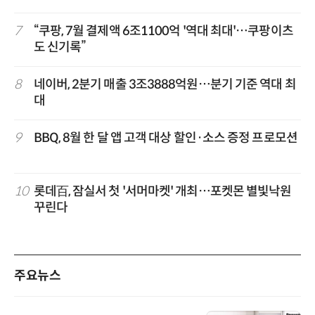
7
“쿠팡, 7월 결제액 6조1100억 '역대 최대'…쿠팡이츠
도 신기록”
8
네이버, 2분기 매출 3조3888억원…분기 기준 역대 최
대
9
BBQ, 8월 한 달 앱 고객 대상 할인·소스 증정 프로모션
10
롯데百, 잠실서 첫 '서머마켓' 개최…포켓몬 별빛낙원
꾸린다
주요뉴스