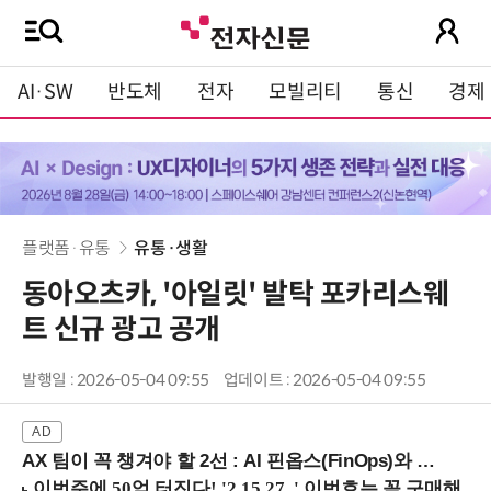
AI·SW
반도체
전자
모빌리티
통신
경제
플랫폼·유통
유통·생활
동아오츠카, '아일릿' 발탁 포카리스웨
트 신규 광고 공개
발행일 : 2026-05-04 09:55
업데이트 : 2026-05-04 09:55
AX 팀이 꼭 챙겨야 할 2선 : AI 핀옵스(FinOps)와 토큰 거버넌스 (8/21 잠실역)