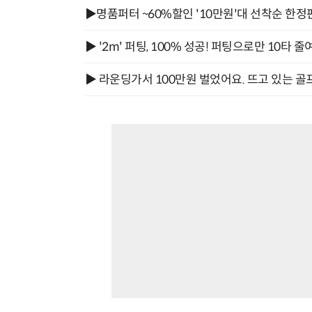
▶명품퍼터 ~60%할인 '10만원'대 선착순 한정
▶ '2m' 퍼팅, 100% 성공! 퍼팅으로만 10타 줄
▶ 라운딩가서 100만원 벌었어요. 뜨고 있는 골