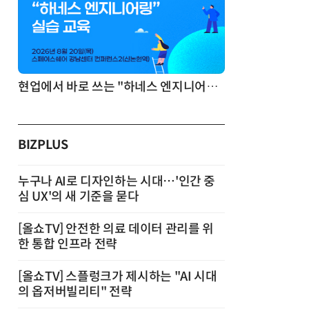
기반 정리·리서치·보고 자동화
현업에서 바로 쓰는 "하네스 엔지니어링" 실습 교육
BIZPLUS
누구나 AI로 디자인하는 시대…'인간 중
심 UX'의 새 기준을 묻다
[올쇼TV] 안전한 의료 데이터 관리를 위
한 통합 인프라 전략
[올쇼TV] 스플렁크가 제시하는 "AI 시대
의 옵저버빌리티" 전략