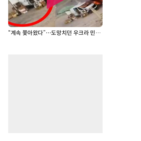
“계속 쫓아왔다”…도망치던 우크라 민간인 공격한 러 자폭 드론