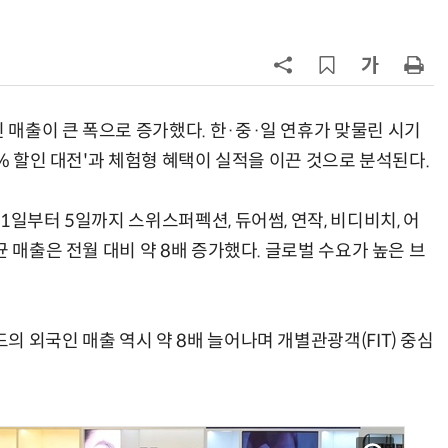
7
쿠팡Inc, 상반기 영업적자 1.2조 육
박…2년치 이익 넘어서
8
CJ대한통운, 이마트24 택배 다시 맡
는다
매출이 큰 폭으로 증가했다. 한·중·일 연휴가 맞물린 시기
0% 할인 대전'과 체험형 혜택이 실적을 이끈 것으로 분석된다.
9
세븐일레븐, 해외 지역 명물 라면 판
매 300만개 돌파
1일부터 5일까지 스위스퍼펙션, 듀어썸, 연작, 비디비치, 어
10
“쿠팡 7월 추정 결제액 10.9% 감소
 매출은 전월 대비 약 8배 증가했다. 글로벌 수요가 높은 브
 외국인 매출 역시 약 8배 늘어나며 개별관광객(FIT) 중심