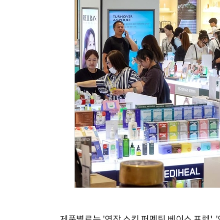
제품별로는 '연작 스킨 퍼펙팅 베이스 프렙', 