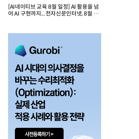
[AI네이티브 교육 8월 일정] AI 활용을 넘
어 AI 구현까지...전자신문인터넷, 8월 실
전 교육·워크숍 개최 발행일 : 2026-07-
23 10:46