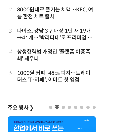
빚나
2
8000원대로 즐기는 치맥…KFC, 여
7
쿠팡Inc,
름 한정 세트 출시
박…2년
3
다이소, 강남 3구 매장 1년 새 19개
8
CJ대한통
→41개…'박리다매'로 프리미엄 상
는다
권 정조준
4
상생협력법 개정안 '플랫폼 이중족
9
세븐일레븐
쇄' 채우나
매 300
”
5
1000원 커피·45㎝ 피자…트레이
10
“쿠팡 7월
더스 'T-카페', 이마트 첫 입점
주요 행사
❯