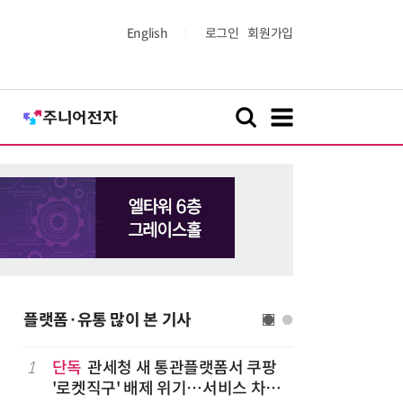
English
로그인
회원가입
플랫폼·유통 많이 본 기사
나
1
단독
관세청 새 통관플랫폼서 쿠팡
6
“찰떡같이
'로켓직구' 배제 위기…서비스 차질
나-o' 