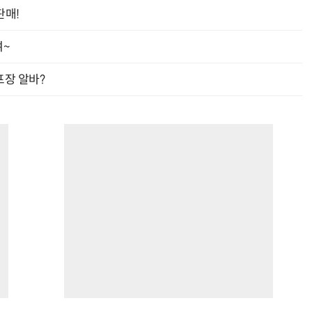
판매!
여~
프장 알바?