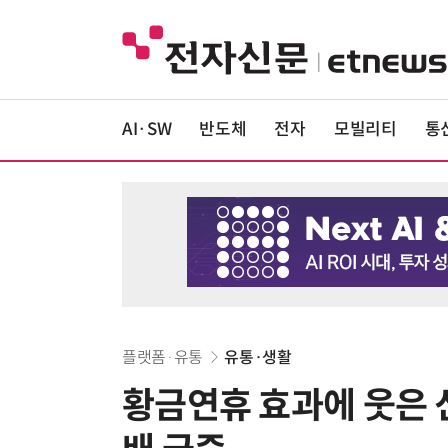
AI·SW
반도체
전자
모빌리티
통
플랫폼·유통
유통·생활
황금연휴 효과에 웃은