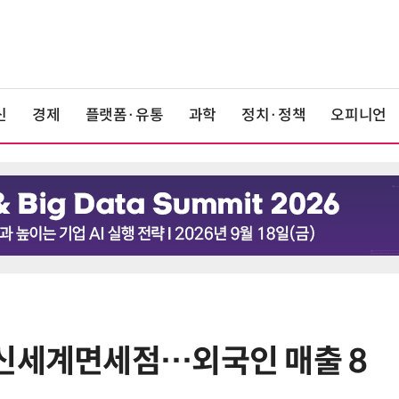
신
경제
플랫폼·유통
과학
정치·정책
오피니언
 신세계면세점…외국인 매출 8
6
“찰떡같이 알아듣네”…카카오, '카
나-o' 음성 생성 기술 고도화