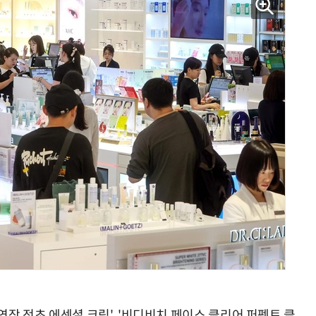
양자컴퓨팅 비즈니스·기술 입문 1-Day 워크샵 - 큐비트·양자 알고리듬·Qiskit 실습으로 이해하는 차세대
업무 자동화 위한 AI ‘세컨드 브레인’ 만들기 1-day 워크숍 - LLM Wiki 
'연작 전초 에센셜 크림', '비디비치 페이스 클리어 퍼펙트 클