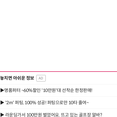
놓치면 아쉬운 정보
AD
▶명품퍼터 ~60%할인 '10만원'대 선착순 한정판매!
▶ '2m' 퍼팅, 100% 성공! 퍼팅으로만 10타 줄여~
▶ 라운딩가서 100만원 벌었어요. 뜨고 있는 골프장 알바?