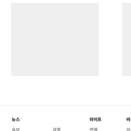
뉴스
라이프
비
속보
과학
연예
이