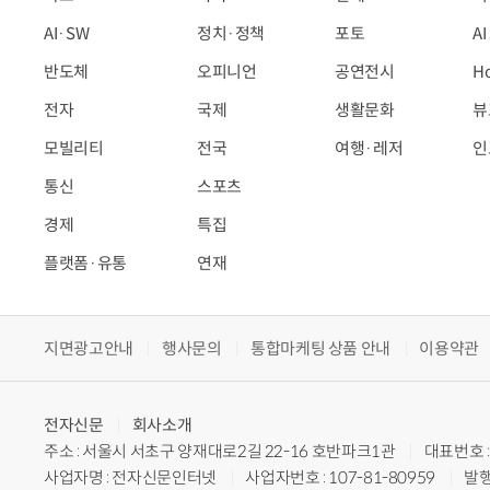
AI·SW
정치·정책
포토
A
반도체
오피니언
공연전시
H
전자
국제
생활문화
뷰
모빌리티
전국
여행·레저
인
통신
스포츠
경제
특집
플랫폼·유통
연재
지면광고안내
행사문의
통합마케팅 상품 안내
이용약관
전자신문
회사소개
주소 : 서울시 서초구 양재대로2길 22-16 호반파크1관
대표번호 : 
사업자명 : 전자신문인터넷
사업자번호 : 107-81-80959
발행