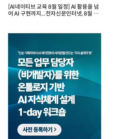
[AI네이티브 교육 8월 일정] AI 활용을 넘
어 AI 구현까지...전자신문인터넷, 8월 실
전 교육·워크숍 개최 발행일 : 2026-07-
23 10:46