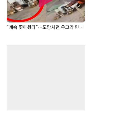
“계속 쫓아왔다”…도망치던 우크라 민간인 공격한 러 자폭 드론