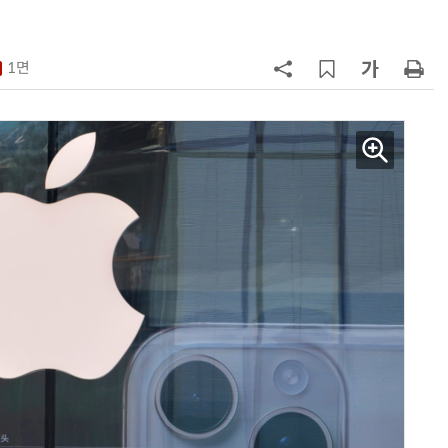
7
[테크데이, 빛으로 通한다]<2>오이
솔루션, 광 통신 솔루션 수직 계열
1면
화…'실리콘 포토닉스·CPO 집중 
략'
8
AMD, 데이터센터 매출 2배 급증…2
분기 사상 최대 매출
9
[사설] 차세대 전력반도체 R&D, 참
여 대기업 파격 혜택 줘라
10
소프트피브이·성균관대, 실내용 3
원 구형 태양전지 IEC 국제표준 개
과제 공식 승인