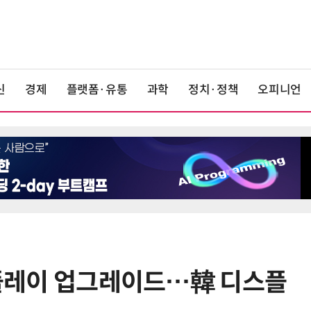
신
경제
플랫폼·유통
과학
정치·정책
오피니언
디스플레이 업그레이드…韓 디스플
6
檢, LG화학·한화솔루션 등 7개사 압
수수색…담합 의혹