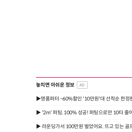
놓치면 아쉬운 정보
AD
▶명품퍼터 ~60%할인 '10만원'대 선착순 한정
▶ '2m' 퍼팅, 100% 성공! 퍼팅으로만 10타 줄
▶ 라운딩가서 100만원 벌었어요. 뜨고 있는 골