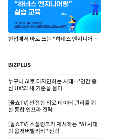
기반 정리·리서치·보고 자동화
현업에서 바로 쓰는 "하네스 엔지니어링" 실습 교육
BIZPLUS
누구나 AI로 디자인하는 시대…'인간 중
심 UX'의 새 기준을 묻다
[올쇼TV] 안전한 의료 데이터 관리를 위
한 통합 인프라 전략
[올쇼TV] 스플렁크가 제시하는 "AI 시대
의 옵저버빌리티" 전략