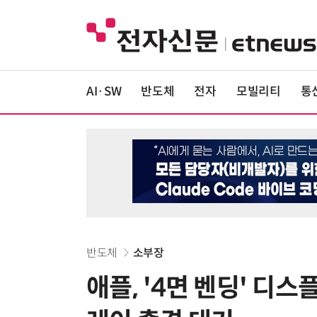
AI·SW
반도체
전자
모빌리티
통
반도체
소부장
애플, '4면 벤딩' 