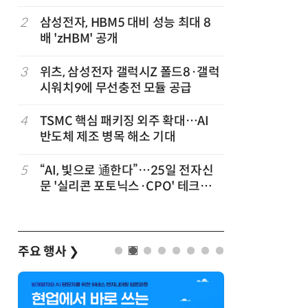
2
삼성전자, HBM5 대비 성능 최대 8
7
[테크데이
배 'zHBM' 공개
솔루션, 
공
화…'실리
략'
3
위츠, 삼성전자 갤럭시Z 폴드8·갤럭
8
AMD, 
시워치9에 무선충전 모듈 공급
분기 사상
4
TSMC 핵심 패키징 외주 확대…AI
9
[사설] 
반도체 제조 병목 해소 기대
여 대기업
차
5
“AI, 빛으로 通한다”…25일 전자신
10
소프트피브
발
문 '실리콘 포토닉스·CPO' 테크데
원 구형 
이 개최
과제 공식
주요 행사
❯