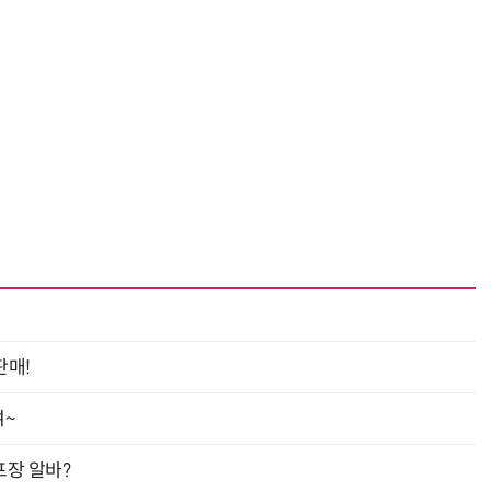
판매!
여~
프장 알바?