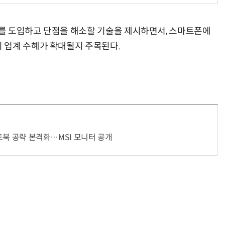
를 도입하고 단점을 해소할 기술을 제시하면서, 스마트폰에
 업계 수혜가 확대될지 주목된다.
거미줄 쏘고 자동 회수까지…현실판 스파이더맨 웹 슈터
70년 만에 돌아온 시베리아호랑이…카자흐스탄 야생에 풀렸다
노트북 공략 본격화…MSI 모니터 공개