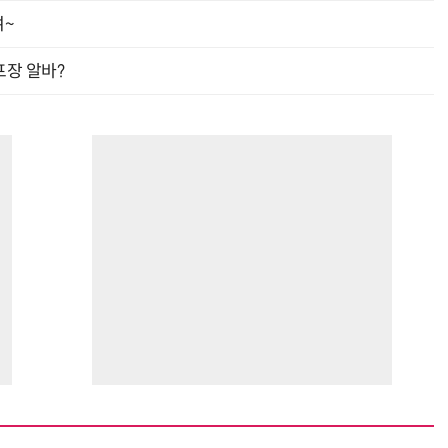
여~
프장 알바?