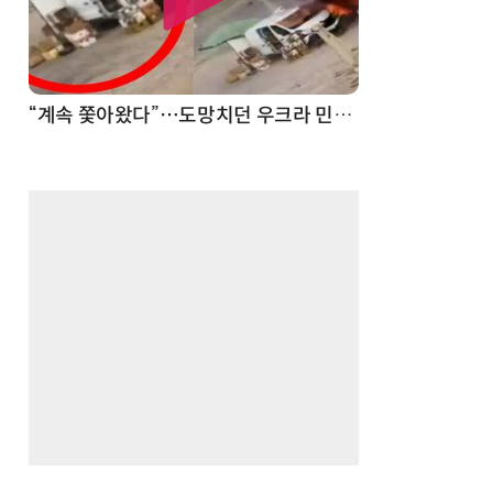
“계속 쫓아왔다”…도망치던 우크라 민간인 공격한 러 자폭 드론