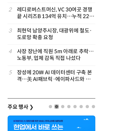
'2030년 6월 양산' 목표
2
레디로버스트머신, VC 30여곳 경쟁
7
전남광주시
끝 시리즈B 134억 유치…누적 229
긴급 점
억
3
최현덕 남양주시장, 대광위에 철도·
8
KIST,
도로망 확충 요청
빛 신호 한
칩' 구현
4
사장 장난에 직원 5m 아래로 추락…
9
[르포]아
노동부, 업체 감독 직접 나섰다
경 다루며
제공 '주
5
장성에 20㎿ AI 데이터센터 구축 본
10
태풍 소멸
격…美 AI패브릭·에이파사드와 업
급 폭염'
무협약
주요 행사
❯