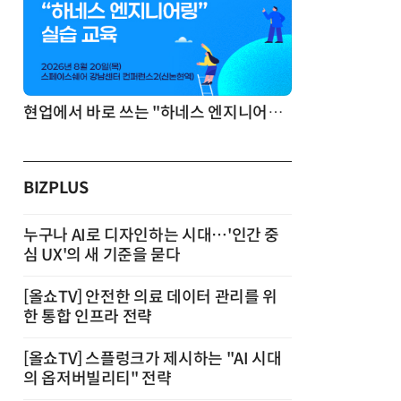
기반 정리·리서치·보고 자동화
현업에서 바로 쓰는 "하네스 엔지니어링" 실습 교육
BIZPLUS
누구나 AI로 디자인하는 시대…'인간 중
심 UX'의 새 기준을 묻다
[올쇼TV] 안전한 의료 데이터 관리를 위
한 통합 인프라 전략
[올쇼TV] 스플렁크가 제시하는 "AI 시대
의 옵저버빌리티" 전략