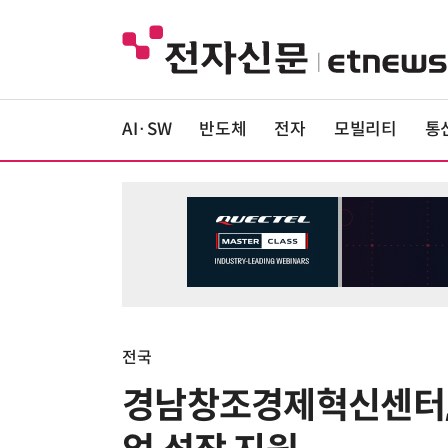
AI·SW
반도체
전자
모빌리티
통
전국
경남창조경제혁신센터, 