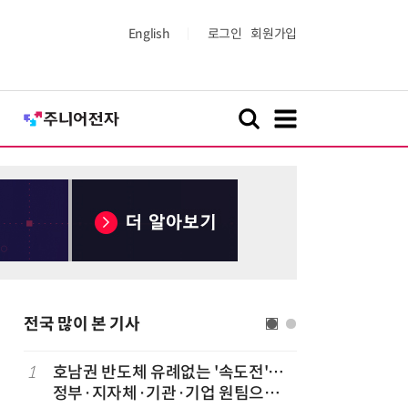
English
로그인
회원가입
전국 많이 본 기사
1
호남권 반도체 유례없는 '속도전'…
6
전남광주
정부·지자체·기관·기업 원팀으로
·조직 재