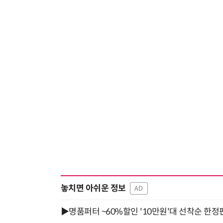
놓치면 아쉬운 정보
AD
▶명품퍼터 ~60%할인 '10만원'대 선착순 한정