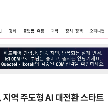
신
경제
플랫폼·유통
과학
정치·정책
오피니언
지역 주도형 AI 대전환 스타트
6
전남광주 공공기관 통합…근무배치
·조직 재편 등 '첩첩산중'