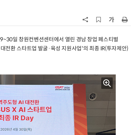
7
전남광주시, '반도체 클러스터 지정'
긴급 점검회의…전방위 총력전
8
KIST, 기존 반도체 공정으로 전기·
빛 신호 한 번에 읽는 '광반도체 BCI
9~30일 창원컨벤션센터에서 열린 경남 창업 페스티벌
칩' 구현
AI) 대전환 스타트업 발굴·육성 지원사업'의 최종 IR(투자제안)
9
[르포]아이들이 직접 첨단 전자현미
경 다루며 과학원리 체득...과학체험
제공 '주니어닥터' 현장
10
태풍 소멸 뒤 더 뜨거워진다…'재난
급 폭염' 장기화