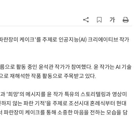
7
[뉴스줌인] 쿠팡Inc, 2분기 '어닝쇼
크'…“내년 중순께 유출 사고 전 수
회복”
8
“쿠팡, 7월 결제액 6조1100억 '역대
최대'…쿠팡이츠도 신기록”
파란장미 케이크'를 주제로 인공지능(AI) 크리에이티브 작가
9
네이버, 2분기 매출 3조3888억원
분기 기준 역대 최대
이름으로 활동 중인 윤석관 작가가 참여했다. 윤 작가는 AI 기술
10
롯데百, 잠실서 첫 '서머마켓' 개최
으로 재해석한 작품 활동으로 주목받고 있다.
포켓몬 별빛낙원 꾸린다
'과 '희망'의 메시지를 윤 작가 특유의 스토리텔링과 영상미
변하지 않는 파란 기적'을 주제로 조선시대 혼례식부터 현대
 파란장미 케이크를 통해 소중한 마음을 전하는 모습을 담