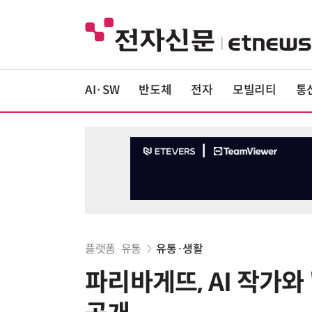
AI·SW
반도체
전자
모빌리티
통
플랫폼·유통
유통·생활
파리바게뜨, AI 작가와