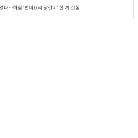
 없다…하림 '별미요리 닭갈비' 한 끼 실험
“계속 쫓아왔다”…도망치던 우크라 민간인 공격한 러 자폭 