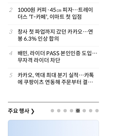
2
1000원 커피·45㎝ 피자…트레이
7
[뉴스줌인]
준
더스 'T-카페', 이마트 첫 입점
크'…“내
회복”
3
창사 첫 파업까지 갔던 카카오…연
8
“쿠팡, 7
봉 6.3% 인상 합의
최대'…
…
4
배민, 라이더 PASS 본인인증 도입…
9
네이버, 
무자격 라이더 차단
분기 기준
…
5
카카오, 역대 최대 분기 실적…카톡
10
롯데百, 
에 쿠팡이츠 연동해 주문부터 결제까
포켓몬 
지
주요 행사
❯