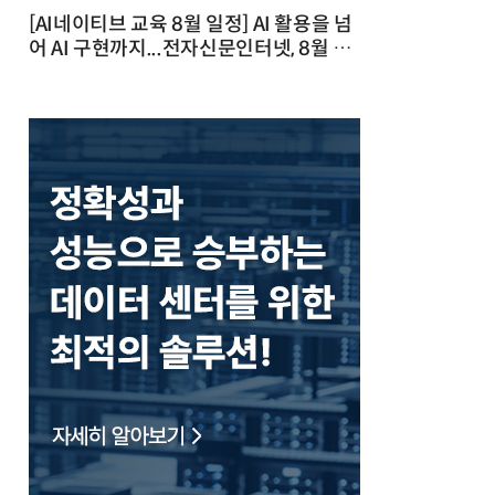
[AI네이티브 교육 8월 일정] AI 활용을 넘
어 AI 구현까지...전자신문인터넷, 8월 실
전 교육·워크숍 개최 발행일 : 2026-07-
23 10:46