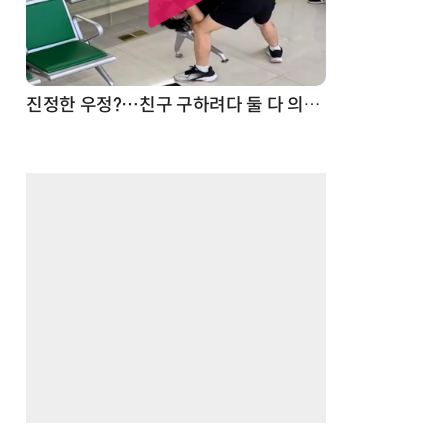
드론
진정한 우정?…친구 구하려다 둘 다 의자 틈에 목이 낀 순간