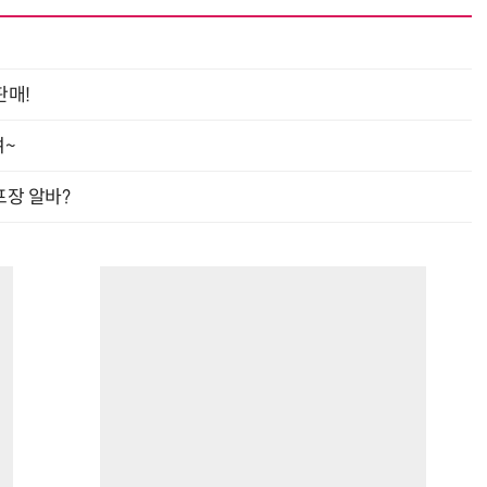
판매!
여~
프장 알바?