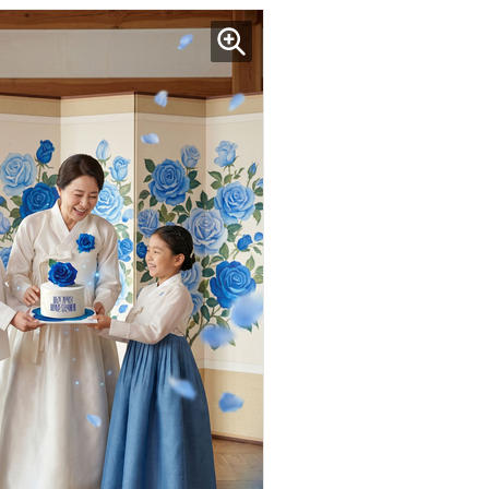
현업에서 바로 쓰는 "하네스 엔지니어링" 실습 교육
모든 업무 담당자(비개발자)를 위한 온톨로지 기반 AI 지식체계 설계 1-day 워크숍