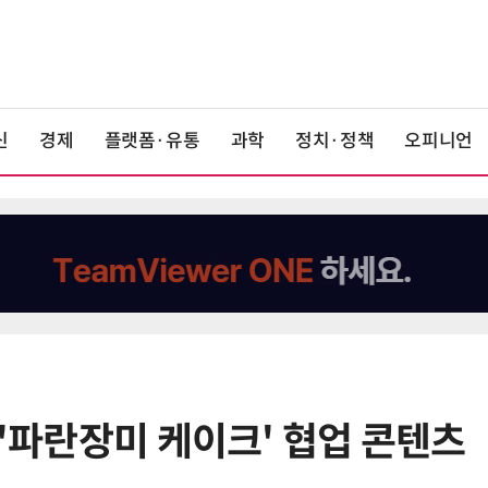
신
경제
플랫폼·유통
과학
정치·정책
오피니언
 '파란장미 케이크' 협업 콘텐츠
6
쿠팡Inc, 상반기 영업적자 1.2조 육
박…2년치 이익 넘어서