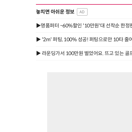
놓치면 아쉬운 정보
AD
▶명품퍼터 ~60%할인 '10만원'대 선착순 한정
▶ '2m' 퍼팅, 100% 성공! 퍼팅으로만 10타 줄
▶ 라운딩가서 100만원 벌었어요. 뜨고 있는 골