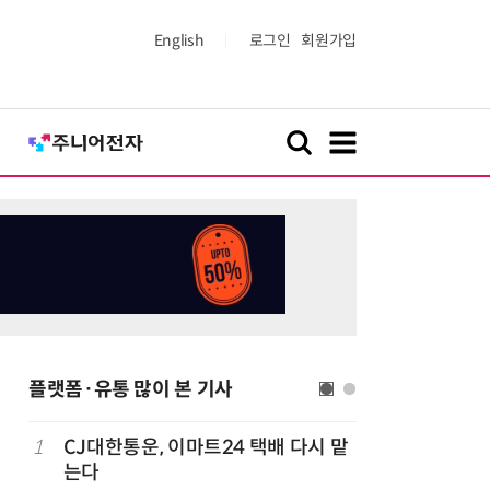
English
로그인
회원가입
플랫폼·유통 많이 본 기사
1
CJ대한통운, 이마트24 택배 다시 맡
6
쿠팡Inc,
는다
박…2년