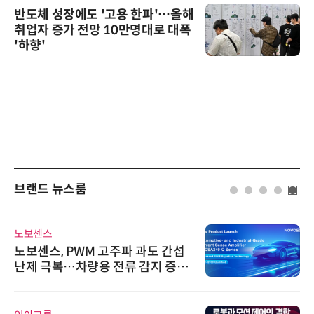
반도체 성장에도 '고용 한파'…올해
취업자 증가 전망 10만명대로 대폭
'하향'
브랜드 뉴스룸
노보센스
노보센스, PWM 고주파 과도 간섭
난제 극복…차량용 전류 감지 증폭
기