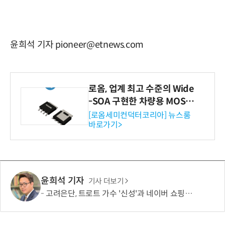
윤희석 기자 pioneer@etnews.com
로옴, 업계 최고 수준의 Wide
-SOA 구현한 차량용 MOSF
ET 개발
[로옴세미컨덕터코리아] 뉴스룸
바로가기>
윤희석 기자
기사 더보기
고려은단, 트로트 가수 '신성'과 네이버 쇼핑라이브 켠다