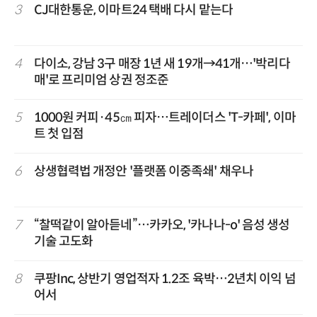
3
CJ대한통운, 이마트24 택배 다시 맡는다
4
다이소, 강남 3구 매장 1년 새 19개→41개…'박리다
매'로 프리미엄 상권 정조준
5
1000원 커피·45㎝ 피자…트레이더스 'T-카페', 이마
트 첫 입점
6
상생협력법 개정안 '플랫폼 이중족쇄' 채우나
7
“찰떡같이 알아듣네”…카카오, '카나나-o' 음성 생성
기술 고도화
8
쿠팡Inc, 상반기 영업적자 1.2조 육박…2년치 이익 넘
어서