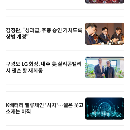
김정관, “성과급, 주총 승인 거치도록
상법 개정”
구광모 LG 회장, 내주 美 실리콘밸리
서 젠슨 황 재회동
K배터리 밸류체인 '시차'…셀은 웃고
소재는 아직