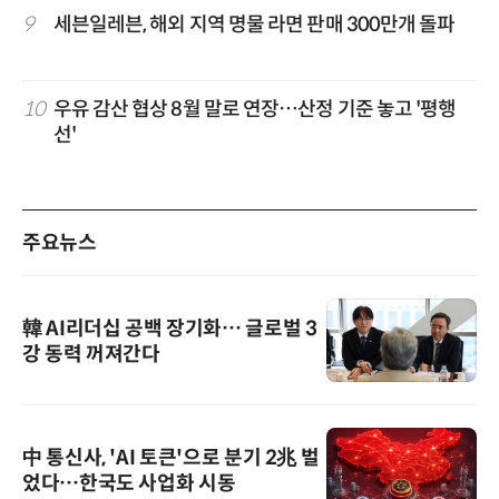
9
세븐일레븐, 해외 지역 명물 라면 판매 300만개 돌파
10
우유 감산 협상 8월 말로 연장…산정 기준 놓고 '평행
선'
주요뉴스
韓 AI리더십 공백 장기화… 글로벌 3
강 동력 꺼져간다
中 통신사, 'AI 토큰'으로 분기 2兆 벌
었다…한국도 사업화 시동