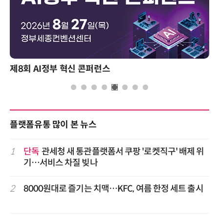
제8회 AI정부 혁신 콘퍼런스
플랫폼유통 많이 본 뉴스
1
단독
관세청 새 통관플랫폼서 쿠팡 '로켓직구' 배제 위
기…서비스 차질 빚나
2
8000원대로 즐기는 치맥…KFC, 여름 한정 세트 출시