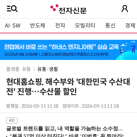
AI·SW
반도체
전자
모빌리티
통신
경제
플랫폼·유통
유통·생활
현대홈쇼핑, 해수부와 '대한민국 수산대
전' 진행…수산물 할인
발행일 : 2026-05-11 11:18
업데이트 : 2026-05-11 11:18
글로벌 트렌드를 읽고, 내 역할을 가늠하는 소수정예 실습 워크숍 (8/28 신논현역)