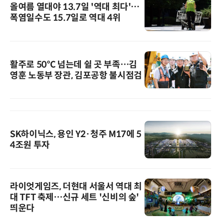
올여름 열대야 13.7일 '역대 최다'…
폭염일수도 15.7일로 역대 4위
활주로 50℃ 넘는데 쉴 곳 부족…김
영훈 노동부 장관, 김포공항 불시점검
SK하이닉스, 용인 Y2·청주 M17에 5
4조원 투자
라이엇게임즈, 더현대 서울서 역대 최
대 TFT 축제…신규 세트 '신비의 숲'
띄운다