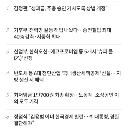
1
김정관, “성과급, 주총 승인 거치도록 상법 개정”
2
기후부, 전력망 갈등 해법 내놨다…송전철탑 최대
40% 감축·지중화 확대
3
산업부, 한화오션·에코프로비엠 등 5개사 '슈퍼 을
(乙)' 선정
4
반도체 등 6대 첨단산업 '국내생산세액공제' 신설… 지
방 생산 시 혜택
5
최저임금 1만700원 최종 확정…노동계·소상공인 이
의 모두 기각
6
정점식 “김용범 이미 한국경제 빌런…李 대통령, 경질
결단해야”