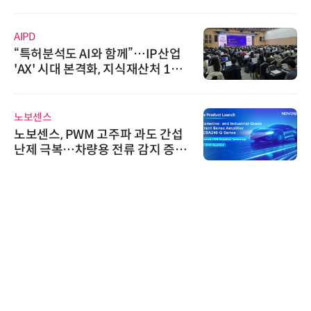
AIPD
“특허분석도 AI와 함께”…IP산업
'AX' 시대 본격화, 지식재산처 1호
AI IP데이터분석사 탄생
노보센스
노보센스, PWM 고주파 과도 간섭
난제 극복…차량용 전류 감지 증폭
기