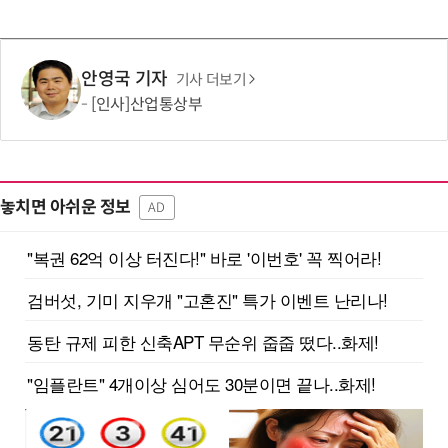
안영국 기자
기사 더보기
[인사]산업통상부
놓치면 아쉬운 정보
AD