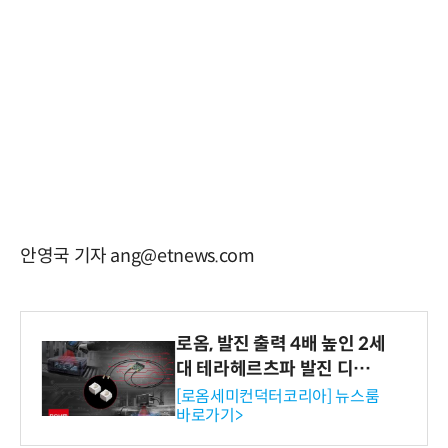
안영국 기자 ang@etnews.com
로옴, 발진 출력 4배 높인 2세
대 테라헤르츠파 발진 디바이
스 개발
[로옴세미컨덕터코리아] 뉴스룸
바로가기>