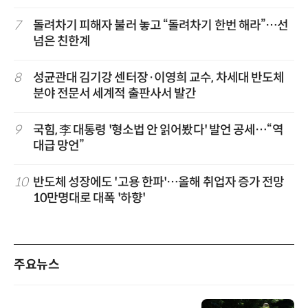
7
돌려차기 피해자 불러 놓고 “돌려차기 한번 해라”…선
넘은 친한계
8
성균관대 김기강 센터장·이영희 교수, 차세대 반도체
분야 전문서 세계적 출판사서 발간
9
국힘, 李 대통령 '형소법 안 읽어봤다' 발언 공세…“역
대급 망언”
10
반도체 성장에도 '고용 한파'…올해 취업자 증가 전망
10만명대로 대폭 '하향'
주요뉴스