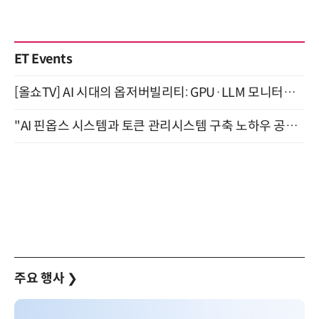
ET Events
[올쇼TV] AI 시대의 옵저버빌리티: GPU·LLM 모니터링부터 AI 기반 장애 대응까지 (8/11 생방송)
"AI 핀옵스 시스템과 토큰 관리시스템 구축 노하우 공개" 잠실 한국광고문화회관 2층 대회의실 (8/21)
주요 행사
❯