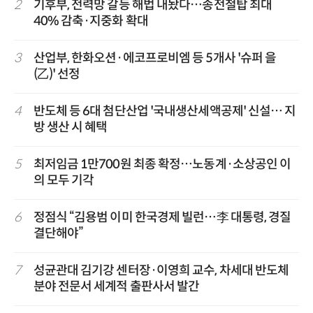
2
기후부, 전력망 갈등 해법 내놨다…송전철탑 최대
40% 감축·지중화 확대
3
산업부, 한화오션·에코프로비엠 등 5개사 '슈퍼 을
(乙)' 선정
4
반도체 등 6대 첨단산업 '국내생산세액공제' 신설… 지
방 생산 시 혜택
5
최저임금 1만700원 최종 확정…노동계·소상공인 이
의 모두 기각
6
정점식 “김용범 이미 한국경제 빌런…李 대통령, 경질
결단해야”
7
성균관대 김기강 센터장·이영희 교수, 차세대 반도체
분야 전문서 세계적 출판사서 발간