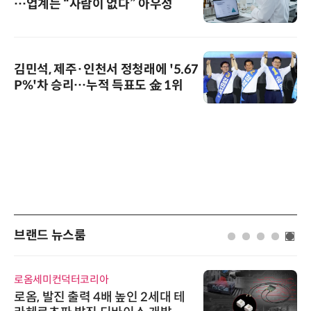
…업계는 “사람이 없다” 아우성
김민석, 제주·인천서 정청래에 '5.67
P%'차 승리…누적 득표도 金 1위
브랜드 뉴스룸
컨덕터코리아
AIPD
진 출력 4배 높인 2세대 테
“특허분석도