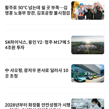
활주로 50℃ 넘는데 쉴 곳 부족…김
영훈 노동부 장관, 김포공항 불시점검
SK하이닉스, 용인 Y2·청주 M17에 5
4조원 투자
中 샤오펑, 광저우 본사로 딜러사 10
곳 초청
2028년부터 화장품 안전성평가 시행