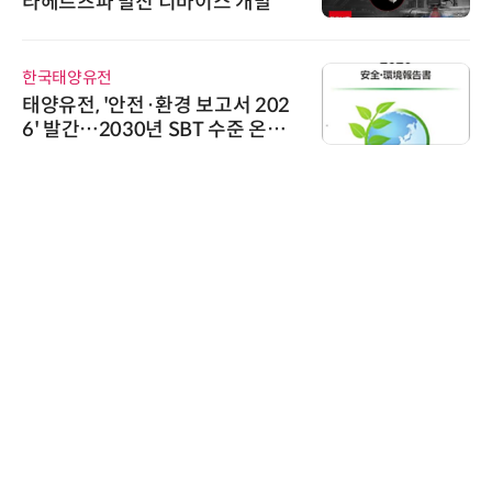
파 발진 디바이스 개발
'AX' 시대
AI IP데
유전
시큐어링크
 '안전·환경 보고서 202
시큐어링크
…2030년 SBT 수준 온실
흥원 AI 초
축 추진
정
에이블스토어
시놀로지, 
상 보안 카
트너십 체