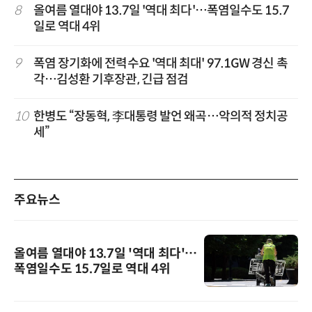
8
올여름 열대야 13.7일 '역대 최다'…폭염일수도 15.7
일로 역대 4위
9
폭염 장기화에 전력수요 '역대 최대' 97.1GW 경신 촉
각…김성환 기후장관, 긴급 점검
10
한병도 “장동혁, 李대통령 발언 왜곡…악의적 정치공
세”
주요뉴스
올여름 열대야 13.7일 '역대 최다'…
폭염일수도 15.7일로 역대 4위