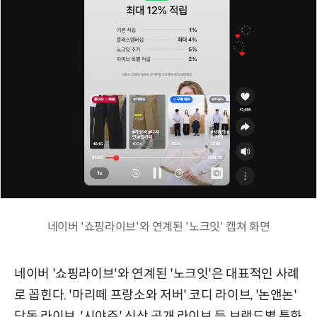
네이버 '쇼핑라이브'와 연계된 '노크잇' 캡쳐 화면
네이버 '쇼핑라이브'와 연계된 '노크잇'은 대표적인 사례
로 꼽힌다. '마리떼 프랑소와 저버' 코디 라이브, '논앤논'
단독 라이브, '시야쥬' 신상 공개 라이브 등 브랜드별 특화