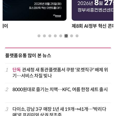
제8회 AI정부 혁신 콘퍼런스
플랫폼유통 많이 본 뉴스
1
단독
관세청 새 통관플랫폼서 쿠팡 '로켓직구' 배제 위
기…서비스 차질 빚나
2
8000원대로 즐기는 치맥…KFC, 여름 한정 세트 출시
3
다이소, 강남 3구 매장 1년 새 19개→41개…'박리다
매'로 프리미엄 상권 정조준