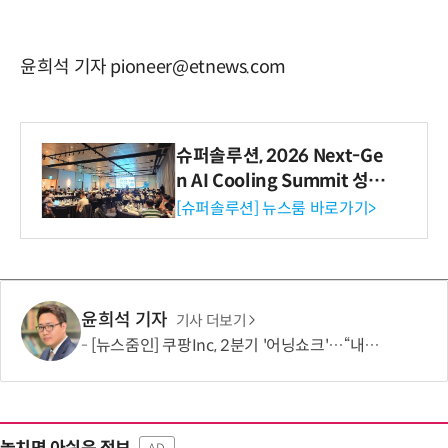
윤희석 기자 pioneer@etnews.com
슈퍼솔루션, 2026 Next-Ge
n AI Cooling Summit 성황
리 성료
[슈퍼솔루션] 뉴스룸 바로가기>
윤희석 기자
기사 더보기
[뉴스줌인] 쿠팡Inc, 2분기 '어닝쇼크'…“내년 중순께 유출 사고 전 수준 회복”