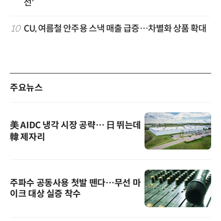
선'
10
CU, 여름철 안주용 스낵 매출 급증…차별화 상품 확대
주요뉴스
美 AIDC 냉각 시장 공략… 日 뛰는데
韓 제자리
주파수 공동사용 첫발 뗀다…무선 마
이크 대상 실증 착수