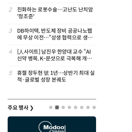
칩' 구현
2
진화하는 로봇수술…고난도 난치암
7
[K-과학
'정조준'
·바이오 
“내년 2
3
DB하이텍, 반도체 장비 공공나노팹
8
다누리, 
에 무상 이전…“상생 협력으로 생태
후 포착
계 고도화”
4
[人사이트] 남진우 한양대 교수 “AI
9
[르포]아
신약 병목, K-문샷으로 극복해 개발
경 다루며
속도 10배 향상”
제공 '주
5
휴젤 장두현 號 1년…상반기 최대 실
10
AI 반도
적·글로벌 성장 본궤도
응...KAI
발
주요 행사
❯