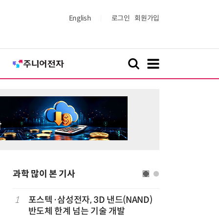
English
로그인
회원가입
과학 많이 본 기사
1
포스텍·삼성전자, 3D 낸드(NAND)
6
KIST,
반도체 한계 넘는 기술 개발
빛 신호 한