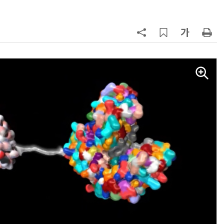
칩' 구현
7
[K-과학인재 고등학생 캠프] 반도체
·바이오 실험에 더위도 잊었다…
“내년 2기로 이어집니다”
8
다누리, 스페이스X 팰컨9 달 충돌 전
후 포착
9
[르포]아이들이 직접 첨단 전자현미
경 다루며 과학원리 체득...과학체험
제공 '주니어닥터' 현장
10
AI 반도체가 데이터 변화 맞춰 반
응...KAIST, '카멜레온 AI 반도체' 개
발