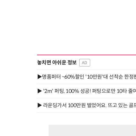
놓치면 아쉬운 정보
AD
▶명품퍼터 ~60%할인 '10만원'대 선착순 한정
▶ '2m' 퍼팅, 100% 성공! 퍼팅으로만 10타 줄
▶ 라운딩가서 100만원 벌었어요. 뜨고 있는 골