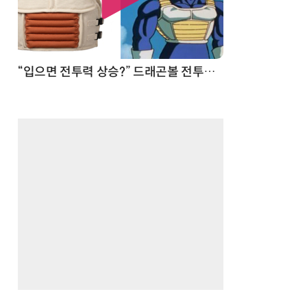
 순간
“입으면 전투력 상승?” 드래곤볼 전투복 닮은 중량조끼