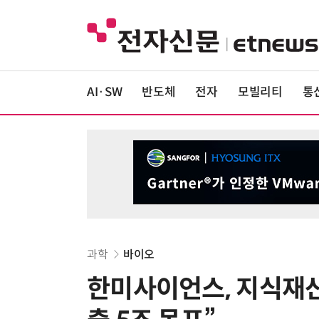
AI·SW
반도체
전자
모빌리티
통
과학
바이오
한미사이언스, 지식재산