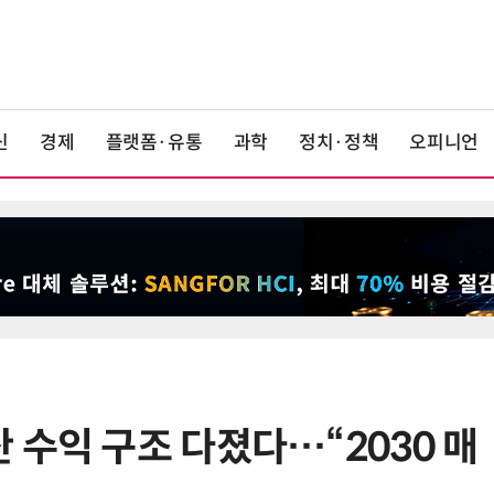
신
경제
플랫폼·유통
과학
정치·정책
오피니언
 수익 구조 다졌다…“2030 매
6
KIST, 기존 반도체 공정으로 전기·
빛 신호 한 번에 읽는 '광반도체 BCI