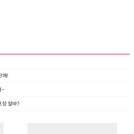
“계속 쫓아왔다”…도망치던 우크라 민간인 공격한 러 자폭 드론
진정한 우정?…친구 구하려다 둘 다 의자 틈에 목이 낀
판매!
여~
프장 알바?