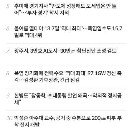
5
추미애 경기지사 “반도체 성장해도 도세입은 안 늘
어”…'부자 경기' 착시 지적
6
올여름 열대야 13.7일 '역대 최다'…폭염일수도 15.7
일로 역대 4위
7
광주시, 3만호 AI도시·30만㎡ 첨단산단 조성 검토
8
폭염 장기화에 전력수요 '역대 최대' 97.1GW 경신 촉
각…김성환 기후장관, 긴급 점검
9
한병도 “장동혁, 李대통령 발언 왜곡…악의적 정치공
세”
10
박성준 아주대 교수, 공기 중 수분으로 200㎛ 피부 부
착 전지 개발