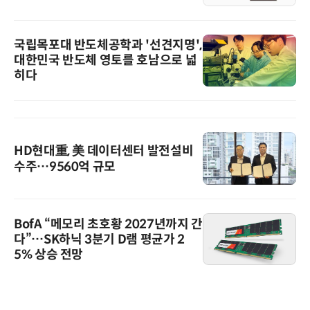
국립목포대 반도체공학과 '선견지명',
대한민국 반도체 영토를 호남으로 넓
히다
HD현대重, 美 데이터센터 발전설비
수주…9560억 규모
BofA “메모리 초호황 2027년까지 간
다”…SK하닉 3분기 D램 평균가 2
5% 상승 전망