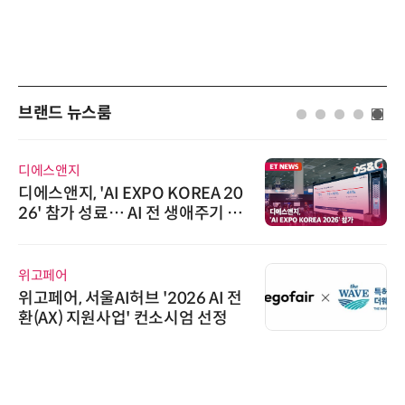
브랜드 뉴스룸
디에스앤지
디에스앤지, 'AI EXPO KOREA 20
26' 참가 성료… AI 전 생애주기 아
우르는 통합 솔루션 선봬
위고페어
위고페어, 서울AI허브 '2026 AI 전
환(AX) 지원사업' 컨소시엄 선정