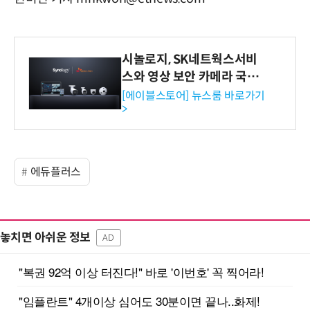
시놀로지, SK네트웍스서비
스와 영상 보안 카메라 국내
독점 판매 파트너십 체결
[에이블스토어] 뉴스룸 바로가기
>
에듀플러스
놓치면 아쉬운 정보
AD