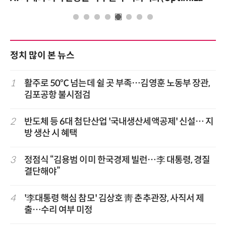
정치 많이 본 뉴스
1
활주로 50℃ 넘는데 쉴 곳 부족…김영훈 노동부 장관,
김포공항 불시점검
2
반도체 등 6대 첨단산업 '국내생산세액공제' 신설… 지
방 생산 시 혜택
3
정점식 “김용범 이미 한국경제 빌런…李 대통령, 경질
결단해야”
4
'李대통령 핵심 참모' 김상호 靑 춘추관장, 사직서 제
출…수리 여부 미정