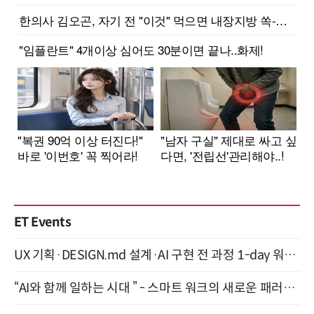
ET Events
UX 기획·DESIGN.md 설계·AI 구현 전 과정 1-day 워크숍 with Claude Code·Codex 9월 15일 개최
“AI와 함께 일하는 시대 ” - 스마트 워크의 새로운 패러다임 (9/11)