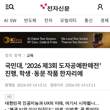
AI·SW
반도체
전자
모빌리티
통신
경제
정치·정책
교육
국민대, '2026 제3회 도자공예판매전'
진행, 학생·동문 작품 한자리에
발행일 : 2026-05-14 13:11
업데이트 : 2026-05-14 13:11
대한민국 인공지능과 UX의 미래, 여기서 시작됩니다! (9/2 강남역)