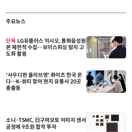
주요뉴스
단독
LG유플러스 익시오, 통화음성원
본 제한적 수집…보이스피싱 탐지 고
도화 활용
'사우디판 올리브영' 화이츠 한국 온
다…K-뷰티 찾아 현지 유통사 20곳
총출동
소니·TSMC, 日구마모토 이미지 센서
공정에 9조원 합작 투자