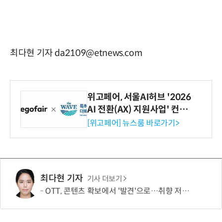
최다현 기자 da2109@etnews.com
위고페어, 서울AI허브 '2026
AI 전환(AX) 지원사업' 컨소
시엄 선정
[위고페어] 뉴스룸 바로가기>
최다현 기자
기사 더보기
OTT, 콘텐츠 확보에서 '발견'으로…취향 저격이 이탈 막는다