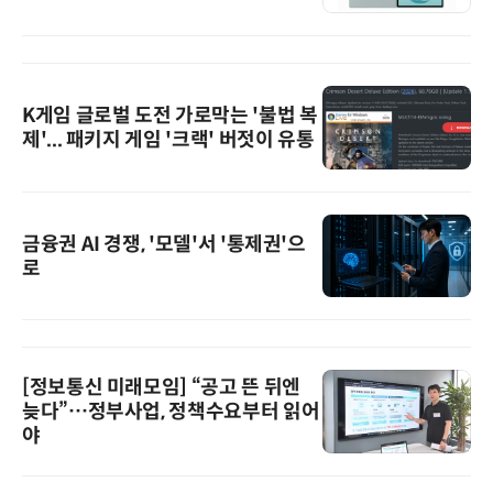
K게임 글로벌 도전 가로막는 '불법 복
제'... 패키지 게임 '크랙' 버젓이 유통
금융권 AI 경쟁, '모델'서 '통제권'으
로
[정보통신 미래모임] “공고 뜬 뒤엔
늦다”…정부사업, 정책수요부터 읽어
야