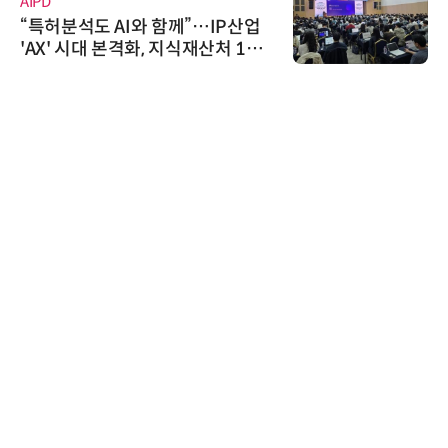
에이블스토어
”…IP산업
시놀로지, SK네트웍스서
식재산처 1호
상 보안 카메라 국내 독점
생
트너십 체결
다래전략사업화센터
다래전략사업화센터, 'BIO
026'서 글로벌 빅파마와
스 미팅 지원…K-바이오 
교두보 확보