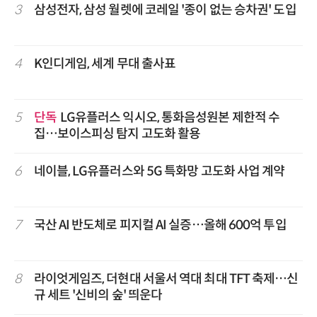
3
삼성전자, 삼성 월렛에 코레일 '종이 없는 승차권' 도입
4
K인디게임, 세계 무대 출사표
5
단독
LG유플러스 익시오, 통화음성원본 제한적 수
집…보이스피싱 탐지 고도화 활용
6
네이블, LG유플러스와 5G 특화망 고도화 사업 계약
7
국산 AI 반도체로 피지컬 AI 실증…올해 600억 투입
8
라이엇게임즈, 더현대 서울서 역대 최대 TFT 축제…신
규 세트 '신비의 숲' 띄운다