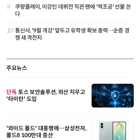
9
쿠팡플레이, 이강인 데뷔전 직관 팬에 '역조공' 선물 쏜
다
10
통신사, '9월 개강' 앞두고 유학생 확보 총력…순증 경
쟁 새 격전지
주요뉴스
단독
토스 보안솔루션, 외산 지우고
'타이탄' 도입
'와이드 폴드' 대흥행에…삼성전자,
폴드8 100만대 증산