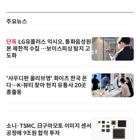
주요뉴스
단독
LG유플러스 익시오, 통화음성원
본 제한적 수집 …보이스피싱 탐지 고
도화
'사우디판 올리브영' 화이츠 한국 온
다…K-뷰티 찾아 현지 유통사 20곳
총출동
소니·TSMC, 日구마모토 이미지 센서
공정에 9조원 합작 투자