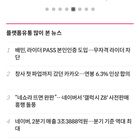
플랫폼유통 많이 본 뉴스
1
배민, 라이더 PASS 본인인증 도입…무자격 라이더 차
단
2
창사 첫 파업까지 갔던 카카오…연봉 6.3% 인상 합의
3
“네쇼라 뜨면 완판”…네이버서 '갤럭시 Z8' 사전판매
흥행 돌풍
4
네이버, 2분기 매출 3조3888억원…분기 기준 역대 최
대