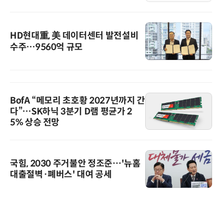
HD현대重, 美 데이터센터 발전설비
수주…9560억 규모
BofA “메모리 초호황 2027년까지 간
다”…SK하닉 3분기 D램 평균가 2
5% 상승 전망
국힘, 2030 주거불안 정조준…'뉴홈
대출절벽·폐버스' 대여 공세