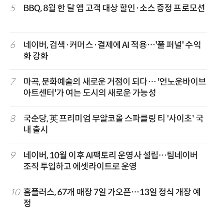
5
BBQ, 8월 한 달 앱 고객 대상 할인·소스 증정 프로모션
6
네이버, 검색·커머스·결제에 AI 적용…'풀 퍼널' 수익
화 강화
7
마곡, 문화예술의 새로운 거점이 되다… '언노운바이브
아트센터'가 여는 도시의 새로운 가능성
8
국순당, 英 프리미엄 무알코올 스파클링 티 '사이초' 국
내 출시
9
네이버, 10월 이후 AI팩토리 운영사 설립…팀네이버
조직 투입하고 에셋라이트로 운영
10
홈플러스, 67개 매장 7일 가오픈…13일 정식 개장 예
정