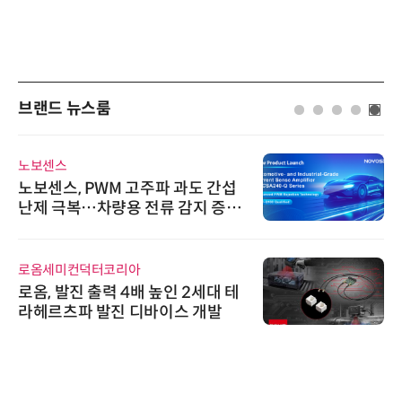
브랜드 뉴스룸
노보센스
노보센스, PWM 고주파 과도 간섭
난제 극복…차량용 전류 감지 증폭
기
로옴세미컨덕터코리아
로옴, 발진 출력 4배 높인 2세대 테
라헤르츠파 발진 디바이스 개발