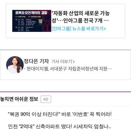
'자동화 산업의 새로운 가능
성'…인아그룹 전국 7개 도
시 세미나 페어 개최
[인아그룹] 뉴스룸 바로가기>
정다은 기자
기사 더보기
현대이지웰, 서대문구 자립준비청년에 지원금 2000만원 전달
놓치면 아쉬운 정보
AD