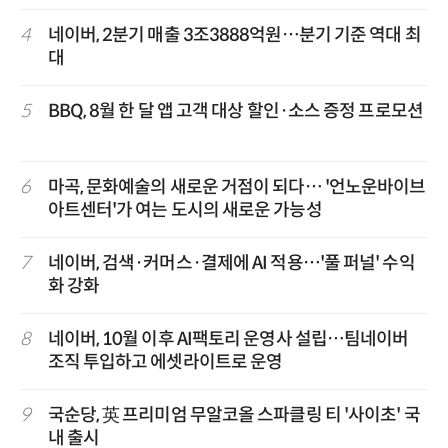
4
네이버, 2분기 매출 3조3888억원…분기 기준 역대 최
대
5
BBQ, 8월 한 달 앱 고객 대상 할인·소스 증정 프로모션
6
마곡, 문화예술의 새로운 거점이 되다… '언노운바이브
아트센터'가 여는 도시의 새로운 가능성
7
네이버, 검색·커머스·결제에 AI 적용…'풀 퍼널' 수익
화 강화
8
네이버, 10월 이후 AI팩토리 운영사 설립…팀네이버
조직 투입하고 에셋라이트로 운영
9
국순당, 英 프리미엄 무알코올 스파클링 티 '사이초' 국
내 출시