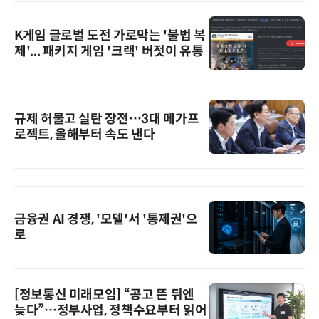
K게임 글로벌 도전 가로막는 '불법 복
제'... 패키지 게임 '크랙' 버젓이 유통
규제 허물고 실탄 장전…3대 메가프
로젝트, 올해부터 속도 낸다
금융권 AI 경쟁, '모델'서 '통제권'으
로
[정보통신 미래모임] “공고 뜬 뒤엔
늦다”…정부사업, 정책수요부터 읽어