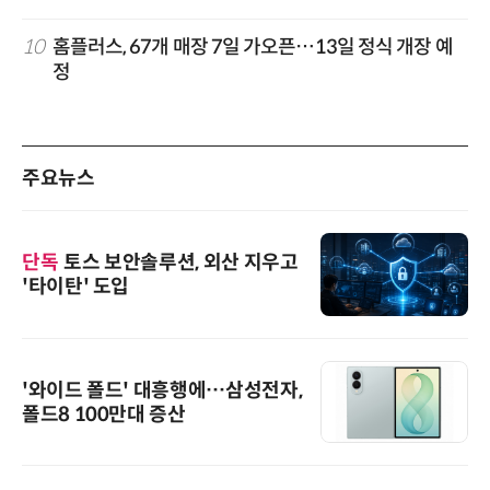
10
홈플러스, 67개 매장 7일 가오픈…13일 정식 개장 예
정
주요뉴스
단독
토스 보안솔루션, 외산 지우고
'타이탄' 도입
'와이드 폴드' 대흥행에…삼성전자,
폴드8 100만대 증산