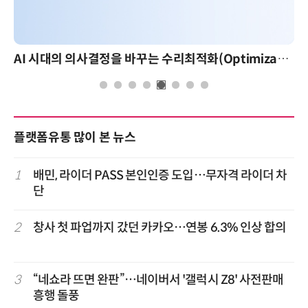
AI 시대의 의사결정을 바꾸는 수리최적화(Optimization): 실제 산업 적용 사례와 활용 전략
플랫폼유통 많이 본 뉴스
1
배민, 라이더 PASS 본인인증 도입…무자격 라이더 차
단
2
창사 첫 파업까지 갔던 카카오…연봉 6.3% 인상 합의
3
“네쇼라 뜨면 완판”…네이버서 '갤럭시 Z8' 사전판매
흥행 돌풍