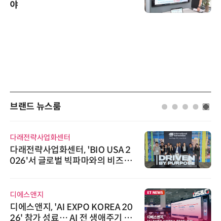
야
브랜드 뉴스룸
다래전략사업화센터
다래전략사업화센터, 'BIO USA 2
026'서 글로벌 빅파마와의 비즈니
스 미팅 지원…K-바이오 해외 진출
교두보 확보
디에스앤지
디에스앤지, 'AI EXPO KOREA 20
26' 참가 성료… AI 전 생애주기 아