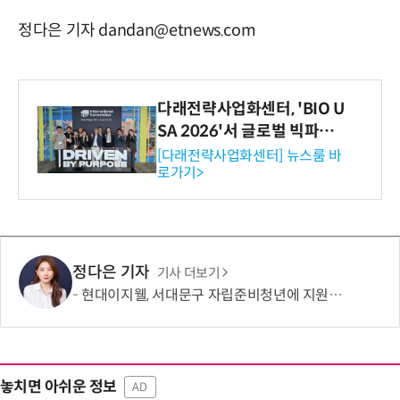
정다은 기자 dandan@etnews.com
다래전략사업화센터, 'BIO U
SA 2026'서 글로벌 빅파마
와의 비즈니스 미팅 지원…K
[다래전략사업화센터] 뉴스룸 바
로가기>
-바이오 해외 진출 교두보 확
보
정다은 기자
기사 더보기
현대이지웰, 서대문구 자립준비청년에 지원금 2000만원 전달
놓치면 아쉬운 정보
AD