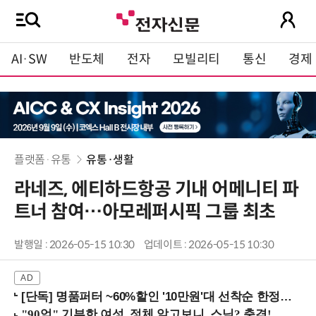
AI·SW
반도체
전자
모빌리티
통신
경제
플랫폼·유통
유통·생활
라네즈, 에티하드항공 기내 어메니티 파
트너 참여…아모레퍼시픽 그룹 최초
발행일 : 2026-05-15 10:30
업데이트 : 2026-05-15 10:30
[단독] 명품퍼터 ~60%할인 '10만원'대 선착순 한정판매!