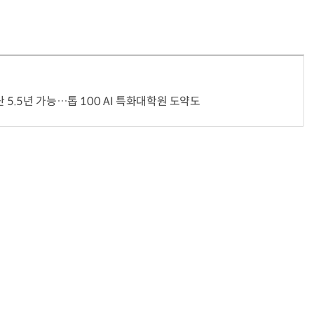
“계속 쫓아왔다”…도망치던 우크라 민간인 공격한 러 자폭 드론
진정한 우정?…친구 구하려다 둘 다 의자 틈에 목이 낀
 5.5년 가능…톱 100 AI 특화대학원 도약도