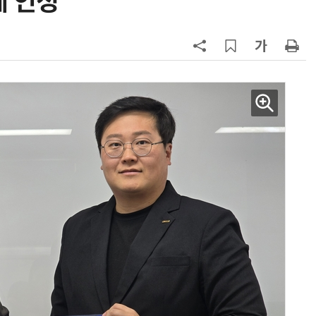
계 인정
7
KIST, 기존 반도체 공정으로 전기·
빛 신호 한 번에 읽는 '광반도체 BCI
칩' 구현
8
국립대구과학관, 대구 인기 관광지
공공기관 1위 선정…과기정통부 기
타공공기관 경영평가 'A등급(우수)'
겹경사
9
태풍 소멸 뒤 더 뜨거워진다…'재난
급 폭염' 장기화
10
사장 장난에 직원 5m 아래로 추락
노동부, 업체 감독 직접 나섰다