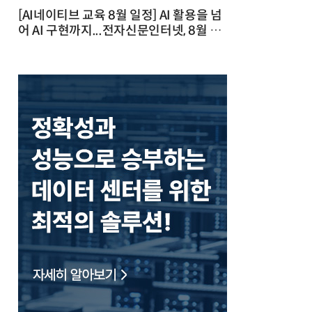
[AI네이티브 교육 8월 일정] AI 활용을 넘
어 AI 구현까지...전자신문인터넷, 8월 실
전 교육·워크숍 개최 발행일 : 2026-07-
23 10:46