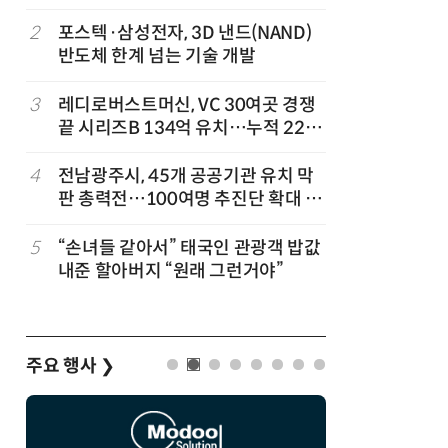
'2030년 6월 양산' 목표
2
포스텍·삼성전자, 3D 낸드(NAND)
7
KIST,
반도체 한계 넘는 기술 개발
빛 신호 한
칩' 구현
3
레디로버스트머신, VC 30여곳 경쟁
8
국립대구과
끝 시리즈B 134억 유치…누적 229
공공기관
억
타공공기관
겹경사
4
전남광주시, 45개 공공기관 유치 막
9
태풍 소멸
판 총력전…100여명 추진단 확대 개
급 폭염'
편
…
5
“손녀들 같아서” 태국인 관광객 밥값
10
사장 장난
내준 할아버지 “원래 그런거야”
노동부, 
주요 행사
❯