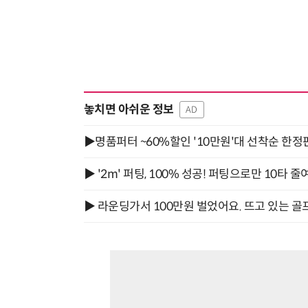
놓치면 아쉬운 정보
AD
▶명품퍼터 ~60%할인 '10만원'대 선착순 한정
▶ '2m' 퍼팅, 100% 성공! 퍼팅으로만 10타 줄
▶ 라운딩가서 100만원 벌었어요. 뜨고 있는 골