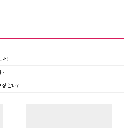
판매!
여~
프장 알바?