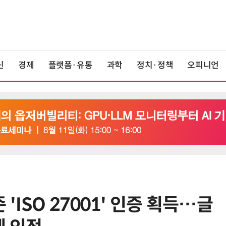
신
경제
플랫폼·유통
과학
정치·정책
오피니언
'ISO 27001' 인증 획득…글
6
전남광주시, '반도체 클러스터 지정'
긴급 점검회의…전방위 총력전