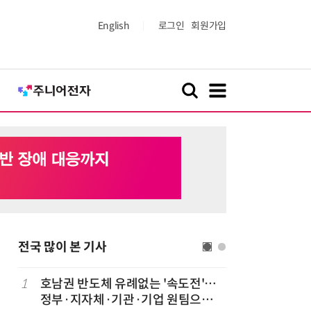
English
로그인
회원가입
전국 많이 본 기사
1
호남권 반도체 유례없는 '속도전'…
6
전남광주시
정부·지자체·기관·기업 원팀으로
긴급 점