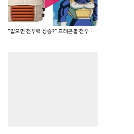
 순간
“입으면 전투력 상승?” 드래곤볼 전투복 닮은 중량조끼