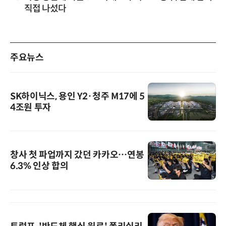
직접 나섰다
주요뉴스
SK하이닉스, 용인 Y2·청주 M17에 5
4조원 투자
창사 첫 파업까지 갔던 카카오…연봉
6.3% 인상 합의