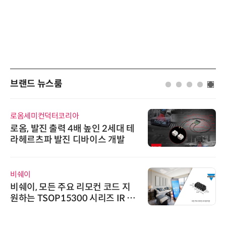
브랜드 뉴스룸
시큐어링크
테
시큐어링크, 중소기업기술정보진
흥원 AI 초격차 R&D 사업 최종 선
정
다래전략사업화센터
지
다래전략사업화센터, 'BIO USA 2
 수
026'서 글로벌 빅파마와의 비즈니
스 미팅 지원…K-바이오 해외 진출
교두보 확보