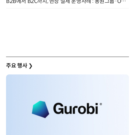
B2B에서 B2C까지, 현장 실제 운영사례 : 동원그룹·OCI·다이닝브랜즈그룹·당근 (8/27)
주요 행사
❯