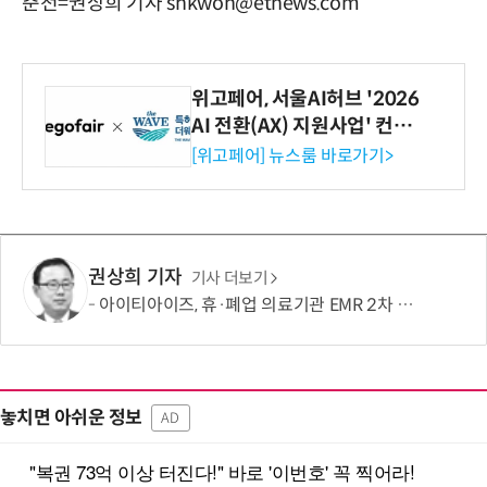
춘천=권상희 기자 shkwon@etnews.com
위고페어, 서울AI허브 '2026
AI 전환(AX) 지원사업' 컨소
시엄 선정
[위고페어] 뉴스룸 바로가기>
권상희 기자
기사 더보기
아이티아이즈, 휴·폐업 의료기관 EMR 2차 확산사업 연속 수주…국가 의료데이터 플랫폼 경쟁력 강화
놓치면 아쉬운 정보
AD