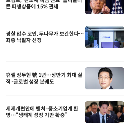
트럼프, '반도체 핵심 원료' 폴리실리
콘 파생상품에 15% 관세
경찰 압수 코인, 두나무가 보관한다…
최종 낙찰자 선정
휴젤 장두현 號 1년…상반기 최대 실
적·글로벌 성장 본궤도
세제개편안에 벤처·중소기업계 환
영…“생태계 성장 기반 확충”