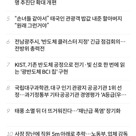
명 추진단 확대 개편
5
“손녀들 같아서” 태국인 관광객 밥값 내준 할아버지
“원래 그런거야”
6
전남광주시, '반도체 클러스터 지정' 긴급 점검회의…
전방위 총력전
7
KIST, 기존 반도체 공정으로 전기·빛 신호 한 번에 읽
는 '광반도체 BCI 칩' 구현
8
국립대구과학관, 대구 인기 관광지 공공기관 1위 선
정…과기정통부 기타공공기관 경영평가 'A등급(우수)'
겹경사
9
태풍 소멸 뒤 더 뜨거워진다…'재난급 폭염' 장기화
10
사장 장난에 직원 5m 아래로 추락…노동부, 업체 감독