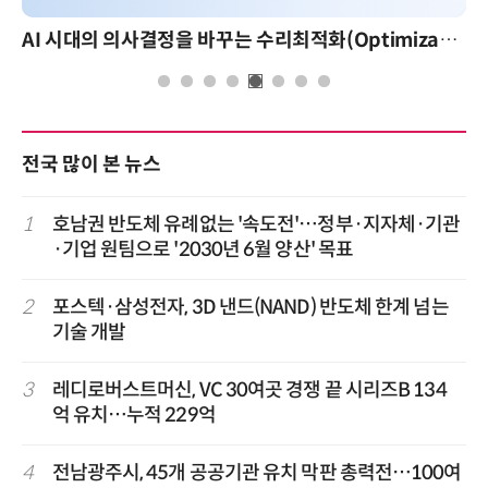
AI 시대의 의사결정을 바꾸는 수리최적화(Optimization): 실제 산업 적용 사례와 활용 전략
AI 핀옵스 실전 세미나: 폭증하는 AI 토큰
전국 많이 본 뉴스
1
호남권 반도체 유례없는 '속도전'…정부·지자체·기관
·기업 원팀으로 '2030년 6월 양산' 목표
2
포스텍·삼성전자, 3D 낸드(NAND) 반도체 한계 넘는
기술 개발
3
레디로버스트머신, VC 30여곳 경쟁 끝 시리즈B 134
억 유치…누적 229억
4
전남광주시, 45개 공공기관 유치 막판 총력전…100여