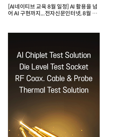
[AI네이티브 교육 8월 일정] AI 활용을 넘
어 AI 구현까지...전자신문인터넷, 8월 실
전 교육·워크숍 개최 발행일 : 2026-07-
23 10:46