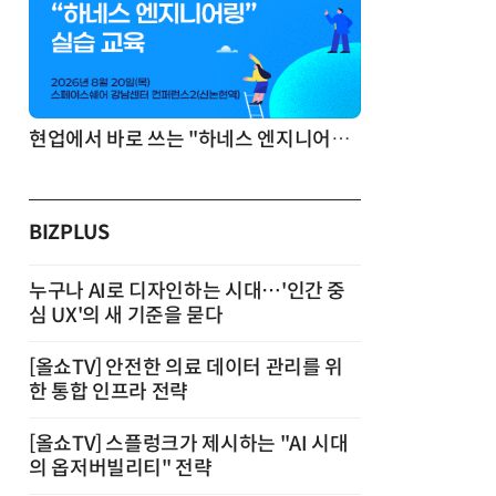
기반 정리·리서치·보고 자동화
현업에서 바로 쓰는 "하네스 엔지니어링" 실습 교육
BIZPLUS
누구나 AI로 디자인하는 시대…'인간 중
심 UX'의 새 기준을 묻다
[올쇼TV] 안전한 의료 데이터 관리를 위
한 통합 인프라 전략
[올쇼TV] 스플렁크가 제시하는 "AI 시대
의 옵저버빌리티" 전략