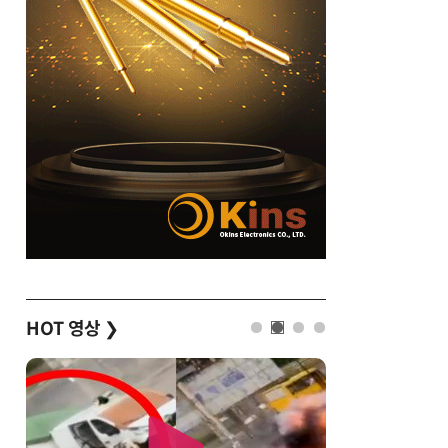
HOT 영상
❯