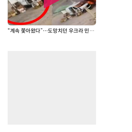
“계속 쫓아왔다”…도망치던 우크라 민간인 공격한 러 자폭 드론