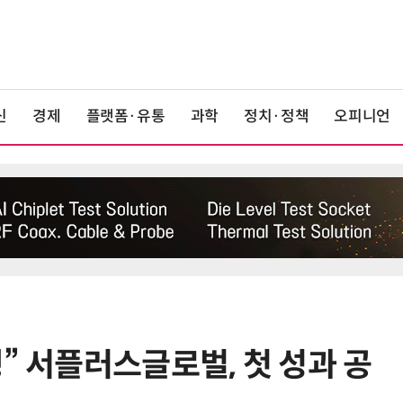
신
경제
플랫폼·유통
과학
정치·정책
오피니언
” 서플러스글로벌, 첫 성과 공
6
[테크데이, 빛으로 通한다]<2>오이
솔루션, 광 통신 솔루션 수직 계열