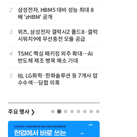
공
화…'실리
략'
2
삼성전자, HBM5 대비 성능 최대 8
7
“AI, 
배 'zHBM' 공개
문 '실리
이 개최
3
위츠, 삼성전자 갤럭시Z 폴드8·갤럭
8
AMD, 
시워치9에 무선충전 모듈 공급
분기 사상
4
TSMC 핵심 패키징 외주 확대…AI
9
[사설] 
반도체 제조 병목 해소 기대
여 대기업
차
5
檢, LG화학·한화솔루션 등 7개사 압
10
소프트피브
발
수수색…담합 의혹
원 구형 
과제 공식
주요 행사
❯