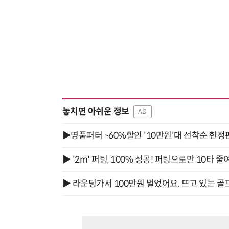
놓치면 아쉬운 정보
AD
▶명품퍼터 ~60%할인 '10만원'대 선착순 한정
▶ '2m' 퍼팅, 100% 성공! 퍼팅으로만 10타 줄
▶ 라운딩가서 100만원 벌었어요. 뜨고 있는 골