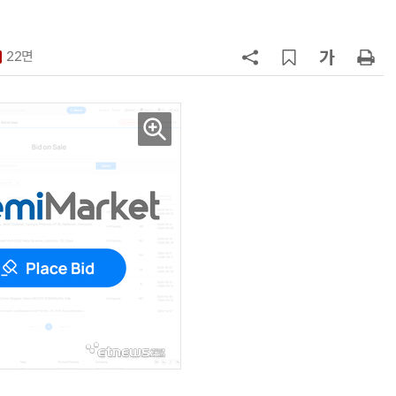
화…'실리콘 포토닉스·CPO 집중 
략'
7
“AI, 빛으로 通한다”…25일 전자신
문 '실리콘 포토닉스·CPO' 테크데
22면
이 개최
8
AMD, 데이터센터 매출 2배 급증…2
분기 사상 최대 매출
9
[사설] 차세대 전력반도체 R&D, 참
여 대기업 파격 혜택 줘라
10
소프트피브이·성균관대, 실내용 3
원 구형 태양전지 IEC 국제표준 개
과제 공식 승인