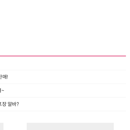
거미줄 쏘고 자동 회수까지…현실판 스파이더맨 웹 슈터
70년 만에 돌아온 시베리아호랑이…카자흐스탄 야생에 풀렸다
판매!
여~
프장 알바?