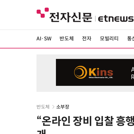
AI·SW
반도체
전자
모빌리티
통
반도체
소부장
“온라인 장비 입찰 흥행