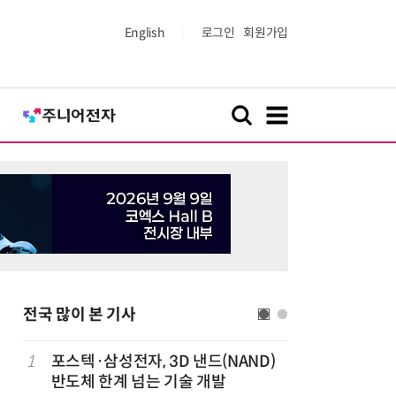
English
로그인
회원가입
전국 많이 본 기사
1
포스텍·삼성전자, 3D 낸드(NAND)
6
KIST,
반도체 한계 넘는 기술 개발
빛 신호 한