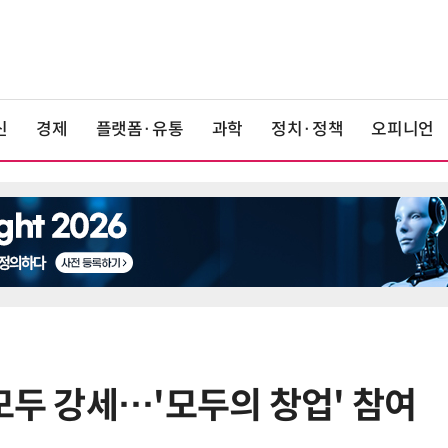
신
경제
플랫폼·유통
과학
정치·정책
오피니언
모두 강세…'모두의 창업' 참여
6
KIST, 기존 반도체 공정으로 전기·
빛 신호 한 번에 읽는 '광반도체 BCI