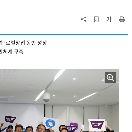
칩' 구현
7
전남광주시, '반도체 클러스터 지정'
긴급 점검회의…전방위 총력전
8
“포항을 '제조 AX' 글로벌 거점으
로”…포항TP, 한·중 '피지컬 AI' 글
업·로컬창업 동반 성장
로벌 협력 속도
지원체계 구축
9
[르포]아이들이 직접 첨단 전자현미
경 다루며 과학원리 체득...과학체험
제공 '주니어닥터' 현장
10
박성준 아주대 교수, 공기 중 수분으
로 200㎛ 피부 부착 전지 개발