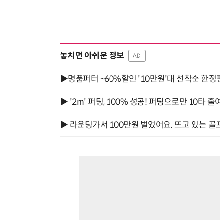
놓치면 아쉬운 정보
AD
▶명품퍼터 ~60%할인 '10만원'대 선착순 한정
▶ '2m' 퍼팅, 100% 성공! 퍼팅으로만 10타 줄
▶ 라운딩가서 100만원 벌었어요. 뜨고 있는 골