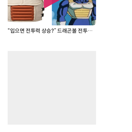
 순간
“입으면 전투력 상승?” 드래곤볼 전투복 닮은 중량조끼