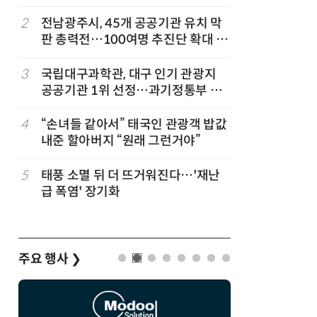
칩' 구현
2
전남광주시, 45개 공공기관 유치 막
7
전남광주시
판 총력전…100여명 추진단 확대 개
긴급 점
편
3
국립대구과학관, 대구 인기 관광지
8
“포항을 
공공기관 1위 선정…과기정통부 기
로”…포항T
타공공기관 경영평가 'A등급(우수)'
로벌 협력
겹경사
4
“손녀들 같아서” 태국인 관광객 밥값
9
[르포]아
내준 할아버지 “원래 그런거야”
경 다루며
제공 '주
5
태풍 소멸 뒤 더 뜨거워진다…'재난
10
박성준 아
급 폭염' 장기화
로 200
주요 행사
❯