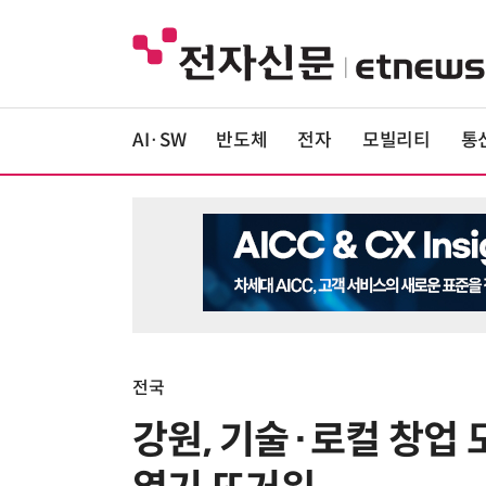
AI·SW
반도체
전자
모빌리티
통
전국
강원, 기술·로컬 창업 