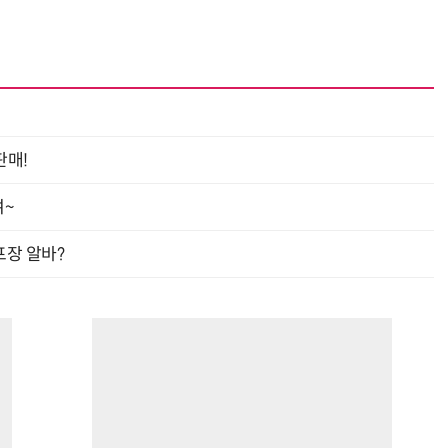
판매!
여~
프장 알바?