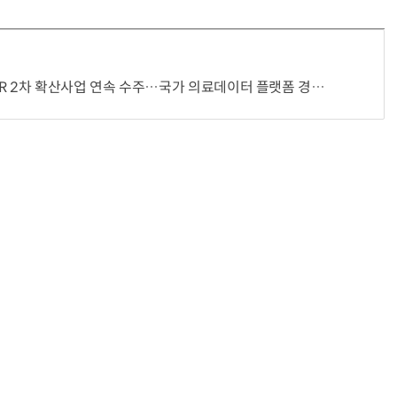
2차 확산사업 연속 수주…국가 의료데이터 플랫폼 경쟁력 강화
“계속 쫓아왔다”…도망치던 우크라 민간인 공격한 러 자폭 드론
진정한 우정?…친구 구하려다 둘 다 의자 틈에 목이 낀