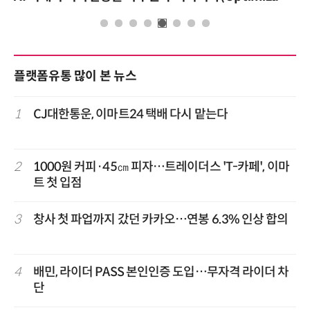
플랫폼유통 많이 본 뉴스
1
CJ대한통운, 이마트24 택배 다시 맡는다
2
1000원 커피·45㎝ 피자…트레이더스 'T-카페', 이마
트 첫 입점
3
창사 첫 파업까지 갔던 카카오…연봉 6.3% 인상 합의
4
배민, 라이더 PASS 본인인증 도입…무자격 라이더 차
단