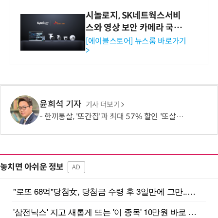
시놀로지, SK네트웍스서비
스와 영상 보안 카메라 국내
독점 판매 파트너십 체결
[에이블스토어] 뉴스룸 바로가기
>
윤희석 기자
기사 더보기
한끼통살, '또간집'과 최대 57% 할인 '또살집' 프로모션
놓치면 아쉬운 정보
AD