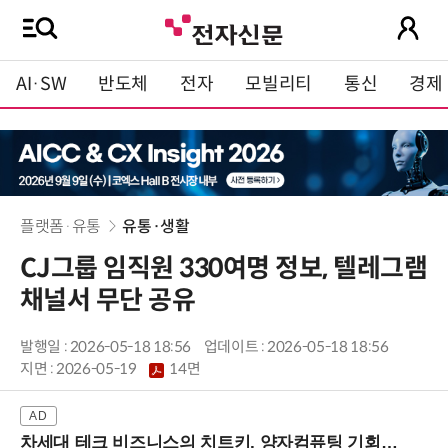
AI·SW
반도체
전자
모빌리티
통신
경제
플랫폼·유통
유통·생활
CJ그룹 임직원 330여명 정보, 텔레그램
채널서 무단 공유
발행일 : 2026-05-18 18:56
업데이트 : 2026-05-18 18:56
지면 :
2026-05-19
14면
차세대 테크 비즈니스의 치트키, 양자컴퓨팅 기회를 선점하라! (8/28 강남역)