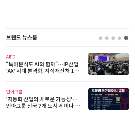
브랜드 뉴스룸
AIPD
“특허분석도 AI와 함께”…IP산업
'AX' 시대 본격화, 지식재산처 1호
AI IP데이터분석사 탄생
인아그룹
'자동화 산업의 새로운 가능성'…
인아그룹 전국 7개 도시 세미나 페
어 개최