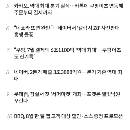
5
카카오, 역대 최대 분기 실적…카톡에 쿠팡이츠 연동해
주문부터 결제까지
6
“네쇼라 뜨면 완판”…네이버서 '갤럭시 Z8' 사전판매
흥행 돌풍
7
“쿠팡, 7월 결제액 6조1100억 '역대 최대'…쿠팡이츠
도 신기록”
8
네이버, 2분기 매출 3조3888억원…분기 기준 역대 최
대
9
롯데百, 잠실서 첫 '서머마켓' 개최…포켓몬 별빛낙원
꾸린다
10
BBQ, 8월 한 달 앱 고객 대상 할인·소스 증정 프로모션