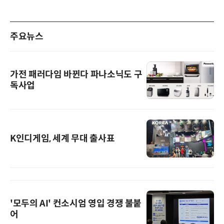
주요뉴스
가전 패러다임 바뀐다 파나소닉도 구
독사업
K인디게임, 세계 무대 출사표
'모두의 AI' 컨소시엄 영입 경쟁 불붙
어