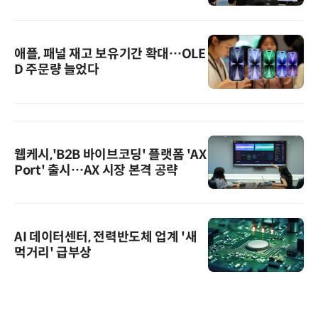
애플, 패널 재고 보유기간 확대…OLE
D 주문량 늘었다
웹케시,'B2B 바이브코딩' 플랫폼 'AX
Port' 출시…AX 시장 본격 공략
AI 데이터센터, 전력반도체 업계 '새
먹거리' 급부상