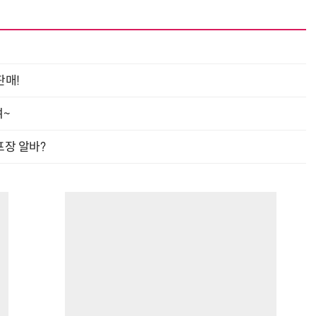
판매!
여~
프장 알바?