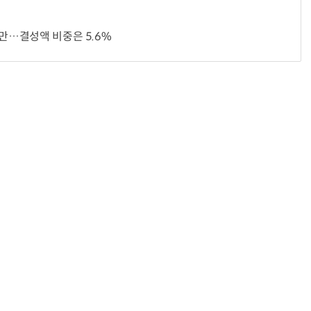
지만…결성액 비중은 5.6%
“계속 쫓아왔다”…도망치던 우크라 민간인 공격한 러 자폭 