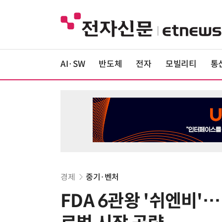
AI·SW
반도체
전자
모빌리티
통
경제
중기·벤처
FDA 6관왕 '쉬엔비'